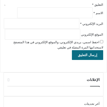
التعليق
*
الاسم
*
البريد الإلكتروني
*
الموقع الإلكتروني
احفظ اسمي، بريدي الإلكتروني، والموقع الإلكتروني في هذا المتصفح
لاستخدامها المرة المقبلة في تعليقي.
الإعلانات
تحميل برنامج الحماية من البرمجيات الخبيثة وبرمجيات التجسس
SPYWAREfighter للويندوز
معلومات تقنية عن البرنامج:
آخر تحديثات
العنوان: SPYWAREfighter 4.5.177.0