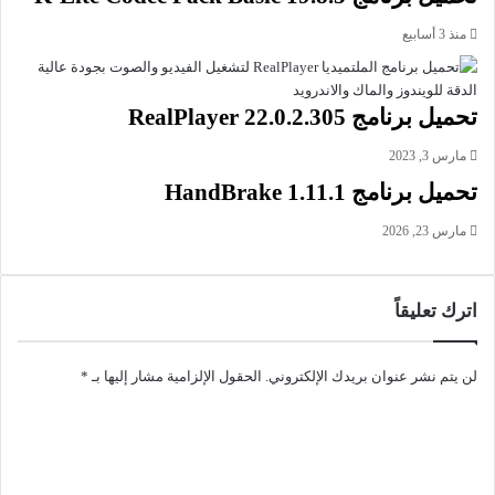
وظاف برنامج SPYWAREfighter:
منذ 3 أسابيع
. تنظيف تلقائي للكمبيوتر من بقايا الملفات المزعجة وإدخالات بدأ
التشغيل.
. مراقبة النظام في الوقت المناسب وحمايته من عدوى البرامج
تحميل برنامج RealPlayer 22.0.2.305
الضارة .
مارس 3, 2023
. حجر الملفات المشبوهة في قائمة Quarantaine.
. اختيار طرق حماية النظام ،إذ يتوفر على أذاة تحليل ترصد جهاز
تحميل برنامج HandBrake 1.11.1
الكمبيوتر الخاص بك في الوقت الفعلي عن طريق وحدات التحليل
مارس 23, 2026
المجدولة أو اليدوية، مع أدوات التحليل اختيارية.
. إيقاف وحدف أحصنة طروادة Trojans-DLL.
. الدعم المجاني عبر الهاتف والبريد الإلكتروني.
اترك تعليقاً
. مسح وتنظيف سجل ويندوز.
. يمكنك أن تبحث يدويا عن الأخطار والتهديدات المحتملة على جهاز
لن يتم نشر عنوان بريدك الإلكتروني.
الحقول الإلزامية مشار إليها بـ
*
الكمبيوتر الخاص بك بواسطة أدوات التحليل (بدء التشغيل، وعملية
الاتصال) .
. توقيعات قوية تجعل من الممكن الكشف عن مصدر الملفات
المزعجة ولو تم تعديلها.
. تحديثات آنية لقواعد البيانات لتوفير حماية ضد أحدث التهديدات.