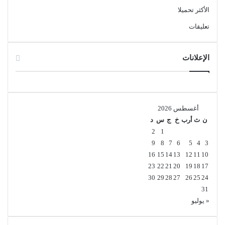
الأكثر تحميلا
اسم الملف: SPYWAREfighter_web.exe
حجم الملف: 2.18 ميجابايت
تعليقات
الإصدار: 4.5.177.0
تاريخ التحديث: 22 يناير 2021
الإعلانات
متطلبات التشغيل : يدعم جميع إصدارات ويندوز
Microsoft Windows XP (SP2), Windows Vista, Windows 7,
Windows 8/8.1 & Windows 10 (32bit et 64bit), Windows 11
اللغة: يدعم الكثير من اللغات
أغسطس 2026
الترخيص: Trial
ن
ث
أرب
خ
ج
س
د
المطور:
SPAMfighter ApS
2
1
الموقع:
www.spamfighter.com
9
8
7
6
5
4
3
التصنيف: تطبيقات ويندوز، حماية، آني سبيواري.
16
15
14
13
12
11
10
23
22
21
20
19
18
17
30
29
28
27
26
25
24
31
« يوليو