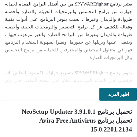
يعتبر برنامج SPYWAREfighter من بين أفضل البرامج المعدة لحماية
جهازك من برامج التجسس والبرمجيات الخبيثة والضارة وأحصنة
طروادة والديدان وغيرها ، بحيث يتوفر البرنامج على أدوات تقنية
وفعالة للكشف عن كل برامج التجسس والبرمجيات الخبيثة وأحصنة
طروادة والديدان وغيرها من البرامج الضارة والغير مرغوب فيها ،
ويقضي عليها ويزيلها عن جدورها .ونظرا لسهولة استخدام البرنامج
فهو في متناول المبتدئين والمحترفين للحماية من برامج التجسس
وكل البرمجيات الضارة.
يقوم برنامج SPYWAREfighter بتسريع جهازك الكمبيوتر الخاص بك،
فيقضي على النوافد التي تنبثق تلقايا على سطح المكتب حتى وإن
لم تكن تتصفح الأنترنت، تلك النوافد تكون نتيجة برامج التجسس
اظهر المزيد
والبرامج الضارة. فيكشف البرنامج في أسرع وقت وبشكل كبير عن
تلك البرامج الخبيثة بواسطة تطبيقاته الأمنية الفعالة، وبالتالي يوفر
تحميل برنامج 3.91.0.1 NeoSetup Updater
لك نظاما أمنيا متكاملا. ويتوفر البرنامج كذلك على تحديثات ترفع من
كفاءته، للرفع من قوة الكشف عن برامج التجسس والبرامج الضارة
تحميل برنامج Avira Free Antivirus
وزيادة أدائه وسرعته على جهاز الكمبيوتر الخاص بك، ويحمي جميع
15.0.2201.2134
حسابات الويندوز الموجودة به. ويقوم كذلك بتحسين واجهة