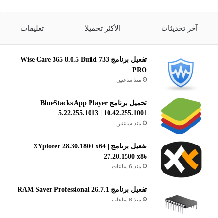
آخر تحديثات
الأكثر تحميلا
تعليقات
تفعيل برنامج Wise Care 365 8.0.5 Build 733
تحميل برنامج مكافحة الفيروسات والبرامج الضارة والتجسس Spy
PRO
Emergency للويندوز
منذ ساعتين
تنزيل برنامج التدي للفيروسات والبرامج الضارة وبرمجيات التجسس
تحميل برنامج BlueStacks App Player
5.22.255.1013 | 10.42.255.1001
Spy Emergency
منذ ساعتين
تحميل برنامج الحماية Spy Emergency للوندوز:
تفعيل برنامج XYplorer 28.30.1800 x64 |
تحميل
27.20.1500 x86
منذ 6 ساعات
يحمي رنامج Spy Emergency جهاز الكمبيوتر الخاص بك من برامج
تفعيل برنامج RAM Saver Professional 26.7.1
التجسس وأحصنة طروادة والأدواري والديدان والبريد المزعج، ولن
منذ 6 ساعات
تعاني تباطؤ أداء الكمبيوتر، لأن البرنامج يعمل على تنظيفه تنظيفه