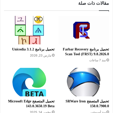
مقالات ذات صلة
وحسابات البريد الإلكتروني، مع العلم بأن هذه البرمجيات الخبيثة
تنتشر بشكل كبير على مواقع الويب الغير موثوقة والخطرة التي
تدس لك تلك البرمجيات الضارة دون أن تشعر بوجودها على جهاز
الكمبيوتر الخاص بك.
تحميل برنامج Farbar Recovery
تحميل برنامج Unicodia 3.1.2
Scan Tool (FRST) 9.8.2026.0
مارس 23, 2026
منذ 7 ساعات
تحميل المتصفح SRWare Iron
تحميل المتصفح Microsoft Edge
143.0.3650.19 Beta
150.0.7900.0
تحميل برنامج مكافحة الفيروسات والبرامج الضارة والتجسس Spy
منذ أسبوعين
نوفمبر 14, 2025