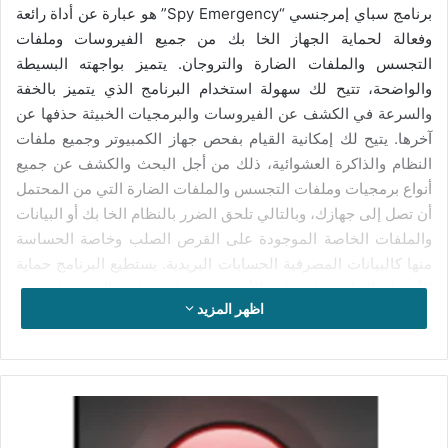
برنامج سباي إمرجنسي “Spy Emergency” هو عبارة عن أداة رائعة
وفعالة لحماية الجهاز الخا بك من جميع الفيروسات وملفات
التجسس والملفات الضارة والتروجان. يتميز بواجهته البسيطة
والواضحة، تتيح لك سهولة استخدام البرنامج الذي يتميز بالخفة
والسرعة في الكشف عن الفيروسات والبرمجيات الخبيثة حذفها عن
آخرها. يتيح لك إمكانية القيام بفحص جهاز الكمبيوتر وجميع ملفات
النظام والذاكرة العشوائية، ذلك من أجل البحث والكشف عن جميع
أنواع برمجيات وملفات التجسس والملفات الضارة التي من المحتمل
أن تصل إلى جهازك، وبالتالي تلحق الضرر بالنظام الخا بك أو البيانات
والملفات الخاصة الموجودة على القرص الصلب وخاصة الحساسة
منها كالبيانات المصرفية الحسابات البريدية. يستطيع البرنامج حماية
الأنشطة الخاصة بك على الأنترنت من التروجان والفيروسات من
اظهر المزيد
خلال القيام بعمليات الرصد السريعة وحذفها بشكل نهائي ليضمن لك
الحماية الدائمة لجهاز الكمبيوتر الخاص بك من الإختراق والحفاظ
فعالية أداء النظام ضمان استقرار الجهاز.
تحميل
يوفر لك برنامج سباي إمرجنسي مجموعة من الأدوات المتميزة عبر
برنامج
واجهة رسومية رائعة التي توفر لجهازك الأمان وسلامته من برمجيات
FortKnox