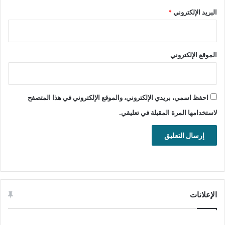
الترخيص: Free Trial
البريد الإلكتروني
*
المطور:
NETGATE Technologies
s.r.o
الموقع الإلكتروني
الموقع:
www.spy-emergency.com
التصنيف: تطبيقات ويندوز، الحماية من
الفيروسات والبرمجيات الخبيثة
احفظ اسمي، بريدي الإلكتروني، والموقع الإلكتروني في هذا المتصفح
والتجسس.
لاستخدامها المرة المقبلة في تعليقي.
الإعلانات