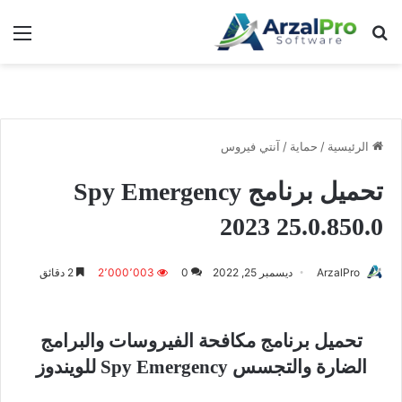
بحث عن
الق
الرئيسية
/
حماية
/
آنتي فيروس
تحميل برنامج Spy Emergency
2023 25.0.850.0
ArzalPro
ديسمبر 25, 2022
0
2٬000٬003
2 دقائق
تحميل برنامج مكافحة الفيروسات والبرامج
الضارة والتجسس Spy Emergency للويندوز