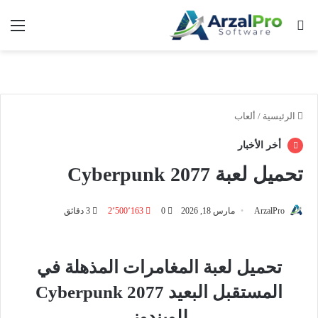
بحث عن
الق
الرئيسية
/
ألعاب
أخر الأخبار
تحميل لعبة Cyberpunk 2077
ArzalPro
مارس 18, 2026
0
2٬500٬163
3 دقائق
تحميل لعبة المغامرات المذهلة في
المستقبل البعيد Cyberpunk 2077
للويندوز