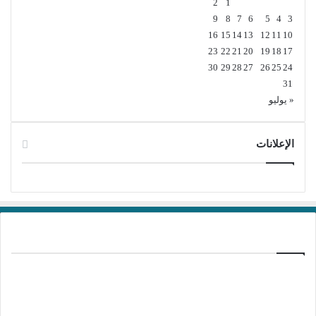
عصبية.
2
1
9
8
7
6
5
4
3
16
15
14
13
12
11
10
23
22
21
20
19
18
17
30
29
28
27
26
25
24
31
« يوليو
الإعلانات
تحميل لعبة المغامرات المذهلة في المستقبل البعيد سيبر بانك
برامج تحميل
Cyberpunk 2077 للويندوز
منذ يوم واحد
معلومات تقنية عن اللعبة:
تفيل برنامج ChrisPC VideoTube Downloader
العنوان: Cyberpunk 2077
Pro 15.26.0803