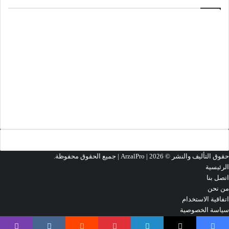
منذ 3 أسابيع
تحميل لعبة Minecraft 1.26.33.1
مارس 18, 2026
تحميل لعبة Cyberpunk 2077
مارس 13, 2026
تحميل لعبة Grand Theft Auto 2 (GTA2)
تحميل المزيد
حقوق التأليف والنشر ©
2026 | جميع الحقوق محفوظة.
ArzalPro |
الرئيسية
اتصل بنا
من نحن
اتفاقية الاستخدام
سياسة الخصوصية
‫X
فيسبوك
‫YouTube