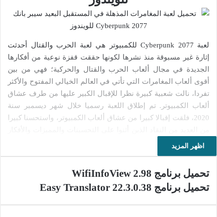
لعبة Cyberpunk 2077 للكمبيوتر هي لعبة الحرب والقتال أحدثت
إثارة غير مسبوقة منذ نشرها لكونها حققت قفزة نوعية من أفكارها
الجديدة في مجال ألعاب الحرب والقتال والحركية؛ فهي من بين
أقوى ألعاب المغامرات التي تأتي في العالم الخيالي المفتوح والأكثر
تفردا، نالت شعبية كبيرة نظرا للإقبال الكبير عليها من طرف عشاق
ألعاب الكمبيوتر. تم إطلاق اللعبة رسميا خلال شهر ديسمبر سنة
2020، فلقت إقبالا كبيرا من عشاق ألعاب الكمبيوتر، واستحسنا كبيرا
من العديد من النقاد الذين أثنوا على التحسينات والمميزات والأفكار
التي أتت بها اللعبة.
اظهر المزيد
تقوم لعبة Cyberpunk 2077 على أفكار وأحداث مفادها محاكاة
تحميل برنامج WifiInfoView 2.98
المستقبل الخاص بالنصف الثاني لهذا القرن الحالي الميلادي 21،
تحميل برنامج Easy Translator 22.3.0.38
وبالذات عام 2077 التي تدور خلالها أحداث ووقائع اللعبة؛ فهي لعبة
محاكاة خيالية للمستقبل، من حيث تخيل ماهية وطبيعة المشاكل
المحتملة التي يمكن تتعرض لها البشرية في المستقبل.