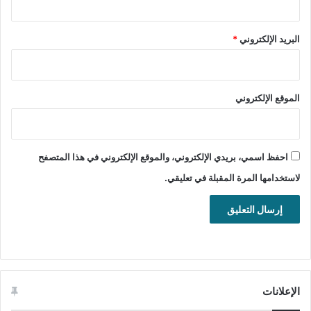
معلومات تقنية عن البرنامج:
البريد الإلكتروني
*
العنوان: ESET AV Remover 1.6.5.0
اسم الملف:
الموقع الإلكتروني
avremover_nt64_enu.exe
حجم الملف: 12.88 ميجابايت/32 بت،
و13.97 ميجابايت/64 بت
احفظ اسمي، بريدي الإلكتروني، والموقع الإلكتروني في هذا المتصفح
الإصدار: 1.6.5.0
لاستخدامها المرة المقبلة في تعليقي.
تاريخ الإصدار: 03 يونيو 2022
الترخيص: Commercial Trial
اللغة: يدعم العديد من اللغات
متطلبات التشغيل: جميع إصدارات
الويندوز
الإعلانات
Windows XP/Windows