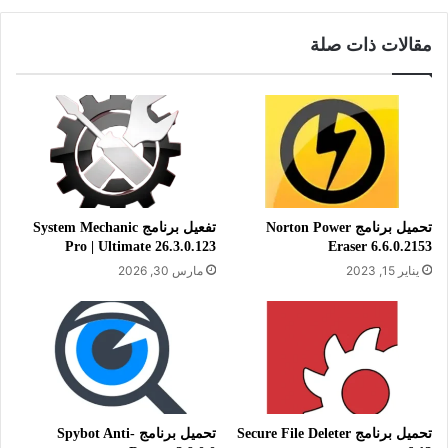
مقالات ذات صلة
يقدم برنامج ESET AV Remover الدعم للكثير من برامج الحماية
المعروضة في السوق حاليا و الأكثر استعمالا. يمكن أن تعاني من
مشكلة في تثبيت بعض برامج الحماية كما سبقت الإشارة إلى ذلك
وقد تقوم بتثبيتها دون قصد منك حينما تريد تثبيت برنامج معيا ويطلب
منك الموافقة على تثبيت برنامج حماية معين وقد هل تنتبه إلى إلغاء
التأشير على علامة الصح لتنصيب ذلك البرنامج فيد أن تنصب
البرنامج الذي ترغب فيه تثبت إلى جانبه برنامج حماية أو برامج أخرى
لست في حاجة لها . لا تقلق فبرنامج ESET AV Remover يساعد
تحميل برنامج Norton Power
تفعيل برنامج System Mechanic
Pro | Ultimate 26.3.0.123
Eraser 6.6.0.2153
على إزالتها من جدورها.
يناير 15, 2023
مارس 30, 2026
ينتمي برنامج ESET AV Remover إلى حزمة برامج الحماية التي
تنتجها شركة ESET العملاقة والتي قامت بإنتاج مجموعة برامج
الحمايةعلى رأسها برنامج الحماية المشهور ESET® NOD32®
Antivirus.
يتميز برنامج ESET AV Remover بالسرعة في الأداء؛ فيقوم بحذف
تحميل برنامج Secure File Deleter
تحميل برنامج Spybot Anti-