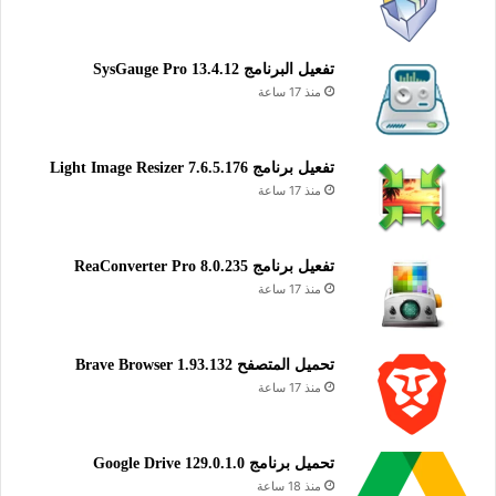
تحميل
64 بت (ARM)
تفعيل البرنامج 13.4.12 SysGauge Pro
تحميل
منذ 17 ساعة
يساعدك برنامج ESET AV Remover على إلغاء تثبيت برامج الحماية
تفعيل برنامج Light Image Resizer 7.6.5.176
الموجودة على جهاز الكمبيوتر، بدون ترك مخلفات لها، وبالتالي
منذ 17 ساعة
يساهم في نظافة وتحسين النظام وحماية من التهديدات والأخطار
الموجودة على الإنترنت من فيروسات وبرمجيات ضارة وغيرها.
تفعيل برنامج ReaConverter Pro 8.0.235
منذ 17 ساعة
أدوات النظام
تحسين النظام
تنظيف النظام
حماية
تحميل المتصفح Brave Browser 1.93.132
منذ 17 ساعة
تحميل برنامج Google Drive 129.0.1.0
منذ 18 ساعة