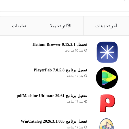
Vista/Windows7/Windows8/Windo
ws8.1/Windows 10/Windows 11
المطور:
ESET, spol. s r.o
آخر تحديثات
الأكثر تحميلا
تعليقات
الموقع:
www.eset.com
التصنيف: تطبيقات ويندوز، تطبيقات
تحميل Helium Browser 0.15.2.1
الحماية من الفيروسات ،تطبيقات حذف
منذ 10 ساعات
البرامج.
تفعيل برنامج PlayerFab 7.0.5.8
منذ 17 ساعة
تنزيل برنامج ESET AV Remover لإلغاء تثبيت البرامج وحماية
وتنظيف النظام للويندوز.
تفعيل برنامج pdfMachine Ultimate 20.61
تحميل برنامج ESET AV Remover للويندوز:
منذ 17 ساعة
64 بت (exe)
تحميل
تفعيل برنامج WinCatalog 2026.3.1.805
32 بت (exe)
منذ 17 ساعة