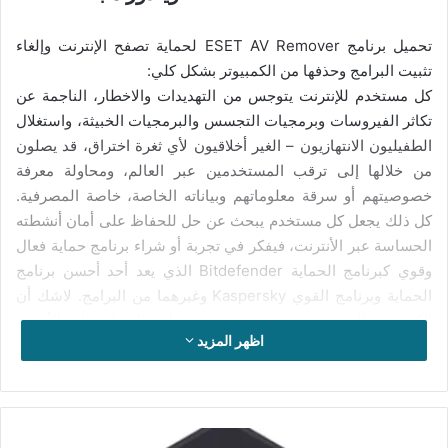
تحميل برنامج ESET AV Remover لحماية تصفح الإنترنت وإلغاء
تثبيت البرامج وحذفها من الكمبيوتر بشكل كلي:
كل مستخدم للإنترنت يتوجس من التهديدات والاخطار، الناجمة عن
تكاثر الفيروسات وبرمجيات التجسس والبرمجيات الخبيثة، واستغلال
الطفيليون الانتهازيون – الغير أخلاقيون لأي ثغرة اختراق، قد يصلون
من خلالها إلى ترقب المستخدمين عبر العالم، ومحاولة معرفة
خصوصيتهم أو سرقة معلوماتهم وبياناته الخاصة، خاصة المصرفية.
كل ذلك يجعل كل مستخدم يبحث عن حل للحفاظ على أمان أنشطته
الحساسة عبر الأنترنت، فيفكر في تجربة أو شراء برنامج حماية فعال
وقوي كبرنامج الحماية Bitdefender الذي يعد أحد أحسن برنامج
الحماية وبرنامج القوي Kaspersky وغيرهما من البرامج. لاشك أن
الكثير من المستخدمين يقومون بتثبيت برامج الحماية على الأجهزة
اظهر المزيد
الخاصة بهم، إما لتجربتها أو الاستفادة من الفترة التجريبية لثلاثين
يوما، وبعد انتهاء تلك الفترة التجريبية يرغب المستخدم في حذف
برنامج الحماية الذي قام بتنصيبه على جهازه، لكن يقع في مشكلة بعد
حذفه تكمن في أن البرنامج يصعب حذفه وحتى إن حذف لا يحذف
تحميل
بشكل كلي يترك بقاياه على القرص الصلب ويستهلك مساحة معينة