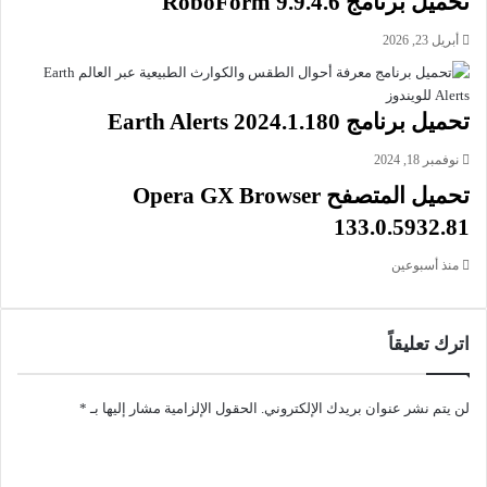
تحميل برنامج RoboForm 9.9.4.6
النظام المتقدمة ويضم تحسينات في سرعة عرض الفيديوهات ، كما
أن شمل إضافة خاصية وضع أيقونة من التطبيقات على سطح
أبريل 23, 2026
المكتب لتسهيل عملية الوصول إلى تلك التطبيقات وعرضها عند
الرغبة في تشغيلها.
تحميل برنامج Earth Alerts 2024.1.180
معلومات تقنية عن البرنامج:
نوفمبر 18, 2024
العنوان: NoxPlayer 7.0.5.8
تحميل المتصفح Opera GX Browser
اسم الملف: nox_setup_v7.0.5.8_full_intl.exe
133.0.5932.81
حجم الملف: 708.42 ميجابايت /64 بت، و 578.32 ميجابايت /32
بت
منذ أسبوعين
الإصدار: 7.0.5.8
تاريخ التحديث: 13 مايو 2023
اللغة: يدعم العديد من اللغات
اترك تعليقاً
متطلبات التشغيل: يدعم جميع إصدارات ويندوز
الترخيص: مجاني
لن يتم نشر عنوان بريدك الإلكتروني.
الحقول الإلزامية مشار إليها بـ
*
المطور:
Nox Digital Entertainment Company Ltd
الموقع:
www.bignox.com
التصنيف: تطبيقات ويندوز، تشغيل تطبيقات الأندرويد، تحسينات