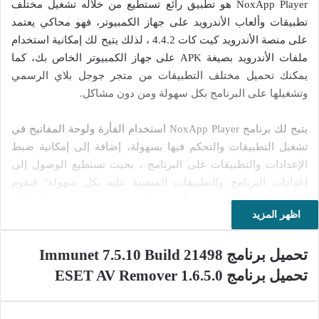
NoxApp Player هو تطبيق رائع تستطيع من خلاله تشغيل مختلف
تطبيقات وألعاب الأندرويد على جهاز الكمبيوتر، فهو محاكي يعتمد
على منصة الأندرويد كيت كات 4.4.2 ، لذلك يتيح لك إمكانية استخدام
ملفات الأندرويد بصيغة APK على جهاز الكمبيوتر الخاص بك، كما
يمكنك تحميل مختلف التطبيقات من متجر جوجل بلاي الرسمي
وتشغيلها على البرنامج بكل سهولة ومن دون مشاكل.
يتيح لك برنامج NoxApp Player استخدام الفأرة ولوحة المفاتيح في
تشغيل التطبيقات والتحكم فيها بسهولة، إضافة إلى إمكانية ضبط
الإعدادات والتطبيقات على البرنامج ، بحيث تستطيع الوصول إلى
إعدادات البرنامج والتطبيقات المنصبة عليه بكل سهولة؛ فتقوم
بإضافة أو إزالة تطبيقات وألعاب الأندرويد وتشغيل برامج التواصل
اظهر المزيد
الاجتماعي كالفيس بوك والواتس اب وتويتر وغيرها بسهولة كبيرة
والقيام بتشغيل ألعاب الأندرويد على جهاز الكمبيوتر.
تحميل برنامج Immunet 7.5.10 Build 21498
يمكنك تحميل برنامج NoxApp Player من الرابط الموجود في
تحميل برنامج ESET AV Remover 1.6.5.0
الأسفل لتسمتع بتشغيل تطبيقات وألعاب الأندرويد المختلفة على
جهاز الكمبيوتر الخاص بك؛ فستلاحظ أن هذا الأخير يشبه إلى حد كبير