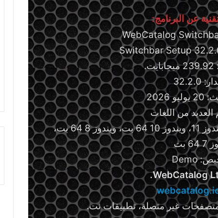
نية عن البرنامج:
ت.
 32.2.0
و 2026
 العديد من اللغات
متطلبات التشغيل: يدعم إصدارات ويندوز 11، ويندوز 10 64 بت، ويندوز 8 64 بت،
64 بت
ص: Demo
WebCatalog Lt
webcatalog.i
متصفحات غير متصلة، تطبيقات نت.