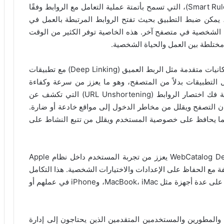
واحدة من أبرز ميزات التطبيق هي القواعد الذكية (Smart Rules)، التي تسمح بأتمتة عملية التعامل مع الروابط وفقًا
 يمكن ضبط التطبيق بحيث تفتح الروابط المرتبطة بالعمل في
ط الشخصية في متصفح آخر. هذه الخاصية توفر الكثير من الوقت
ختلطة بين العمل والحياة الشخصية.
بالإضافة إلى ذلك، يقدم WebCatalog Switchbar إمكانيات متقدمة مثل الربط العميق (Deep Linking) مع تطبيقات
التطبيقات بدلاً من المتصفح، وهو ما يعزز من سرعة وكفاءة
التفاعل مع المحتوى. كما يحتوي التطبيق على خاصية فك اختصار الروابط (URL Unshortening) التي تكشف عن
مان التصفح ويقلل من مخاطر الدخول إلى مواقع خادعة أو ضارة.
ط، مما يحافظ على خصوصية المستخدم ويقلل من تتبع النشاط على
تكامل WebCatalog Switchbar مع تطبيقات WebCatalog Desktop يعزز من تجربة المستخدم داخل نظام Apple
فة مع الحفاظ على الإعدادات والاختيارات الشخصية. هذا التكامل
يجعل التطبيق أداة مثالية للمستخدمين الذين يعتمدون على عدة أجهزة مثل MacBook، iMac، وiPhone في عملهم أو
رًا مثاليًا للمحترفين والمطورين والمستخدمين المتقدمين الذين يحتاجون إلى إدارة