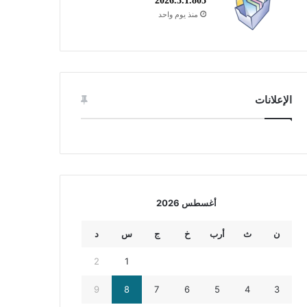
2026.3.1.805
منذ يوم واحد
الإعلانات
أغسطس 2026
ن
ث
أرب
خ
ج
س
د
2
1
9
8
7
6
5
4
3