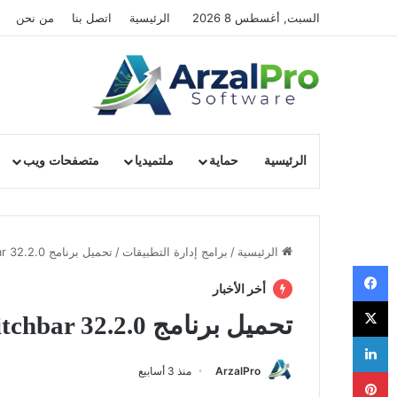
السبت, أغسطس 8 2026
الرئيسية
اتصل بنا
من نحن
الرئيسية
حماية
ملتميديا
متصفحات ويب
الرئيسية
/
برامج إدارة التطبيقات
/
تحميل برنامج WebCatalog Switchbar 32.2.0
فيسبوك
أخر الأخبار
‫X
تحميل برنامج WebCatalog Switchbar 32.2.0
لينكدإن
ArzalPro
منذ 3 أسابيع
بينتيريست