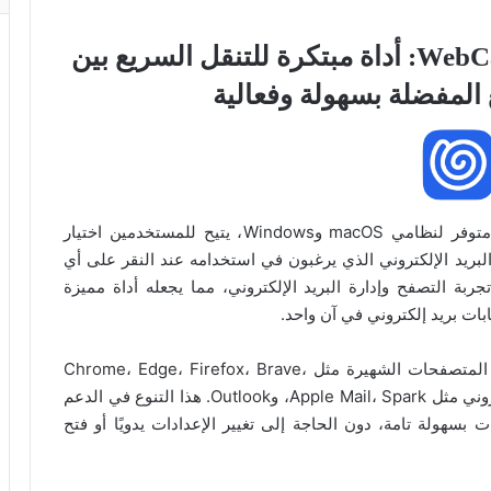
تحميل برنامج WebCatalog Switchbar: أداة مبتكرة للتنقل السريع بين
 المفضلة بسهولة وفعالية
تطبيق WebCatalog Switchbar هو برنامج مكتبي متوفر لنظامي macOS وWindows، يتيح للمستخدمين اختيار
بريد الإلكتروني الذي يرغبون في استخدامه عند النقر على أي
تجربة التصفح وإدارة البريد الإلكتروني، مما يجعله أداة مميزة
ت بريد إلكتروني في آن واحد.
يدعم WebCatalog Switchbar مجموعة واسعة من المتصفحات الشهيرة مثل Chrome، Edge، Firefox، Brave،
Vivaldi، وSidekick، بالإضافة إلى عملاء البريد الإلكتروني مثل Apple Mail، Spark، وOutlook. هذا التنوع في الدعم
ت بسهولة تامة، دون الحاجة إلى تغيير الإعدادات يدويًا أو فتح