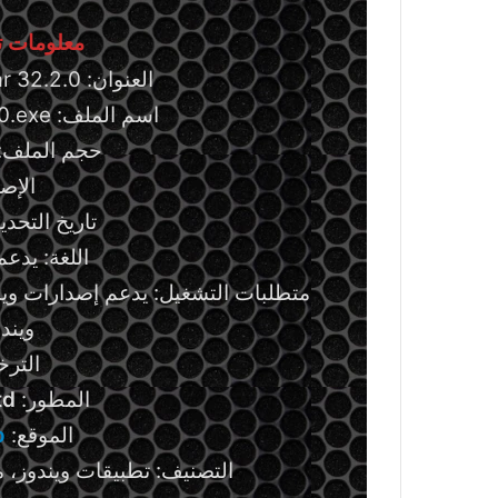
معلومات تق
العنوان: WebCatalog Switchbar 32.2.0
اسم الملف: Switchbar Setup 32.2.0.exe
حجم الملف: 239.92 ميجاباي
الإصدار:
تاريخ التحديث: 20 يولي
اللغة: يدعم
ويندوز 7 
الترخي
المطور:
d.
الموقع:
o
التصنيف: تطبيقات ويندوز، 