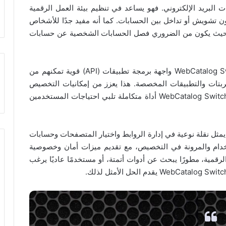
البريد الإلكتروني. فهو يساعد في تنظيم بيئة العمل الرقمية
ن تشويش أو تداخل بين الحسابات. كما أنه مفيد جدًا للأشخاص
ن يعملون عن بُعد أو في بيئات مختلطة (Hybrid) حيث يكون من الضروري فصل الحسابات الشخصية عن حسابات
بالنسبة لهواة التكنولوجيا والمطورين، يوفر WebCatalog Switchbar واجهة برمجة تطبيقات (API) قوية تمكنهم من
ربتات والتطبيقات المخصصة. هذا يعزز من إمكانيات التخصيص
والتكامل مع أدوات العمل الأخرى، مما يجعل من WebCatalog Switchbar أداة متكاملة تلبي احتياجات المستخدمين
ي الختام، يمكن القول إن WebCatalog Switchbar يمثل نقلة نوعية في إدارة الروابط واختيار المتصفحات وحسابات
تخدام والمرونة في التخصيص، مع تقديم ميزات أمان وخصوصية
رقمية، مطورًا يبحث عن أدوات أتمتة، أو مستخدمًا عاديًا يرغب