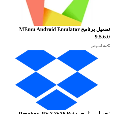
من البرمجيات الضارة والخبيثة.
برنامج مفتوح المصدر:
برنامج Psiphon هو مشروع مفتوح المصدر لا يخضع لقيود. يمكنك
تحميل برنامج MEmu Android Emulator
أن تحصل على شفرة البرمجة الكاملة للبرنامج وكذلك تجد ملفات
9.5.6.0
التصميم على صفحات المشروع: bitbucket و Github. للمزيد من
الشرح أنقر على
psiphon3.com
منذ أسبوعين
تحميل برنامج Dropbox 256.3.3676 Beta |