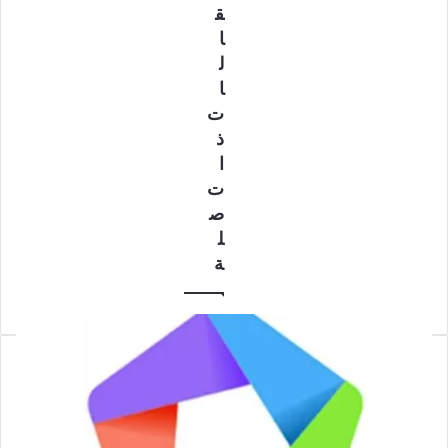
Unlimited
12.0.3
ق
سيفون الخاص بك بشكل مستمر، بحيث يقوم العميل الخاص بك
9.4.1
ا
بشكل تلقائي بالبحث واكتشاف خوادم Servers جديدة للبرنامج.
ل
حينما لا تتوفر على آخر إصدار لخادم البرنامج Server يمكنك
ا
استخدام خادم Server آخر بدلا عنه.
ت
ذ
يقوم برنامج سيفون Psiphon لبرامج الويندوز بخدمة جميع اتصالاتك
ا
على الإنترنت كحلقة وصل ،حينما يكون الاتصال يعمل بنجاح مع
ت
الشبكة الافتراضية الخاصة VPN فإنً جميع الاتصالات والمعلومات
ص
والبيانات ستمر عن طريق شبكة برنامج Psiphon. أما في حالة عدم
ل
تمكين الشبكة الافتراضية الخاصةVPN، سيتم تمرير التطبيقات التي
ة
تستخدم ال HTTP المحلي ووكيل SOCKS عبر المسار الآمن فقط.
خصائص برنامج Psiphon لفك حجب المواقع مجانا:
– البرنامج مجاني للويندوز والأندرويد يوفر عليك التكلفة المالية
لشرائه وتفعيله.
– يساعدك البرنامج على حماية الكمبيوتر والأندرويد من التجسس
والاختراق بتغيير الاي بي الخاص بك.
– يساعدك على حماية المتصف الذي تستعمله في استخدام الأنترنت