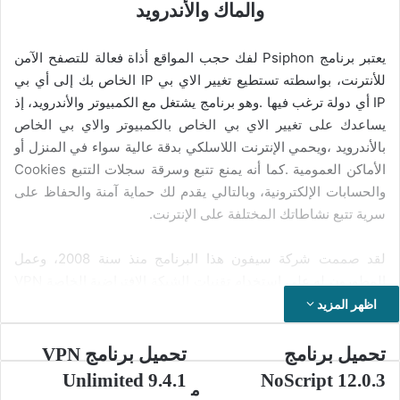
والماك والأندرويد
يعتبر برنامج Psiphon لفك حجب المواقع أذاة فعالة للتصفح الآمن
للأنترنت، بواسطته تستطيع تغيير الاي بي IP الخاص بك إلى أي بي
IP أي دولة ترغب فيها .وهو برنامج يشتغل مع الكمبيوتر والأندرويد، إذ
يساعدك على تغيير الاي بي الخاص بالكمبيوتر والاي بي الخاص
بالأندرويد ،ويحمي الإنترنت اللاسلكي بدقة عالية سواء في المنزل أو
الأماكن العمومية .كما أنه يمنع تتبع وسرقة سجلات التتبع Cookies
والحسابات الإلكترونية، وبالتالي يقدم لك حماية آمنة والحفاظ على
سرية تتبع نشاطاتك المختلفة على الإنترنت.
لقد صممت شركة سيفون هذا البرنامج منذ سنة 2008، وعمل
المطورون له على استخدام تقنيات الشبكة الافتراضية الخاصة VPN
وبروتوكول القشرة الآمنة SSH وبروتوكول HTTP Proxy لتمكينك
اظهر المزيد
من الإبحار في شبكة الإنترنت وتفقد محتوياته بدون شرط أي قيد.
ويوفر لك البرنامج حماية خصوصيتك حتى تتمكن من تصفح الإنترنت
تحميل
تحميل
تحميل برنامج
تحميل برنامج VPN
برنامج
برنامج
ومحتوياته بشكل مفتوح وبدون قيود. لا يقوم البرنامج برفع مستوى
Unlimited 9.4.1
NoScript 12.0.3
VPN
NoScript
م
خصوصيتك على الأنترنت. يتغير عنوان بروتوكول الأنترنت لبرنامج