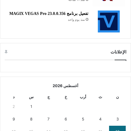
تفعيل برنامج MAGIX VEGAS Pro 23.0.0.356
منذ يوم واحد
الإعلانات
أغسطس 2026
ن
ث
أرب
خ
ج
س
د
2
1
9
8
7
6
5
4
3