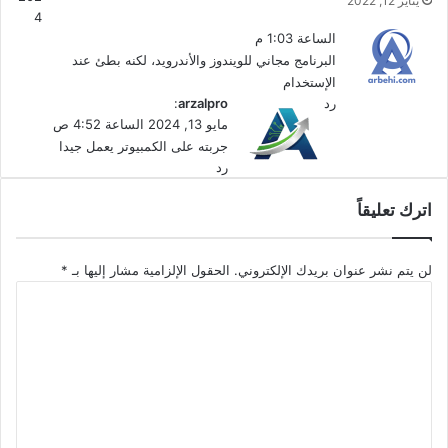
يناير 12, 2022
4
الموقع:
www.psiphon.ca
الساعة 1:03 م
التصنيف: تطبيقات ويندوز، حماية الخصوصية، برامج في بي إن.
البرنامج مجاني للويندوز والأندرويد، لكنه بطئ عند
الإستخدام
رد
ي
arzalpro
:
ق
مايو 13, 2024 الساعة 4:52 ص
و
جربته على الكمبيوتر يعمل جيدا
ل
رد
اترك تعليقاً
لن يتم نشر عنوان بريدك الإلكتروني.
الحقول الإلزامية مشار إليها بـ
*
ا
ل
ت
ع
تحميل برنامج الفي بي إن لحماية الخصوصية وفك حجب المواقع
ل
المحظورة Psiphon للويندوز والأندرويد
ي
ق
*