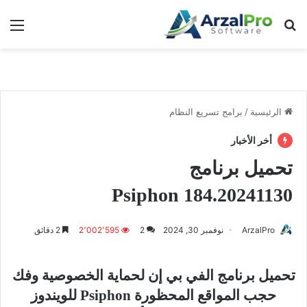
بحث عن
الق
الرئيسية
/
برامج تسريع النظام
أخر الأخبار
تحميل برنامج
Psiphon 184.20241130
ArzalPro
نوفمبر 30, 2024
2
2٬002٬595
2 دقائق
تحميل برنامج الفي بي إن لحماية الخصوصية وفك
حجب المواقع المحظورة Psiphon للويندوز