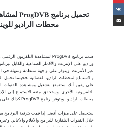
تحميل برنا
مشاركة عبر البريد
محطات الراديو للويند
صمم برنامج ProgDVB لمشاهدة التلفزي
والاستماع لمحطات الراديو الفضائية .فحينما تحمل الب
على يقين أنك ستتمتع بتشغيل ومشاهدة القنوات ال
التلفزيونية الأخرى .وستحقق متعة الاستماع إلى الإ
محطات الراديو . ويتوفر برنامج ProgDVB كذلك على وظيفة مشاهدة أشرطة الفيديو على موقع يوتيوب.
ستحصل على ميزات أفضل إذا قمت بترقية البرنامج من
خلال القنوات التلفازية للبرامج والأفلام والأغاني وغ