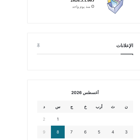
2026.3.1.805
منذ يوم واحد
الإعلانات
أغسطس 2026
ن
ث
أرب
خ
ج
س
د
2
1
9
8
7
6
5
4
3