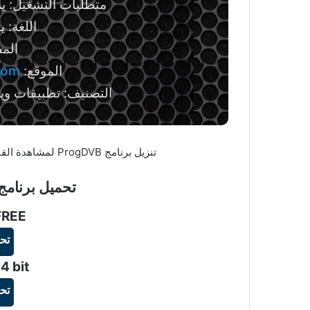
متطلبات التشغيل: ي
اللغة: 
الم
الموقع:
com
التصنيف: تطبيقات ويند
تنزيل برنامج ProgDVB لمشاهدة القنوات التلفزيونية والاستماع إلى محطات الراديو
تحميل برنامج ProgDVB للويند
FREE
تح
4 bit
تح