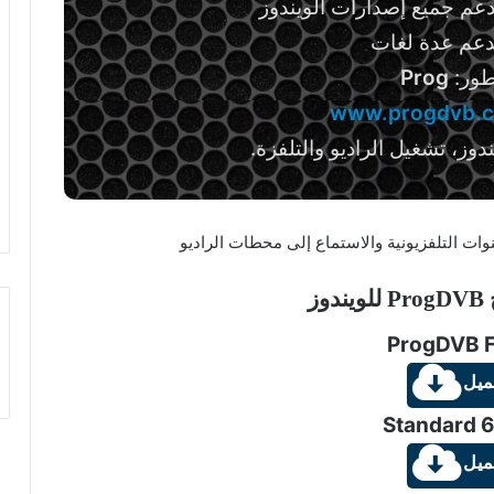
دعم جميع إصدارات الويندوز
يدعم عدة لغات
طور:
Prog
www.progdvb.
وز، تشغيل الراديو والتلفزة.
وز
ProgDVB 
ميل
Standard 6
ميل