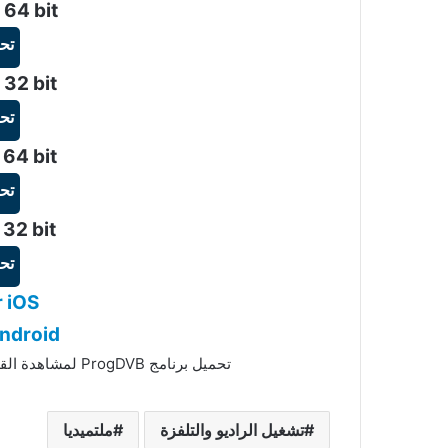
 64 bit
تح
 32 bit
تح
64 bit
تح
32 bit
تح
 iOS
ndroid
تحميل برنامج ProgDVB لمشاهدة القنوات التلفزيونية والاستماع إلى محطات الراديو.
تشغيل الراديو والتلفزة
ملتميديا