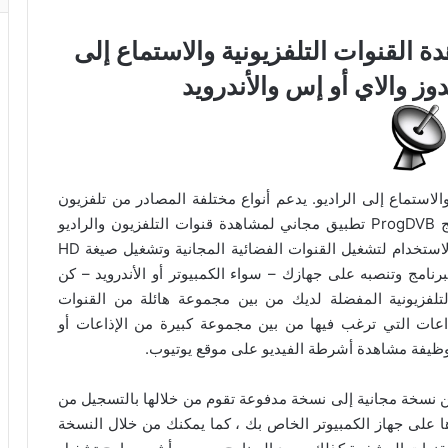
مج ProgDVB لمشاهدة القنوات التلفزيونية والاستماع إلى
وز والاي أو إس والأندرويد
ون الرقمي والاستماع إلى الراديو. يدعم أنواع مختلفة المصادر من تلفزيون
وراديو على الإنترنت والأقمار الصناعية والكابل .برنامج ProgDVB تطبيق مجاني لمشاهدة قنوات التلفزيون والراديو
عبر الأنترنت .ويتوفر على واجهة منتظمة وسهلة في الاستخدام لتشغيل القنوات الفضائية المجانية وتشغيل صيغة HD
رنامج وتنصبه على جهازك – سواء الكمبيوتر أو الأندرويد – كن
تلفزيونية المفضلة لديك من بين مجموعة هائلة من القنوات
ذاعات التي ترغب فيها من بين مجموعة كبيرة من الإذاعات أو
 نسخة مجانية إلى نسخة مدفوعة تقوم من خلالها بالتسجيل من
يرها على جهاز الكمبيوتر الخاص بك ، كما يمكنك من خلال النسخة