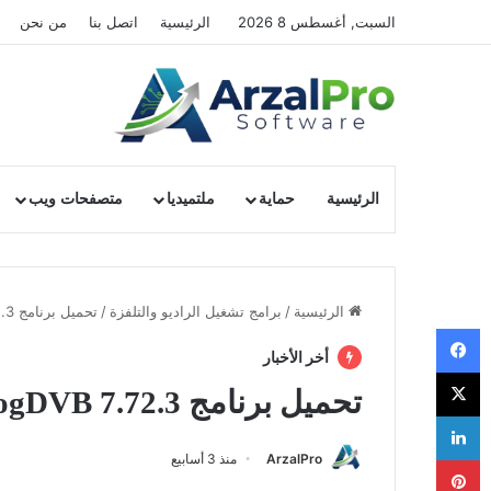
السبت, أغسطس 8 2026
الرئيسية
اتصل بنا
من نحن
الرئيسية
حماية
ملتميديا
متصفحات ويب
الرئيسية
/
برامج تشغيل الراديو والتلفزة
/
تحميل برنامج ProgDVB 7.72.3
فيسبوك
أخر الأخبار
‫X
تحميل برنامج ProgDVB 7.72.3
لينكدإن
ArzalPro
منذ 3 أسابيع
بينتيريست