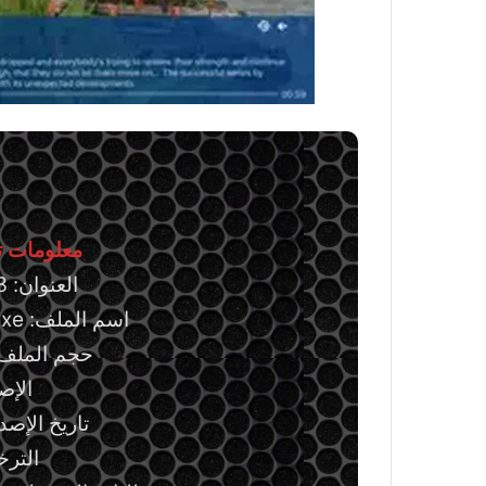
معلومات تق
العنوان: ProgDVB 7.72.3
اسم الملف: ProgDVB7.72.3Std.exe
حجم الملف: 38.85 ميجابا
الإصدار
تاريخ الإصدار: 14 يولي
الترخ