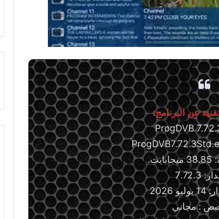
نية عن البرنامج:
يت.
: 7.72.3
و 2026
يص : مجاني