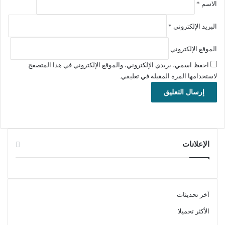
الاسم
*
العنوان: TechSmith Camtasia Studio 26.1.4.18353
اسم الملف: camtasia.exe
البريد الإلكتروني
*
حجم الملف: 307.47 ميجابايت.
الإصدار: 26.1.4.18353
الموقع الإلكتروني
تاريخ التحديث: 14 يوليو 2026
احفظ اسمي، بريدي الإلكتروني، والموقع الإلكتروني في هذا المتصفح
اللغة: يدعم العديد من اللغات
لاستخدامها المرة المقبلة في تعليقي.
متطلبات التشغيل: يدعم ويندوز 10 والماك كذلك
الترخيص: Trial
المطور:
Techsmith
الموقع:
www.techsmith.com
التصنيف: تطبيقات ويندوز، تصوير لقطات الشاشة، مونتاج الفيديو
الإعلانات
والصوت.
تنشيط برنامج تصوير لقطات شاشة الأجهزة Camtasia Studio وتحرير
الفيديو باحترافية عالية الجودة
آخر تحديثات
تحميل ملف تنصيب برنامج Camtasia Studio زائد
الأكثر تحميلا
ملف التفعيل