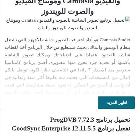
والفيديو Camtasia ومونتاج الفيديو
والصوت
للويندوز
Camtasia Studio هو أداة احترافية لتصوير شاشة الأجهزة التي تشتغل
بنظام الويندوز والماك، بحيث تستطيع من خلال البرنامج أخد لقطات
شاشة الفيديو: اعتمادا على احتياجاتك ويمكنك تصوير الشاشة
بأكملها أو تحديد جزء معين منها لتصويره. أصبح برنامج كامتاسيا
ستوديو منذ الإصدار 7 رائدا في التصنيف نظرا لكونه توصل بالكم
الهائل من المستجدات التي جعلت منه تطبيقا أكثر متعة وفعالية في
آن واحد، إذ أصبح من الممكن أن تقوم بحفظ مشاريعك التي قمت
بإنجازها في المكتبة على أمل أن تستخدمها لاحقا. وكانت النتيجة
النهائية هي الزيادة من تحسينات البرنامج من خلال إضافة العديد من
اظهر المزيد
التأثيرات الجديدة وإمكانية عرض اختصارات لوحه المفاتيح في
الوقت الحقيقي. وقد تم تحسين أخد لقطة الشاشة كليا كما هي
تحميل برنامج ProgDVB 7.72.3
الواجهة العامة للبرنامج. وقد واصل برنامج كامتاسيا ستوديو منذ
تفعيل برنامج GoodSync Enterprise 12.11.5.5
الإصدار 7 تقديم ترميزه الأساسي (TSCC) الذي يضمن لك الحفاظ