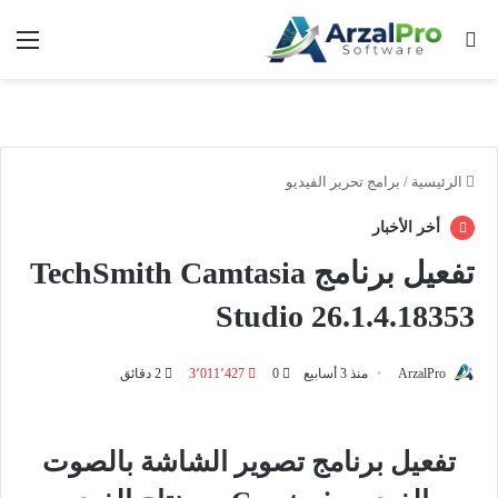
بحث عن
الق
الرئيسية
/
برامج تحرير الفيديو
أخر الأخبار
تفعيل برنامج TechSmith Camtasia
Studio 26.1.4.18353
ArzalPro
منذ 3 أسابيع
0
3٬011٬427
2 دقائق
تفعيل برنامج تصوير الشاشة بالصوت