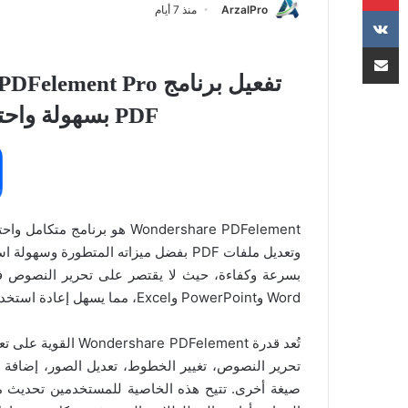
ArzalPro
منذ 7 أيام
مشاركة عبر البريد
PDF بسهولة واحترافية على نظام ويندوز
Word وPowerPoint وExcel، مما يسهل إعادة استخدام المحتوى والتعامل معه عبر برامج مختلفة.
تحرير النصوص، تغيير الخطوط، تعديل الصور، إضافة
صيغة أخرى. تتيح هذه الخاصية للمستخدمين تحديث م