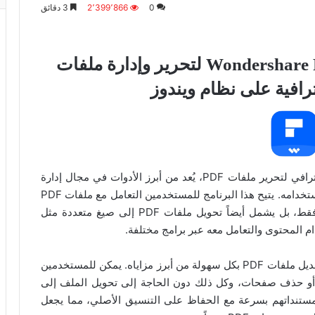
0
2٬399٬866
3 دقائق
تفعيل برنامج Wondershare PDFelement Pro لتحرير وإدارة ملفات
Wondershare PDFelement هو برنامج متكامل واحترافي لتحرير ملفات PDF، يُعد من أبرز الأدوات في مجال إدارة
وتعديل ملفات PDF بفضل ميزاته المتطورة وسهولة استخدامه. يتيح هذا البرنامج للمستخدمين التعامل مع ملفات PDF
بسرعة وكفاءة، حيث لا يقتصر على تحرير النصوص فقط، بل يشمل أيضاً تحويل ملفات PDF إلى صيغ متعددة مثل
تُعد قدرة Wondershare PDFelement القوية على تعديل ملفات PDF بكل سهولة من أبرز مزاياه. يمكن للمستخدمين
 أو حذف صفحات، وكل ذلك دون الحاجة إلى تحويل الملف إلى
ستنداتهم بسرعة مع الحفاظ على التنسيق الأصلي، مما يجعل