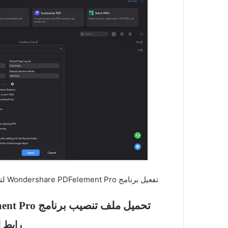
تفعيل برنامج Wondershare PDFelement Pro لتحرير وإدارة ملفات PDF بسهولة واحترافية على نظام ويندوز.
تحميل ملف تنصيب برنامج Wondershare PDFelement Pro زائد ملف التفعيل
رابط ا