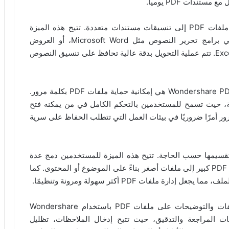
ندات PDF يومياً.
إلى جانب التحرير، يقدم PDFelement ميزة تحويل ملفات PDF إلى تنسيقات مستندات متعددة. تتيح هذه الميزة
للمستخدم استخراج المحتوى بسهولة لاستخدامه في برامج تحرير النصوص مثل Microsoft Word، أو العروض
التقديمية مثل PowerPoint، أو جداول البيانات مثل Excel. تتم عملية التحويل بدقة عالية تحافظ على تنسيق النصوص
من الجوانب الأمنية الأساسية التي يوفرها Wondershare PDFelement هي إمكانية حماية ملفات PDF بكلمة مرور.
، حيث تسمح للمستخدمين بالتحكم الكامل في من يمكنه فتح
مرور أمرًا ضروريًا في بيئات العمل التي تتطلب الحفاظ على سرية
لبرنامج أيضًا بقدرته على دمج ملفات PDF أو تقسيمها حسب الحاجة. تتيح هذه الميزة للمستخدمين دمج عدة
مستندات PDF في ملف واحد متكامل، أو تقسيم ملف PDF كبير إلى ملفات أصغر بناءً على الموضوع أو المحتوى. كما
ملفات PDF أكثر سهولة ومرونة وتنظيمًا.
يمكن للمستخدمين الاستفادة من ميزة إضافة التعليقات والتوضيحات على ملفات PDF باستخدام Wondershare
ي عمليات المراجعة والتدقيق، حيث تتيح إدخال الملاحظات، تظليل