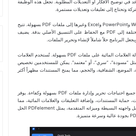
ي توضيح الأفكار أو التعديلات المطلوبة. تجعل هذه الوظيفة
تركة وتحتاج إلى تعليقات وتعديلات مستمرة.
ميزة مهمة أخرى هي القدرة على تحويل مستندات Word وPowerPoint وExcel وغيرها إلى ملفات PDF بسهولة. تتيح
هذه الخاصية للمستخدمين تحويل مستنداتهم بصيغ مختلفة إلى PDF مع الحفاظ على التنسيق الأصلي بدقة. يضيف
يتيح Wondershare PDFelement إضافة وتحرير وإزالة العلامات المائية على ملفات PDF بسهولة. تُستخدم العلامات
د مثل “مسودة”، “سري”، أو “معتمد”. يمكن للمستخدمين تخصيص
ة، الموضع، الشفافية، والحجم، مما يمنح المستندات مظهراً أكثر
Wondershare PDFelement هو برنامج شامل يلبي جميع احتياجات تحرير وإدارة ملفات PDF بسهولة وكفاءة. يوفر
 حماية المستندات، وإضافة التعليقات والعلامات المائية، مما
يعزز إنتاجية المستخدمين ويسهل مهامهم اليومية. بفضل واجهته البسيطة وميزاته المتقدمة، يمثل PDFelement الحل