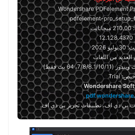
ايت
12
يو 2026
 العديد من اللغات
7/8، 64 بت فقط)
ص: Trial
Wondershare Sof
pdf.wondershare
ات بي دي اف، تطبيقات تحرير بي دي اف.