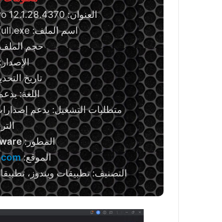
العنوان: Wondershare PDFelement Pro 12.1.28.4370
اسم الملف: pdfelement-pro_setup_full.exe
حجم الملف: 210.00 ميجاب
الإصدار: .1.28.4370
تاريخ التحديث: 30يول
اللغة: يدعم
متطلبات التشغيل: يدعم إصدارات ويندوز (/8.1/10/11
الترخي
المطور:
tware
الموقع:
.com
التصنيف: تطبيقات ويندوز، تطبيق