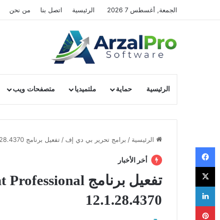
الجمعة, أغسطس 7 2026
الرئيسية
اتصل بنا
من نحن
الرئيسية
حماية
ملتميديا
متصفحات ويب
الرئيسية
/
برامج تحرير بي دي إف
/
تفعيل برنامج Wondershare PDFelement Professional 12.1.28.4370
فيسبوك
أخر الأخبار
‫X
تفعيل برنامج onal
لينكدإن
12.1.28.4370
بينتيريست