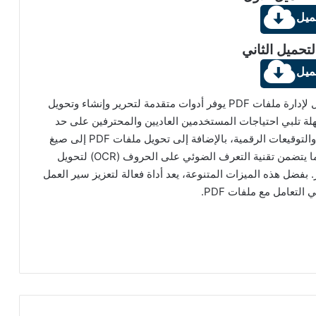
ميل
لتحميل الثاني
ميل
Wondershare PDFelement Pro هو برنامج متكامل لإدارة ملفات PDF يوفر أدوات متقدمة لتحرير وإنشاء وتحويل
ة تلبي احتياجات المستخدمين العاديين والمحترفين على حد
سواء. يتيح تحرير النصوص والصور، إضافة التعليقات والتوقيعات الرقمية، بالإضافة إلى تحويل ملفات PDF إلى صيغ
مثل Word وExcel وPowerPoint بكفاءة عالية. كما يتضمن تقنية التعرف الضوئي على الحروف (OCR) لتحويل
بفضل هذه الميزات المتنوعة، يعد أداة فعالة لتعزيز سير العمل
 التعامل مع ملفات PDF.