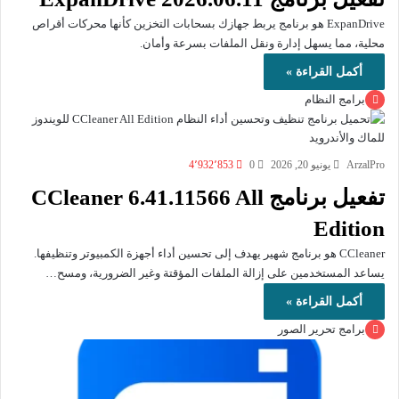
ExpanDrive هو برنامج يربط جهازك بسحابات التخزين كأنها محركات أقراص
محلية، مما يسهل إدارة ونقل الملفات بسرعة وأمان.
أكمل القراءة »
برامج النظام
ArzalPro
يونيو 20, 2026
0
4٬932٬853
تفعيل برنامج CCleaner 6.41.11566 All
Edition
CCleaner هو برنامج شهير يهدف إلى تحسين أداء أجهزة الكمبيوتر وتنظيفها.
يساعد المستخدمين على إزالة الملفات المؤقتة وغير الضرورية، ومسح…
أكمل القراءة »
برامج تحرير الصور