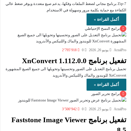
7-Zip برنامج مجاني لضغط الملفات وفكها، يدعم صيغ متعددة ويوفر ضغط عالي
الكفاءة مع حماية بكلمة مرور وسهولة في الاستخدام.
أكمل القراءة »
برامج النسخ الإحتياطي
ArzalPro
يونيو 26, 2026
0
2٬795٬918
تفعيل برنامج XnConvert 1.112.0.0
تحميل برنامج التعديل على الصور وتحسينها وتحويلها الى جميع الصيغ المشهورة
XnConvert للويندوز والماك واللنيكس والأندرويد
أكمل القراءة »
برامج تحرير الصور
ArzalPro
يونيو 25, 2026
0
3٬500٬942
تفعيل برنامج Faststone Image Viewer
8.5