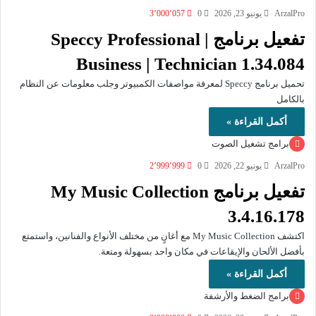
ArzalPro
يونيو 23, 2026
0
3٬000٬057
تفعيل برنامج Speccy Professional |
Business | Technician 1.34.084
تحميل برنامج Speccy لمعرفة مواصفات الكمبيوتر وجلب معلومات عن النظام
بالكامل
أكمل القراءة »
برامج تشغيل الصوت
ArzalPro
يونيو 22, 2026
0
2٬999٬999
تفعيل برنامج My Music Collection
3.4.16.178
اكتشف My Music Collection مع أغانٍ من مختلف الأنواع والفنانين، واستمتع
بأفضل الألحان والإيقاعات في مكان واحد بسهولة ومتعة.
أكمل القراءة »
برامج الضغط والأرشفة