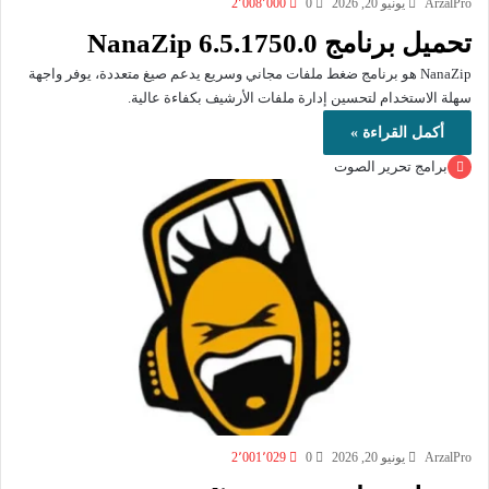
ArzalPro
يونيو 20, 2026
0
2٬008٬000
تحميل برنامج NanaZip 6.5.1750.0
NanaZip هو برنامج ضغط ملفات مجاني وسريع يدعم صيغ متعددة، يوفر واجهة
سهلة الاستخدام لتحسين إدارة ملفات الأرشيف بكفاءة عالية.
أكمل القراءة »
برامج تحرير الصوت
ArzalPro
يونيو 20, 2026
0
2٬001٬029