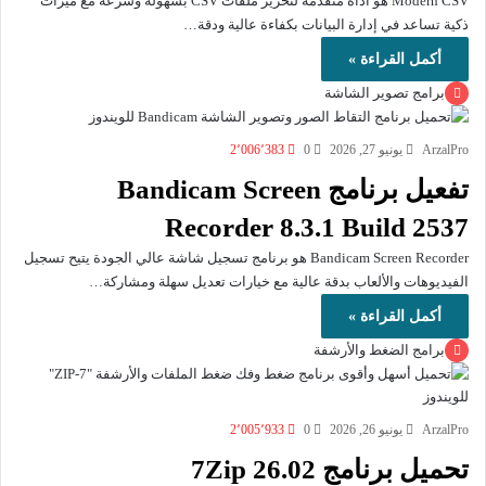
Modern CSV هو أداة متقدمة لتحرير ملفات CSV بسهولة وسرعة مع ميزات
ذكية تساعد في إدارة البيانات بكفاءة عالية ودقة…
أكمل القراءة »
برامج تصوير الشاشة
ArzalPro
يونيو 27, 2026
0
2٬006٬383
تفعيل برنامج Bandicam Screen
Recorder 8.3.1 Build 2537
Bandicam Screen Recorder هو برنامج تسجيل شاشة عالي الجودة يتيح تسجيل
الفيديوهات والألعاب بدقة عالية مع خيارات تعديل سهلة ومشاركة…
أكمل القراءة »
برامج الضغط والأرشفة
ArzalPro
يونيو 26, 2026
0
2٬005٬933
تحميل برنامج 7Zip 26.02