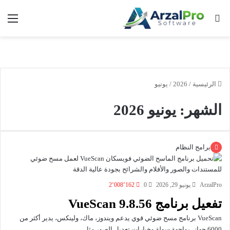
بحث عن
الق
الرئيسية
/
2026
/
يونيو
الشهر:
يونيو 2026
برامج النظام
ArzalPro
يونيو 29, 2026
0
2٬008٬162
تفعيل برنامج VueScan 9.8.56
VueScan برنامج مسح ضوئي قوي يدعم ويندوز، ماك، ولينكس، يدير أكثر من
6000 جهاز، بواجهة سهلة وخيارات تعديل الصور مثل…