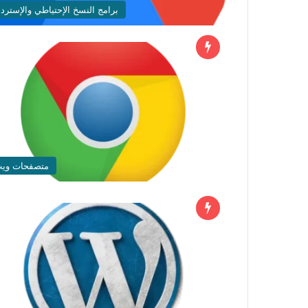
برامج النسخ الإحتياطي والإستردا
متصفحات وي