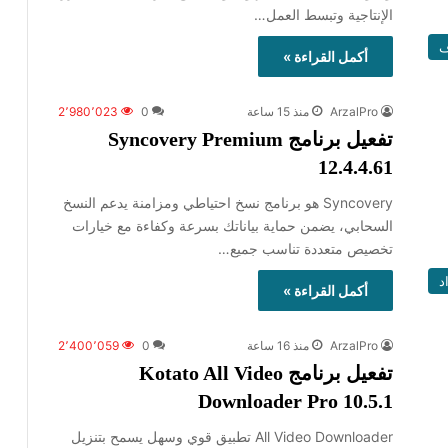
الإنتاجية وتبسط العمل…
ف
أكمل القراءة »
ArzalPro
منذ 15 ساعة
0
2٬980٬023
تفعيل برنامج Syncovery Premium
12.4.4.61
Syncovery هو برنامج نسخ احتياطي ومزامنة يدعم النسخ
السحابي، يضمن حماية بياناتك بسرعة وكفاءة مع خيارات
تخصيص متعددة تناسب جميع…
د
أكمل القراءة »
ArzalPro
منذ 16 ساعة
0
2٬400٬059
تفعيل برنامج Kotato All Video
Downloader Pro 10.5.1
All Video Downloader تطبيق قوي وسهل يسمح بتنزيل