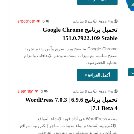
د
ArzalPro
منذ 6 ساعات
0
3٬000٬061
تحميل برنامج Google Chrome
151.0.7922.109 Stable
Google Chrome متصفح ويب سريع وآمن يقدم تجربة
تصفح سلسة مع ميزات متقدمة ودعم للإضافات والتزام
بحماية الخصوصية.
ب
أكمل القراءة »
ArzalPro
منذ 6 ساعات
0
2٬991٬951
تحميل برنامج WordPress 7.0.3 | 6.9.6
|7.1 Beta 4
منصة WordPress هي أداة قوية لإنشاء المواقع
الإلكترونية، تُستخدم لبناء مدونات، متاجر إلكترونية، مواقع
شركات، والمزيد بسهولة ومرونة دون الحاجة…