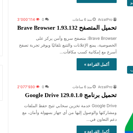
و
ArzalPro
منذ 6 ساعات
0
3٬000٬114
تحميل المتصفح Brave Browser 1.93.132
‏Brave Browser: متصفح سريع وآمن يركز على
الخصوصية، يمنع الإعلانات والتتبع تلقائيًا ويوفر تجربة تصفح
أسرع مع إمكانية كسب مكافآت…
أكمل القراءة »
ب
ArzalPro
منذ 6 ساعات
0
2٬077٬930
تحميل برنامج Google Drive 129.0.1.0
Google Drive خدمة تخزين سحابي تتيح حفظ الملفات
ومشاركتها والوصول إليها من أي جهاز بسهولة وأمان، مع
دعم التعاون في…
أكمل القراءة »