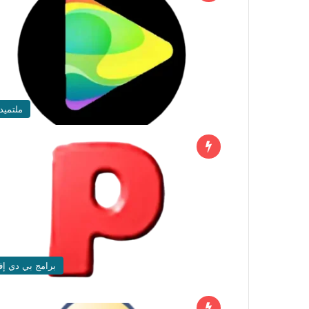
ملتميدي
برامج بي دي إ