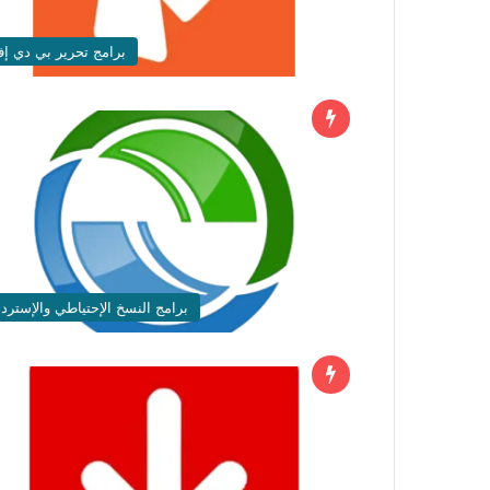
برامج تحرير بي دي إ
برامج النسخ الإحتياطي والإستردا