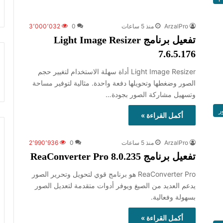
ArzalPro
منذ 5 ساعات
0
3٬000٬032
تفعيل برنامج Light Image Resizer
7.6.5.176
‏Light Image Resizer أداة سهلة الاستخدام لتغيير حجم
الصور وضغطها وتحويلها دفعة واحدة. مثالية لتوفير مساحة
وتسهيل مشاركة الصور بجودة…
ر
أكمل القراءة »
ArzalPro
منذ 5 ساعات
0
2٬990٬936
تفعيل برنامج ReaConverter Pro 8.0.235
ReaConverter Pro هو برنامج قوي لتحويل وتحرير الصور
يدعم العديد من الصيغ ويوفر أدوات متقدمة لتعديل الصور
بسهولة وفعالية.
أكمل القراءة »