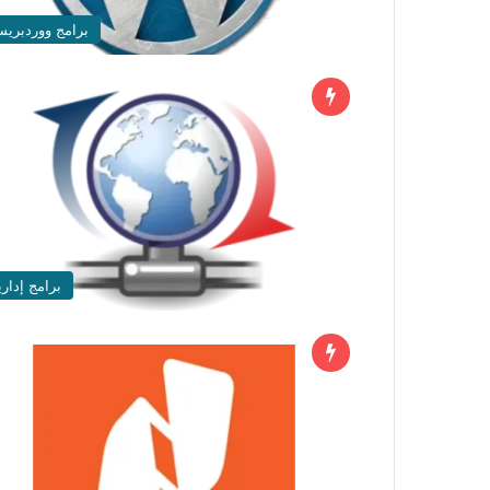
برامج ووردبري
برامج إداري