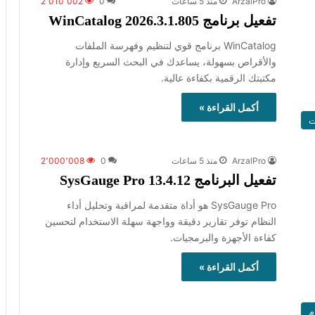
ArzalPro
منذ 5 ساعات
0
2٬010٬002
تفعيل برنامج WinCatalog 2026.3.1.805
WinCatalog برنامج قوي لتنظيم وفهرسة الملفات
والأقراص بسهولة، يساعدك في البحث السريع وإدارة
مكتبتك الرقمية بكفاءة عالية.
أكمل القراءة »
ت
ArzalPro
منذ 5 ساعات
0
2٬000٬008
تفعيل البرنامج 13.4.12 SysGauge Pro
SysGauge Pro هو أداة متقدمة لمراقبة وتحليل أداء
النظام توفر تقارير دقيقة وواجهة سهلة الاستخدام لتحسين
كفاءة الأجهزة والبرمجيات.
أكمل القراءة »
م