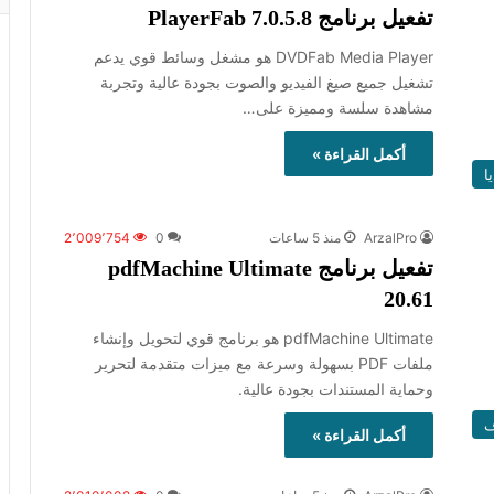
تفعيل برنامج PlayerFab 7.0.5.8
DVDFab Media Player هو مشغل وسائط قوي يدعم
تشغيل جميع صيغ الفيديو والصوت بجودة عالية وتجربة
مشاهدة سلسة ومميزة على…
أكمل القراءة »
ا
ArzalPro
منذ 5 ساعات
0
2٬009٬754
تفعيل برنامج pdfMachine Ultimate
20.61
pdfMachine Ultimate هو برنامج قوي لتحويل وإنشاء
ملفات PDF بسهولة وسرعة مع ميزات متقدمة لتحرير
وحماية المستندات بجودة عالية.
ف
أكمل القراءة »