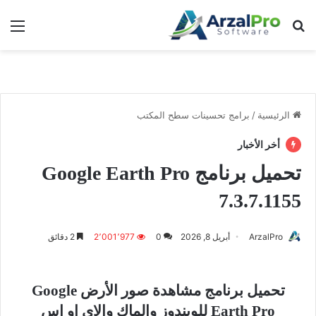
بحث عن
الق
الرئيسية
/
برامج تحسينات سطح المكتب
أخر الأخبار
تحميل برنامج Google Earth Pro
7.3.7.1155
ArzalPro
أبريل 8, 2026
0
2٬001٬977
2 دقائق
تحميل برنامج مشاهدة صور الأرض Google
Earth Pro
للويندوز والماك والاي او اس