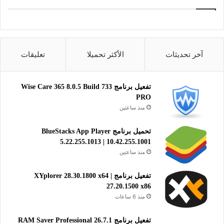
تحميل
Google Earth Pro for Mac
Google Earth for Android
Google Earth for iOS devices
آخر تحديثات
الأكثر تحميلا
تعليقات
يساعدك برنامج Google Earth Pro على اكتشاف جميع الأماكن عبر
العالم بجودة عالية 3D، وكأنك تتجول بالمكان التي تشاهده بالفعل
تفعيل برنامج Wise Care 365 8.0.5 Build 733
وأرض الواقع. كما أن التطبيق يساعدك على مشاهدة الفضاء
PRO
الخارجي من أقمار وكواكب ونجوم أخرى، لأنه برنامج Satellite
منذ ساعتين
imagery مميز ورائع بامتياز.
تحميل برنامج BlueStacks App Player
5.22.255.1013 | 10.42.255.1001
تحسينات سطح المكتب وأخبار
منذ ساعتين
تفعيل برنامج XYplorer 28.30.1800 x64 |
27.20.1500 x86
منذ 6 ساعات
تفعيل برنامج RAM Saver Professional 26.7.1