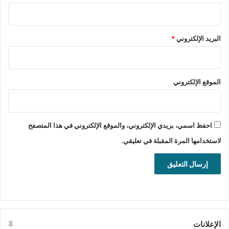
الموقع
:
www.google.com
التصنيف: تطبيقات ويندوز، تحسينات
البريد الإلكتروني
*
سطح المكتب وأخبار.
الموقع الإلكتروني
تنزيل برنامج Google Earth لاستكشاف ومشاهدة كوكب الأرض
وصور دول ومدن العالم مجانا للويندوز والماك والاي او اس
احفظ اسمي، بريدي الإلكتروني، والموقع الإلكتروني في هذا المتصفح
والأندرويد.
لاستخدامها المرة المقبلة في تعليقي.
تحميل برنامج Google Earth Pro للويندوز
64 بت
تحميل
32 بت
الإعلانات