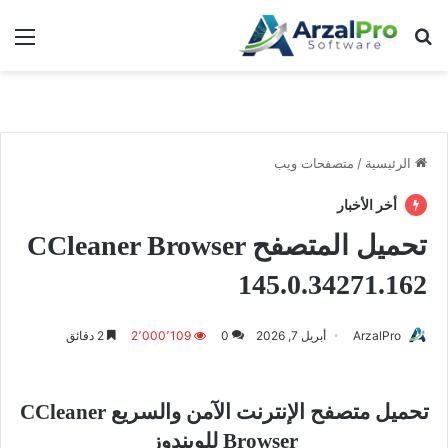
بحث عن
الق
الرئيسية
/
متصفحات ويب
أخر الأخبار
تحميل المتصفح CCleaner Browser
145.0.34271.162
ArzalPro
أبريل 7, 2026
0
2٬000٬109
2 دقائق
تحميل متصفح الإنترنت الآمن والسريع CCleaner
Browser للويندوز