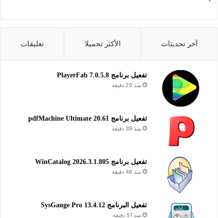
تجربة تصفح آمنة وسريعة مع حماية خصوصيتك بشكل كامل مجاناً.
تحميل CCleaner Browser للويندوز
آخر تحديثات
الأكثر تحميلا
تعليقات
MIRROR 1
تحميل
تفعيل برنامج PlayerFab 7.0.5.8
MIRROR 2
منذ 29 دقيقة
تحميل
يساعدك “CCleaner Browser” على التصفح بسلاسة وأمان تام،
تفعيل برنامج pdfMachine Ultimate 20.61
منذ 39 دقيقة
حيث يحمي أنشطتك على الإنترنت ويضمن خصوصيتك من خلال حظر
الملفات الضارة والنوافذ المنبثقة والإعلانات والمواقع المشبوهة. كما
يقدم مجموعة من الأدوات المفيدة، مثل أداة تحميل الملفات من
تفعيل برنامج WinCatalog 2026.3.1.805
الإنترنت وأداة منع وصول المواقع إلى كاميرا الويب الخاصة بجهازك.
منذ 46 دقيقة
المتصفحات والإضافات
تفعيل البرنامج 13.4.12 SysGauge Pro
منذ 51 دقيقة