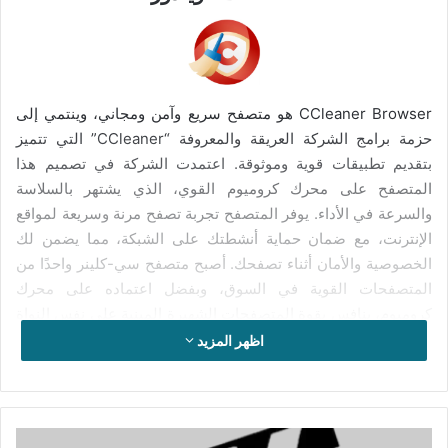
CCleaner Browser هو متصفح سريع وآمن ومجاني، وينتمي إلى
حزمة برامج الشركة العريقة والمعروفة “CCleaner” التي تتميز
بتقديم تطبيقات قوية وموثوقة. اعتمدت الشركة في تصميم هذا
المتصفح على محرك كروميوم القوي، الذي يشتهر بالسلاسة
والسرعة في الأداء. يوفر المتصفح تجربة تصفح مرنة وسريعة لمواقع
الإنترنت، مع ضمان حماية أنشطتك على الشبكة، مما يضمن لك
الخصوصية والأمان أثناء تصفحك. أصبح متصفح سي-كلينر واحدًا من
المتصفحات القوية في السوق، وبفضل اعتماده على محرك
كروميوم، ينافس بقوة المتصفحات الشهيرة المبنية على نفس النواة
مثل جوجل كروم، أفاست، مايكروسوفت إيدج، براف، وغيرها.
اظهر المزيد
يتميز متصفح CCleaner بواجهة استخدام بسيطة وواضحة، توفر لك
مجموعة واسعة من الأدوات التي تضمن لك تجربة تصفح سريعة
وممتعة عبر مختلف مواقع الإنترنت. يركز المتصفح على حماية
تحميل