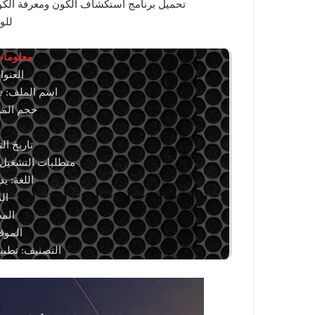
للو
معلومات 
العنوان: um 26.1
اسم الملف: stellarium-26.1-win64.exe
حجم الملف: 438.88 
ا
تاريخ التحديث:
متطلبات التشغيل:
اللغة: ي
ال
الم
الموق
التصنيف: تطبيق