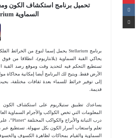
تحميل برنامج استكشاف الكون ومعر
السماوية Stellarium للويندوز والماك
مشاركة عبر البريد
برنامج Stellarium يحمل إسما لنوع من الخرا
يحاكي القبة السماوية (بلانتاريوم)، انطلاقا من فوق
تستطيع التحكم فيه لتحديد وقت وموقع رصد القبة 
الأرض فقط. ويتيح لك البرنامج أيضا إمكانية محاكاة موا
إلى توفير خرائط للسماء بعدة ثقافات مختلفة، ب
قديمة.
يساعدك تطبيق ستيلاريوم على استكشاف الكون وأ
المعلومات التي تخص الكواكب والأجرام السماوية الع
درب التبانة
تعلم واستعاب أسرار الكون بكل سهولة. تستطيع عبر ب
السماوية والقيام بمحاكات لظاهرة الكسوف والخسوف ف