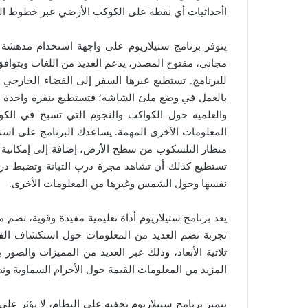
اأحداثيات أي نقطة على الكوكب الأرضي عبر خطوط ا
يتوفر برنامج ستيلاريوم على واجهة استخدام مدهشة و
مجاني، مفتوح المصدر، يدعم العديد من اللغات ويتوافق 
للبرنامج. تستطيع عبرها السفر إلى الفضاء الخارجي 
بالعمل في وضع ملئ الشاشة؛ فتستطيع بنقرة واحدة ال
والعلمية حول الكواكب والنجوم التي تسبح في الك
المعلومات الأخرى المهمة. يساعدك البرنامج على است
منظار التلسكوب من سطح الأرض، إضافة إلى إمكانية در
تستطيع كذلك أن تشاهد مجرة درب التبانة وتضبط در
نفسها وحول الشمس وغيرها من المعلومات الأخرى.
يعد برنامج ستيلاريوم أداة تعليمية مفيدة وقوية، ت
تجربة تضم العديد من المعلومات حول استكشاف الفض
ثلاثية الأبعاد، وذلك عبر العديد من المميزات والصور
المزيد من المعلومات القيمة حول الأجرام السماوية ون
يتميز برنامج ستيلاريوم بخفته على النظام، لا يؤثر على 