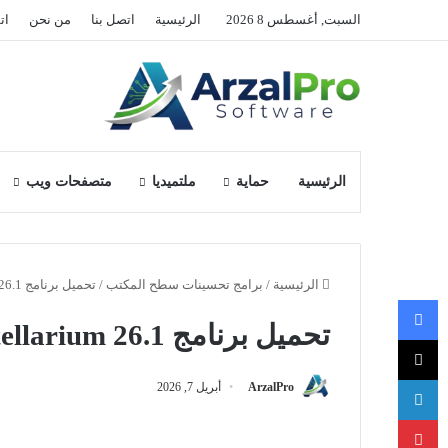
السبت, أغسطس 8 2026
الرئيسية
اتصل بنا
من نحن
ات
الرئيسية
حماية
ملتميديا
متصفحات ويب
الرئيسية
/
برامج تحسينات سطح المكتب
/
تحميل برنامج Stellarium 26.1
فيسبوك
تحميل برنامج Stellarium 26.1
‫X
لينكدإن
ArzalPro
أبريل 7, 2026
بينتيريست