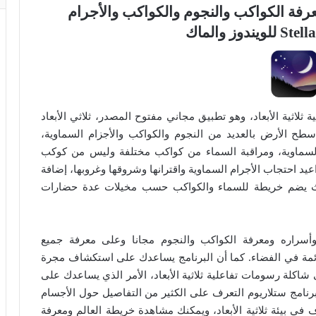
فة الكواكب والنجوم والكواكب والأجرام
ئط الفلكية ثلاثية الأبعاد، وهو تطبيق مجاني مفتوح المصدر، ثلاثي الأبعاد
 سطح الأرض بالعديد من النجوم والكواكب والأجزام السماوية،
السماوية، ومراقبة السماء من كواكب مختلفة وليس من كوكب
عيد احتجاب الأجرام السماوية واقترانها وشروقها وغروبها، إضافة
حيث يضم خريطة للسماء والكواكب حسب مخيلات عدة حضارات
سراره ومعرفة الكواكب والنجوم مجانا وعلى معرفة جميع
ائمة في الفضاء. كما أن البرنامج يساعدك على استكشاف مجرة
 والأبراج والكواكب المختلفة “Planet”، على شاكلة رسومات تفاعلية ثلاثية الأبعاد، الأمر الذي يساعدك على
رنامج ستلاريوم التعرف على الكثير من التفاصيل حول الأجسام
ي بيئة ثلاثية الأبعاد، ويمكنك مشاهدة خريطة العالم ومعرفة