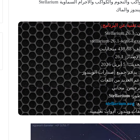
تحميل برنامج استكشاف الكون ومعرفة الكواكب والنجوم والكواكب والأجرام السماوية Stellarium
يندوز والماك
تقنية عن البرنامج:
Stellari
ميجابايت
لإصدار: 26.1
 5 أبريل 2026
 يدعم جميع إصدارات الويندوز
دعم العديد من اللغات
ترخيص: مجاني
طور:
Stellarium
ع:
stellarium.org
ات ويندوز، أدوات تعليمية.