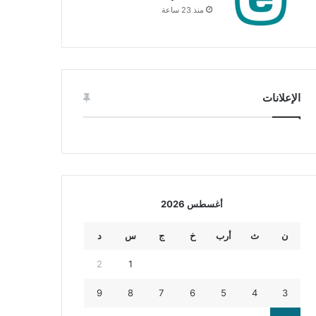
منذ 23 ساعة
الإعلانات
أغسطس 2026
ن
ث
أرب
خ
ج
س
د
2
1
9
8
7
6
5
4
3