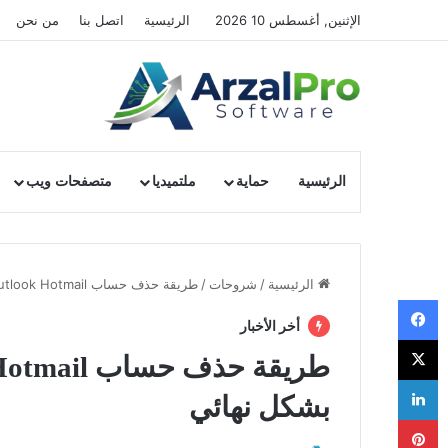
الإثنين, أغسطس 10 2026
الرئيسية
اتصل بنا
من نحن
الرئيسية
حماية
ملتميديا
متصفحات ويب
الرئيسية
/
شروحات
/
طريقة حذف حساب Microsoft Outlook Hotmail الخاص بك بشكل نهائي
فيسبوك
أخر الأخبار
‫X
لينكدإن
بشكل نهائي
بينتيريست