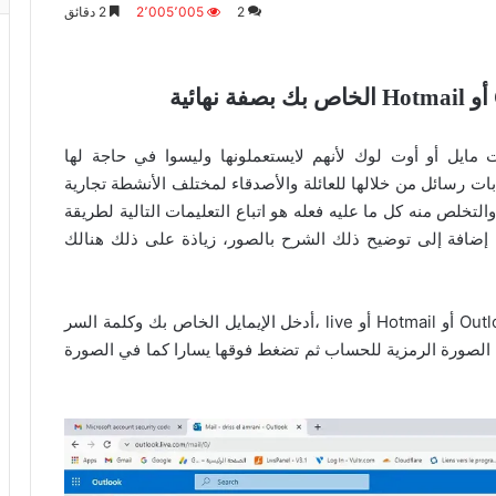
2
2٬005٬005
2 دقائق
ايل أو أوت لوك لأنهم لايستعملونها وليسوا في حاجة لها
ت رسائل من خلالها للعائلة والأصدقاء لمختلف الأنشطة تجارية
خلص منه كل ما عليه فعله هو اتباع التعليمات التالية لطريقة
Hotma، الشرح بالتفصيل إضافة إلى توضيح ذلك الشرح بالصور، زياذة على ذلك هنالك
، قم بفتح حسابك Outlook أو Hotmail أو live ،أدخل الإيمايل الخاص بك وكلمة السر
 الصورة الرمزية للحساب ثم تضغط فوقها يسارا كما في الصورة