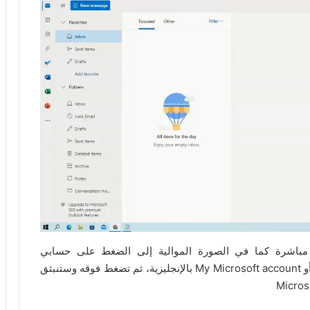
باشرة كما في الصورة الموالية إلى الضغط على حسابي
مايكرسوفت أو Mon Compte Microsoft بالفرنسية أو My Microsoft account بالإنجليزية، ثم تضغط فوقه وستنبثق