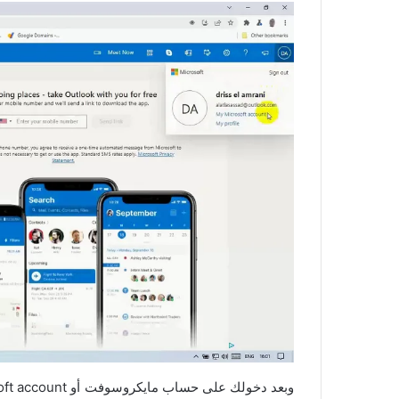
وبعد دخولك على حساب مايكروسوفت أو Microsoft account ستتوجه بشكل مباشر إلى الأعلى ثم