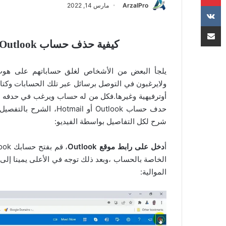
ArzalPro
مارس 14, 2022
مشاركة عبر البريد
كيفية حذف حساب Outlook أو Hotmail الخاص بك بصفة نهائية
يلجأ البعض من الأشخاص لغلق حساباتهم على هوت م
ولايرغبون في التوصل برسائل عبر تلك الحسابات وكتابا
أوترفيهية وغيرها.فكل من له حساب ويرغب في حدفه والت
حدف حساب Outlook أو il
شرح لكل التفاصيل بواسطة الفيديو:
أ
دخل على رابط موقع Outlook
الخاصة بالحساب ،وبعد ذلك توجه في الأعلى يمينا إلى
الموالية: