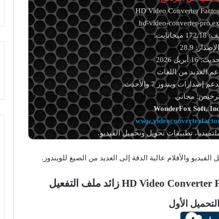
يجابايت.
لإصدار: 28.9
1 أبريل 2026
دعم العديد من اللغات
صدارات ويندوز 7 والأحدث.
ترخيص: مجاني
WonderFox Soft, In
www.videoconverterfacto
لتميديا، تطبيقات تحويل وتحميل الفيديو.
لتحميل الأول