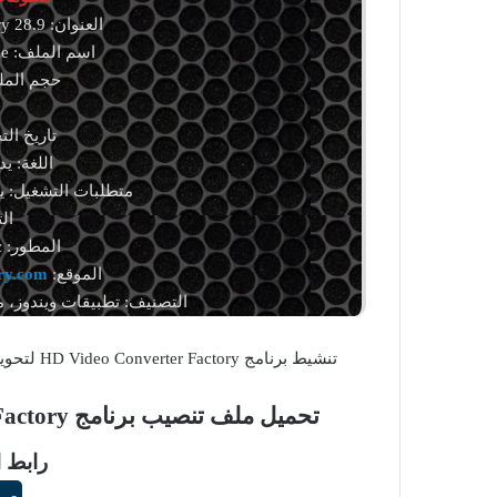
العنوان: HD Video Converter Factory 28.9
اسم الملف: hd-video-converter-pro.exe
حجم الملف: 172.18 م
ا
تاريخ التحديث: 6
اللغة: ي
متطلبات التشغيل: يدعم إ
ال
المطور:
c
الموقع:
ry.com
التصنيف: تطبيقات ويندوز، م
تنشيط برنامج HD Video Converter Factory لتحويل الفيديو والأفلام عالية الدقة إلى العديد من الصيغ للويندوز.
تحميل ملف تنصيب برنامج HD Video Converter Factory زائد ملف التفعيل
رابط ا