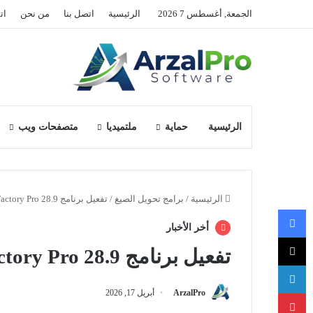
الجمعة, أغسطس 7 2026
الرئيسية
اتصل بنا
من نحن
ات
الرئيسية
حماية
ملتميديا
متصفحات ويب
الرئيسية
/
برامج تحويل الصيغ
/
تفعيل برنامج HD Video Converter Factory Pro 28.9
فيسبوك
أخر الأخبار
‫X
تفعيل برنامج HD Video Converter Factory Pro 28.9
لينكدإن
بينتيريست
ArzalPro
أبريل 17, 2026