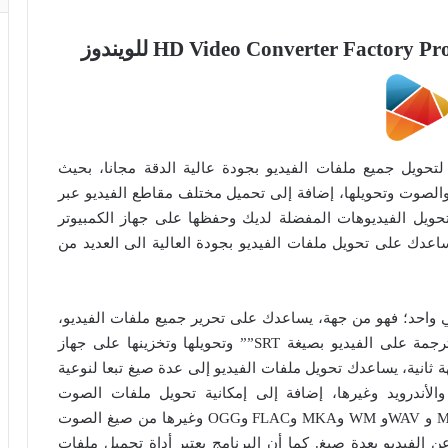
HD Video Con هو أداة رائعة لتحويل جميع ملفات الفيديو بجودة عالية الدقة مجانا، بحيث
الصوت وتحويلها، إضافة إلى تحميل مختلف مقاطع الفيديو عبر
تحويل الفيديوهات المفضلة لديك وحفظها على جهاز الكمبيوتر
اعدك على تحويل ملفات الفيديو بجودة العالية الى العديد من
HD Video Converter  أداة الكل في واحد؛ فهو من جهة، يساعدك على تحرير جميع ملفات الفيديو،
سواءً فيديوهات موسيقى أو أفلام، ويمكنك إدراج الترجمة على الفيديو بصيغة SRT”” وتحويلها وتخزينها على جهاز
ة ثانية، يساعدك تحويل ملفات الفيديو إلى عدة صيغ تبعا لنوعية
 والأندرويد وغيرها، إضافة إلى إمكانية تحويل ملفات الصوت
والموسيقى أيضا الى العديد من صيغ الصوت مثل: MP3 و WAVو WM وMKA وFLAC وOGG وغيرها من صيغ الصوت
لفيديو بعدة صيغ. كما أن البرنامج يعتبر أداة تحميل ملفات