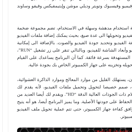
 وفيميو وفيسبوك وتويتر وديلي موشن وإيتيمفيكس وفيفو وساوند
HD Video Converter Facto على واجهة استخدام مدهشة وسهلة في الاستخدام، تضم مجموعة ضخمة
يديو وتحويلها الى عدة صيغ، بحيث يمكنك إضافة ملفات الفيديو
يغة الفيديو وتحديد جودة الفيديو والصوت. بالإضافة الى إمكانية
تحديد نوعية ترميز الفيديو والصوت وتحديد إطار الفيديو وأبعاد الشاشة للفيديو، وبالتالي تنقر على زر تشغيل “RUN”،
ة المستهدفة بسرعة فائقة. كما أن البرنامج يساعدك على القيام
يله وتخزينه على جهاز الكمبيوتر الخاص بك بجودة عالية.
HD Video Converter Fact بخفة الوزن، يستهلك القليل من موارد المعالج وموارد الذاكرة العشوائية،
ن اللغات وإصدارات ويندوز 7 والأحدث، صمم خصيصا لتحويل وتحميل ملفات الفيديو، لأنه يقدم لك
الحلول الناجعة والمجانية لتحويل مقاطع الفيديو والأفلام ذات الجوذات العالية الدقة “HD”. ويقدم لك أيضا العديد من
لحفاظ على جودتها الأصلية. وما يميز البرنامج أيضا، هو أنه يتيح
افق كفاءة جهاز الكمبيوتر، حتى تتم عملية تحويل ملف الفيديو
بيوتر.
تقنية عن البرنامج: