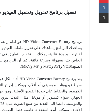
تفعيل برنامج تحويل وتحميل الفيديو HD Video Converter Factory Pro للويندوز
مشاركة عبر البريد
برنامج verter Factory
يساعدك البرنامج يساعدك على تحرير ملفات الفيديو و
الانترنت بجودة عالية، يمكنك استخدام التطبيق في 
الخاص بك، بسهولة وسرعة فائقة. كما أن البرنامج يس
الصيغ:(VOB وAVI وMPG وMP4 وMKV).
يعد برنامج Factory
الكمبيوتر والحفاظ على جودة الفيديو الأصلية، ومن جه
الجهاز، سواء كمبيوتر أو موبايل مثل: البلاك بيري
الأخرى. ويمكنك أيضا استخدام خاصية فصل الصوت عن ا