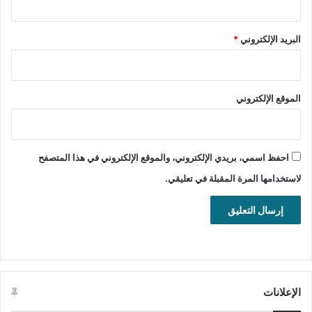
الترخيص: مجاني
المطور: Diego Uscanga
البريد الإلكتروني
*
الموقع:
www.atube.me
التصنيف: تطبيقات ويندوز، التحميل من
الانترنت، الصوت والفيديو.
الموقع الإلكتروني
تنزيل برنامج إتيوب كاتشر لتحميل ملفات الفيديو من الإنترنت مجانا.
احفظ اسمي، بريدي الإلكتروني، والموقع الإلكتروني في هذا المتصفح
لاستخدامها المرة المقبلة في تعليقي.
تحميل برنامج aTube Catcher للويندوز
64 بت
تحميل
32 بت
تحميل
الإعلانات