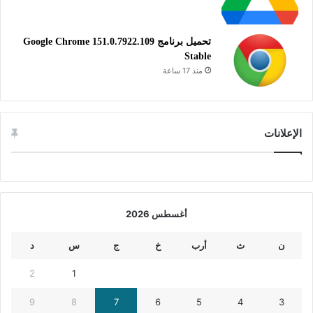
تحميل برنامج Google Chrome 151.0.7922.109
Stable
منذ 17 ساعة
الإعلانات
أغسطس 2026
ن
ث
أرب
خ
ج
س
د
2
1
9
8
7
6
5
4
3