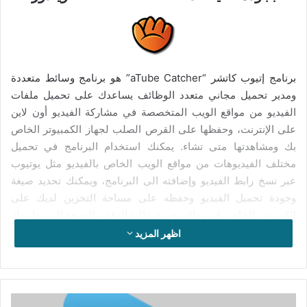
برنامج إتيوب كاتشر “aTube Catcher” هو برنامج وسائط متعددة
ومدير تحميل مجاني متعدد الوظائف يساعدك على تحميل ملفات
الفيديو من مواقع الويب المتخصصة في مشاركة الفيديو أون لاين
على الإنترنت، وحفظها على القرص الصلب لجهاز الكمبيوتر الخاص
بك ومشاهدتها متى تشاء. يمكنك استخدام البرنامج في تحميل
مختلف الفيديوهات من مواقع الويب الخاص بالفيديو مثل يوتيوب
عبر نسخ رابط الفيديو وإضافته الى البرنامج، ويمكنك تحديد صيغة
وجودة تحميل الفيديو وحفظه على مساحة التخزين لديك على
الكمبيوتر الخاص بك، وذلك بجودة عالية الدقة وبالصيغة التي تناسبك
من بين العديد من الصيغ التي يتيحها لك البرنامج.
اظهر المزيد
يساعدك برنامج إتيوب كاتشر على تسجل الفيديوهات لسطح
المكتب؛ فتستطيع تسجيل كل ما يدور على شاشة جهازك سواء
تصوير شروحات أو صفحات الويب، ويمكنك أيضا تسجيل الملفات
تفعيل