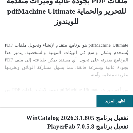
ملفات PDF بجودة عالية وميزات متقدمة
للتحرير والحماية pdfMachine Ultimate
للويندوز
pdfMachine Ultimate هو برنامج متقدم لإنشاء وتحويل ملفات PDF
يُستخدم بشكل واسع في البيئات المهنية والشخصية. يتميز هذا
البرنامج بقدرته على تحويل أي مستند يمكن طباعته إلى ملف PDF
بجودة عالية وبسرعة فائقة، مما يسهل مشاركة الوثائق وتخزينها
بطريقة منظمة وآمنة.
من أهم ميزات pdfMachine Ultimate دعمه لإنشاء ملفات PDF من
تطبيقات متعددة مثل Microsoft Word وExcel وOutlook، بالإضافة
اظهر المزيد
إلى إمكانية دمج عدة ملفات PDF في ملف واحد بسهولة. كما يوفر
البرنامج أدوات لتحرير النصوص والصور داخل ملفات PDF، مما
تفعيل برنامج WinCatalog 2026.3.1.805
يجعله خيارًا مثاليًا لمن يحتاجون إلى تعديل المستندات دون الحاجة
تفعيل برنامج PlayerFab 7.0.5.8
إلى العودة إلى الملفات الأصلية.