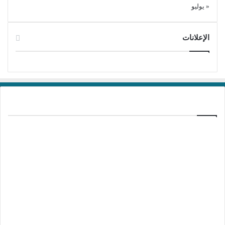
« يوليو
الإعلانات
برامج تحميل
منذ 21 ساعة
تفعيل برنامج Ant Download Manager Pro
2.17.7 Build 96580
منذ يومين
تفعيل برنامج Kotato All Video Downloader
Pro 10.5.1
منذ يومين