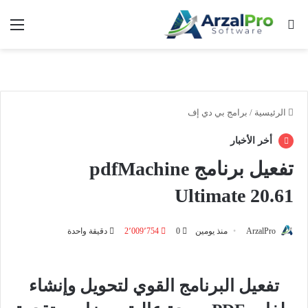
بحث عن
الق
الرئيسية
/
برامج بي دي إف
أخر الأخبار
تفعيل برنامج pdfMachine
Ultimate 20.61
ArzalPro
منذ يومين
0
2٬009٬754
دقيقة واحدة
تفعيل البرنامج القوي لتحويل وإنشاء