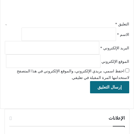
رابط التحميل الأول
تحميل
رابط التحميل الثاني
التعليق
*
تحميل
الاسم
*
pdfMachine Ultimate هو برنامج متقدم لإنشاء وتحويل ملفات PDF
البريد الإلكتروني
*
يتيح للمستخدمين تحويل مستنداتهم إلى صيغة PDF بسهولة وسرعة.
يتميز بواجهة مستخدم بسيطة وأدوات قوية تساعد في تحسين جودة
الموقع الإلكتروني
المستندات الرقمية، مع خيارات متعددة للتحكم في الأمان والتشفير
احفظ اسمي، بريدي الإلكتروني، والموقع الإلكتروني في هذا المتصفح
وحماية الملفات. كما يدعم دمج الصفحات والتعليقات التوضيحية،
لاستخدامها المرة المقبلة في تعليقي.
مما يجعله مناسبًا للاستخدام الشخصي والمهني على حد سواء.
بشكل عام، pdfMachine Ultimate يعد خيارًا موثوقًا وفعالًا لمن يبحث
عن حل شامل لإدارة ملفات PDF.
بي دي إف
تحرير بي دي إف
الإعلانات