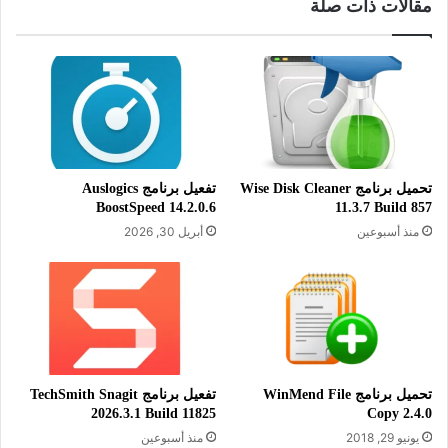
مقالات ذات صلة
تحميل برنامج Wise Disk Cleaner
تفعيل برنامج Auslogics
BoostSpeed 14.2.0.6
11.3.7 Build 857
منذ أسبوعين
أبريل 30, 2026
معلومات تقنية عن البرنامج:
العنوان: pdfFactory 9.31
اسم الملف: pdf931pro.exe
حجم الملف: 28.24 ميجابايت
تحميل برنامج WinMend File
تفعيل برنامج TechSmith Snagit
2026.3.1 Build 11825
Copy 2.4.0
الإصدار: 9.31
يونيو 29, 2018
منذ أسبوعين