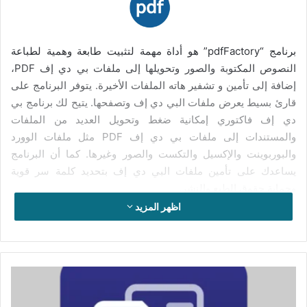
برنامج “pdfFactory” هو أداة مهمة لتثبيت طابعة وهمية لطباعة
النصوص المكتوبة والصور وتحويلها إلى ملفات بي دي إف PDF،
إضافة إلى تأمين و تشفير هاته الملفات الأخيرة. يتوفر البرنامج على
قارئ بسيط يعرض ملفات البي دي إف وتصفحها. يتيح لك برنامج بي
دي إف فاكتوري إمكانية ضغط وتحويل العديد من الملفات
والمستندات إلى ملفات بي دي إف PDF مثل ملفات الوورد
والبوربوينت والإكسيل والتكست والصور وغيرها. كما أن البرنامج
يساعدك على تأمين ملفات البي دي إف بتحديد كلمة سر قوية
وحماية حقوق الطبع والنشر.
اظهر المزيد
يتميز برنامج بي دي إف فاكتوري بخفة الوزن، وبسرعة وبساطة فتح
ملفات البي دي إف وعرضها والاستجابة المرنة والسهلة في طباعة
الصفحات، كما يتيح لك إمكانية تكبير أو تصغير حجم الصفحات.
ويساعدك كذلك على إرسال ملفات البي دي إف إلى أشخاص آخرين
تفعيل
برنامج
عبر الإنترنت. ويتميز برنامج بي دي إف فاكتوري بسهولة وبساطة
iTop