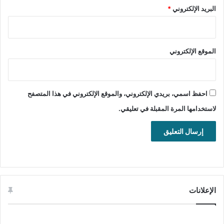
البريد الإلكتروني
*
الموقع الإلكتروني
احفظ اسمي، بريدي الإلكتروني، والموقع الإلكتروني في هذا المتصفح
لاستخدامها المرة المقبلة في تعليقي.
تنشيط برنامج pdfFactory Pro لإنشاء وتحويل الملفات الى صيغ بي
دي إف للويندوز.
الإعلانات
تحميل ملف تنصيب برنامج pdfFactory زائد ملف