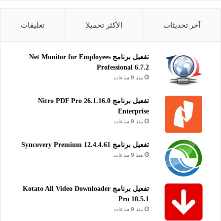
التفعيل
رابط التحميل الأول
آخر تحديثات
الأكثر تحميلا
تعليقات
تحميل
رابط التحميل الثاني
تفعيل برنامج Net Monitor for Employees
Professional 6.7.2
تحميل
منذ 9 ساعات
يساعدك برنامج “pdfFactory” بشكل فعال على تأمين وحماية عملية
تفعيل برنامج Nitro PDF Pro 26.1.16.0
تحويل الملفات النصية المختلفة إلى ملفات بصيغة بي دي إف عالية
Enterprise
الجودة، مع الحفاظ الكامل على حقوق الطبع والنشر الخاصة
منذ 9 ساعات
بالمحتوى. يضمن البرنامج عدم التلاعب أو التعديل غير المصرح به
في الملفات الناتجة، مما يحافظ على سلامة المحتوى وأصالته أثناء
تفعيل برنامج Syncovery Premium 12.4.4.61
منذ 9 ساعات
مشاركته أو نشره.
تفعيل برنامج Kotato All Video Downloader
تحرير بي دي إف
Pro 10.5.1
منذ 9 ساعات