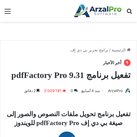
بحث عن
الق
الرئيسية
/
برامج تحرير بي دي إف
أخر الأخبار
تفعيل برنامج pdfFactory Pro 9.31
ArzalPro
منذ 4 أسابيع
0
2٬009٬181
2 دقائق
تفعيل برنامج تحويل ملفات النصوص والصور إلى
صيغة بي دي إف pdfFactory Pro للويندوز