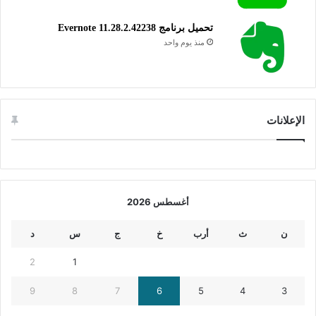
تحميل برنامج Evernote 11.28.2.42238
منذ يوم واحد
الإعلانات
أغسطس 2026
ن
ث
أرب
خ
ج
س
د
2
1
9
8
7
6
5
4
3