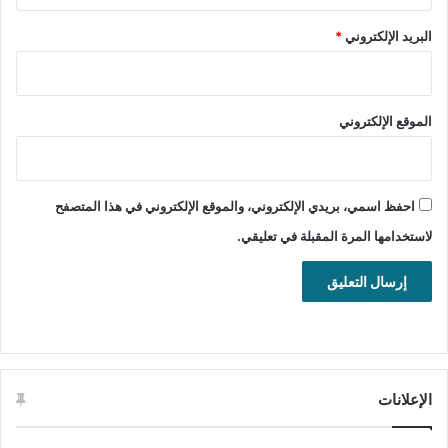
التصنيف: تطبيقات ويندوز، أدوات التحكم عن بعد، الإدارة عن بعد.
البريد الإلكتروني
*
تنزيل برنامج نوماشين للاتصال بأجهزة الكمبيوتر والتحكم فيها عن
بعد مجانا.
الموقع الإلكتروني
تحميل برنامج نوماشين “NoMachine
”
للويندوز:
64 بت:
تحميل
احفظ اسمي، بريدي الإلكتروني، والموقع الإلكتروني في هذا المتصفح
32 بت:
لاستخدامها المرة المقبلة في تعليقي.
تحميل
NoMachine for
Mac
NoMachine for Linux -i386, i686
NoMachine for
Linux RPM i686
NoMachine for
Linux DEB i386
NoMachine for
Linux TAR.GZ i686
الإعلانات
NoMachine for Linux -x86_64, amd64