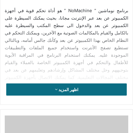
برنامج نوماشين ” NoMachine ” هو أداة تحكم قوية في أجهزة
الكمبيوتر عن بعد عبر الإنترنت مجانا، بحيث يمكنك السيطرة على
الكمبيوتر عن بعد والدخول الى سطح المكتب والسيطرة عليه
بالكامل والقيام بالمكالمات الصوتية مع الآخرين، ويمكنك التحكم في
النظام الخاص بهذا الكمبيوتر عن بعد وكأنك جالس أمامه، وبالتالي
تستطيع تصفح الأنترنت واستخدام جميع الملفات والتطبيقات
الموجودة عليه. يمكنك استخدام البرنامج في المراقبة الأبوية
للأطفال والتحكم في أجهزة الكمبيوتر الخاصة بالعملاء والقيام
بتوجيههم وحل مختلف المشاكل وإرشادهم وتعليمهم عن بعد في
مختلف المجالات التعليمية. كما يمكنك الاتصال بأجهزة الكمبيوتر
الخاصة بالأصدقاء والعائلة وتتبادل معهم الملفات والأفكار بكل
اظهر المزيد
سهولة.
يتوفر برنامج نوماشين على واجهة استخدام منظمة وبسيطة وسهلة
في الاستخدام، توفر لك جميع أدوات الاتصال السريع بأجهزة كمبيوتر
تحميل
أخرى باستخدام شبكة الانترنت والتحكم فيها عن بعد ومراقبتها
برنامج
وتسجيل كل الأنشطة التي تقع على سطح المكتب بواسط الفيديو
iMath