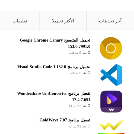
NoMachine for
Linux RPM x86_64
NoMachine for
Linux DEB amd64
NoMachine for
Linux TAR.GZ x86_64
آخر تحديثات
الأكثر تحميلا
تعليقات
NoMachine for
iOS
NoMachine for
Android
تحميل المتصفح Google Chrome Canary
يساعدك تحميل برنامج نوماشين على ربط الاتصال بأجهزة الكمبيوتر
153.0.7991.0
والتحكم فيها عن بعد عبر السيطرة على سطح المكتب، كما أن
منذ 9 ساعات
البرنامج يدعم التحكم في الأجهزة الأخرى التي تعمل بأنظمة الأندرويد
تحميل برنامج Visual Studio Code 1.132.0
والماك واللينيكس.
منذ 9 ساعات
الشبكة والإدارة
تفعيل برنامج Wondershare UniConverter
17.4.7.651
منذ 23 ساعة
تفعيل برنامج GoldWave 7.07
منذ 23 ساعة