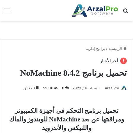
بحث عن
الق
الرئيسية
/
برامج إدارية
أخر الأخبار
تحميل برنامج NoMachine 8.4.2
ArzalPro
فبراير 16, 2023
0
5٬006
3 دقائق
تحميل برنامج التحكم في أجهزة الكمبيوتر
ومراقبتها عن بعد NoMachine للويندوز والماك
واللنيكس والأندرويد