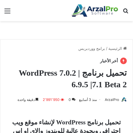
بحث عن
الق
الرئيسية
/
برامج ووردبريس
أخر الأخبار
تحميل برنامج WordPress 7.0.2 |
6.9.5 |7.1 Beta 2
ArzalPro
منذ 3 أسابيع
0
2٬991٬950
دقيقة واحدة
تحميل برنامج WordPress لإنشاء موقع ويب
احترافي وبجودة عالية للويندوز والاي او اس