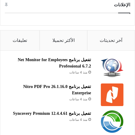
ووردبريس هو نظام إدارة محتوى مرن وشائع، يتميز بسهولة
الإعلانات
الاستخدام ودعم مجموعة واسعة من الإضافات والقوالب التي تتيح
تخصيص المواقع بشكل كامل. يُعتبر مثاليًا لإنشاء مواقع المدونات،
والمتاجر الإلكترونية، والمواقع التجارية، وغيرها. كما يتميز بمجتمع
دعم واسع وتحديثات منتظمة، مما يجعله خيارًا موثوقًا للمستخدمين
من جميع المستويات.
آخر تحديثات
الأكثر تحميلا
تعليقات
ووردبريس
تفعيل برنامج Net Monitor for Employees
Professional 6.7.2
منذ 4 ساعات
تفعيل برنامج Nitro PDF Pro 26.1.16.0
Enterprise
منذ 4 ساعات
تفعيل برنامج Syncovery Premium 12.4.4.61
منذ 4 ساعات