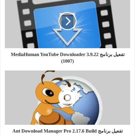
برنامج
الإضافات والقوالب أو المظاهر المجانية والمدفوعة المتاحة، يمكنك
MediaHuman
استخدامها عند رفع موقعك على هذة المنصة الرائعة والكبيرة، وذلك
YouTube
حتى تتمكن من تحويل موقعك إلى أي شيء يخطر ببالك في منتهى
Downloader
الروعة والجمال. وخير دليل على ذلك هو الشعبية الكبيرة التي
3.9.22
(1007)
يحظى بها؛ إذ يستخدمه أكثر من 25 مليون شخص لرفع مواقعهم من
مختلف المجالات, يوفر لك ووردبريس أحدث تقنيات التدوين مثل
“Trackback” و “Pingback”، الأمر الذي يجعلك تشعر عند
تفعيل برنامج MediaHuman YouTube Downloader 3.9.22
استخدامك لبرنامج ووردبريس بحصولك على الريادة في مجال
(1007)
التقنية.
تفعيل
برنامج
Ant
Download
Manager
Pro
2.17.6
Build
96447
تفعيل برنامج Ant Download Manager Pro 2.17.6 Build