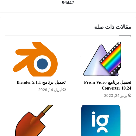
96447
تحميل برنامج WordPress Stable & Beta لإنشاء موقع ويب
احترافي وبجودة عالية
مقالات ذات صلة
معلومات تقنية عن البرنامج:
العنوان: WordPress 7.0.2
اسم الملف: wordpress-7.0.2.zip
تحميل برنامج Prism Video
تحميل برنامج Blender 5.1.1
حجم الملف: 29.97 ميجابايت
Converter 10.24
أبريل 14, 2026
الإصدار: 7.0.2
يونيو 24, 2023
تاريخ التحديث: 17 يوليو 2026
متطلبات التشغيل: يدعم جميع إصدارات
ويندوز
اللغة: يدعم العديد من اللغات