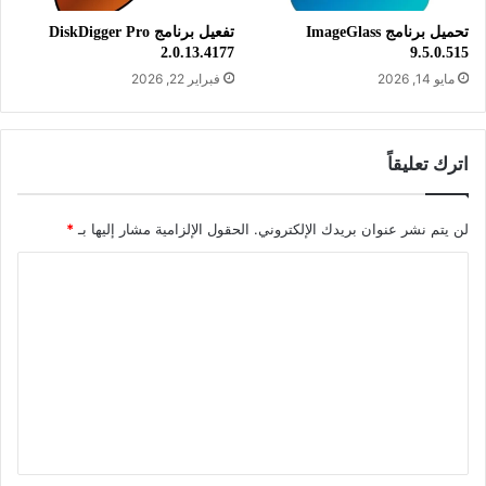
الترخيص: مجاني
تحميل برنامج ImageGlass
تفعيل برنامج DiskDigger Pro
2.0.13.4177
9.5.0.515
المطور:
وورد بريس
مايو 14, 2026
فبراير 22, 2026
الموقع:
wordpress.com
التصنيف: تطبيقات ويب، تطبيقات وورد
اترك تعليقاً
بريس.
لن يتم نشر عنوان بريدك الإلكتروني.
الحقول الإلزامية مشار إليها بـ
*
ا
ل
ت
ع
ل
ي
ق