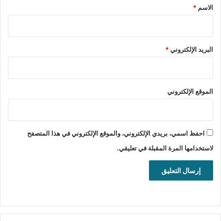
الجديد في الإصدار
*
الاسم
*
تنزيل برنامج ووردبريس “WordPress” لإنشاء مواقع ومدونات
احترافية بجودة عالية الدقة.
البريد الإلكتروني
*
تحميل برنامج WordPres للويندوز
WordPress 7.0.2
الموقع الإلكتروني
تحميل
WordPress 6.9.5
تحميل
احفظ اسمي، بريدي الإلكتروني، والموقع الإلكتروني في هذا المتصفح
لاستخدامها المرة المقبلة في تعليقي.
WordPress Beta
تحميل
WordPress for Android
WordPress for iOS