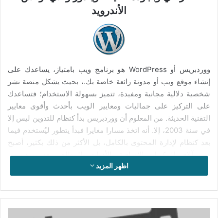
الأندرويد
ووردبريس أو WordPress هو برنامج ويب بامتياز، يساعدك على
إنشاء موقع ويب أو مدونة رائعة خاصة بك.، بحيث يشكل منصة نشر
شخصية دلالية مجانية ومفيدة، تتميز بسهولة الاستخدام؛ فتساعدك
على التركيز على جماليات ومعايير الويب بأحدث وأقوى معايير
التقنية الحديثة. من المعلوم أن ووردبريس بدأ كنظام للتدوين ليس إلا
في سنة 2003، إلا. أنه اتخذ مسارا مغايرا فبدأ يتطور ليُستخدم فيما
بعد كنظام لإدارة المحتوى بالكامل، بل الأكثر من ذلك بكثير، أصبح
يضم آلاف المكونات الإضافية والأدوات والمظاهر. يعد ووردبريس
اظهر المزيد
مشروعا مفتوح المصدر، بحيث يشتغل عليه مئات الأشخاص حول،
الأمر الذي جعله يتفوق على معظم المنصات التجارية الأخرى.
قام المئات من المتطوعين من شركة ووردبريس لإنشاء البرنامج
تفعيل
القاعدي لمنصة ووردبريس، بحيث يضم ووردبريس الآلاف من