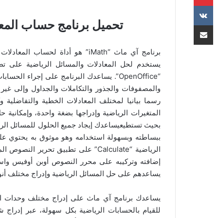
تحميل برنامج حساب المعادلات الري
مشاركة عبر البريد
برنامج آي ماث “iMath” هو أداة ل
“OpenOffice”. يساعدك البرنامج على إجراء 
والمصفوفات والجذور والتكاملات والجداول وإلى غير ذ
رسما بيانيا لمختلف المعادلات الخطية والتفاضلية 
المتغيرات الرياضية وإدراجها بضغة واحدة، وإمكانية ح
بحيث تستطيعيساعدك إيجاد جميع الحلول للمسائل الريا
ببساطته وبسهولة استخدامه وهو موثوق به يحتوي عل
إضافته وتركيبه على محرر النصوص أوبن أوفيس واست
يساعدهم على حل المسائل الرياضية وإدراج مختلف أنواع
يساعدك برنامج آي ماث على إدراج مختلف وحدات القيا
للقيام بالحسابات الرياضية بكل سهولة، عبر إدراج شكل