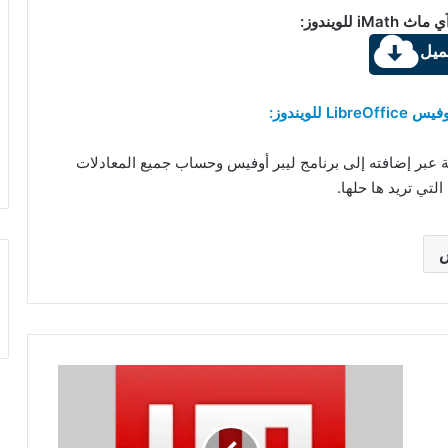
iM للويندوز:
ميل
L للويندوز:
 عبر إضافته إلى برنامج ليبر أوفيس وحساب جميع المعادلات
التي تريد ها حلها.
س
تحميل
برنامج
NoMachine
8.4.2