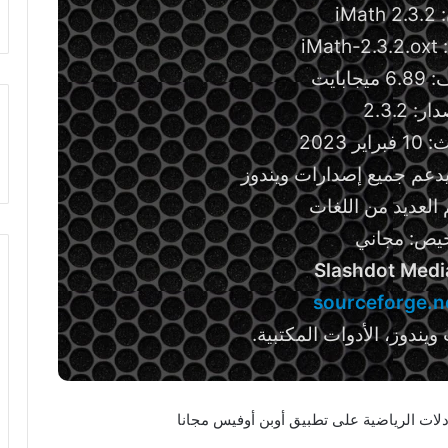
iMa
iM
ابايت
ر: 2.3.2
ر 2023
دعم جميع إصدارات ويندوز
 العديد من اللغات
خيص: مجاني
Slashdot Medi
sourceforge.n
يندوز، الأدوات المكتبية.
لات الرياضية على تطبيق أوبن أوفيس مجانا