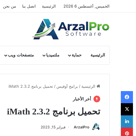
الخميس, أغسطس 6 2026
الرئيسية
اتصل بنا
من نحن
الرئيسية
حماية
ملتميديا
متصفحات ويب
الرئيسية
/
برامج أوفيس
/
تحميل برنامج iMath 2.3.2
فيسبوك
أخر الأخبار
‫X
تحميل برنامج iMath 2.3.2
لينكدإن
ArzalPro
فبراير 15, 2023
بينتيريست