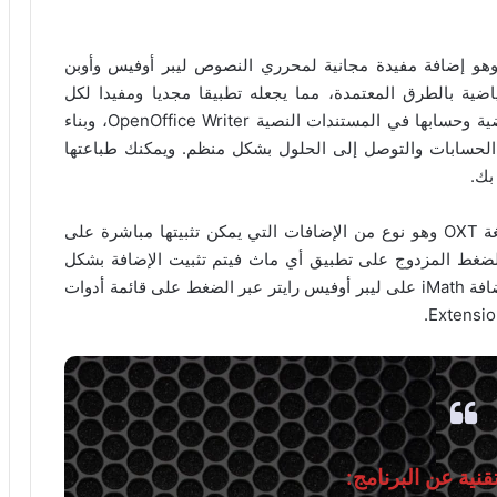
فتوح المصدر، وهو إضافة مفيدة مجانية لمحرري النصوص ليبر أوفيس وأوبن
ضية بالطرق المعتمدة، مما يجعله تطبيقا مجديا ومفيدا لكل
الاشخاص الذين هم في حاجة لإدراج المعادلات الرياضية وحسابها في المستندات النصية OpenOffice Writer، وبناء
 الحسابات والتوصل إلى الحلول بشكل منظم. ويمكنك طباعتها
بك.
يعتبر برنامج آي ماث عبارة عن إضافة أو ملحقة بصيغة OXT وهو نوع من الإضافات التي يمكن تثبيتها مباشرة على
لضغط المزدوج على تطبيق أي ماث فيتم تثبيت الإضافة بشكل
سريع على تطبيق ليبر أوفيس رايتر، ويمكنك إدارة الإضافة iMath على ليبر أوفيس رايتر عبر الضغط على قائمة أدوات
نية عن البرنامج: