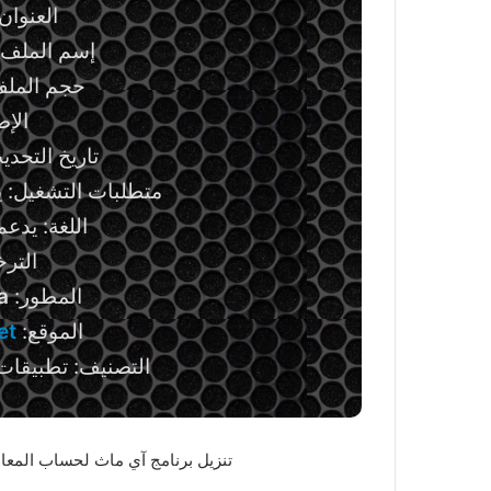
العنوان: th 2.3.2
إسم الملف: ath-2.3.2.oxt
حجم الملف: 6.89 ميج
الإصدا
تاريخ التحديث: 10 فبراي
متطلبات التشغيل: ي
اللغة: يدعم
التر
المطور:
a
الموقع:
et
التصنيف: تطبيقات و
تنزيل برنامج آي ماث لحساب المعاد