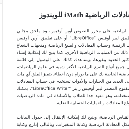
اضية iMath للويندوز
حساب المعادلات الرياضية على محرر النصوص أوبن أوفيس، وه ملحق مجاني
يستخدم لحل المعادلات والمسائل الرياضية على تطبيق ليبر أوفيس “LibreOffice” أو على تطبيق أوبن أوفيس
الحسابات الرقمية وحساب المعادلات والصيغ الرياضية ومتجهات الشعاع
لك من العمليات الرياضية الأخرى. كما يتيح لك إمكانية إنشاء
وكثير الحدود وغيرها، ويساعدك كذلك على الوصول إلى قائمة
ل جميع أنواع الصيغ الرياضية الأكثر شبية في علوم الرياضيات،
ضية الخاصة بك على ما يورام دون أخطاء. يتميز الملق آي ماث
ى العديد من الخيارات والأدوات تستخدم في حساب المعادلات
الرياضية “Calculate” على تطبيق تحرير النصوص المفتوح المصدر ليبر أوفيس رايتر “LibreOffice Writer”، يمكنك
خدامه، وهو مفيد جدا للطلاب والأساتذة في مادة الرياضيات
 المعادلات والعمليات الحسابية الفعلية.
س الرياضية، ويتيح لك إمكانية الإنتقال إلى جدول البيانات
 المعادلة الرياضية وكتابة المتغيرات، وبالتالي إدارج وكتابة