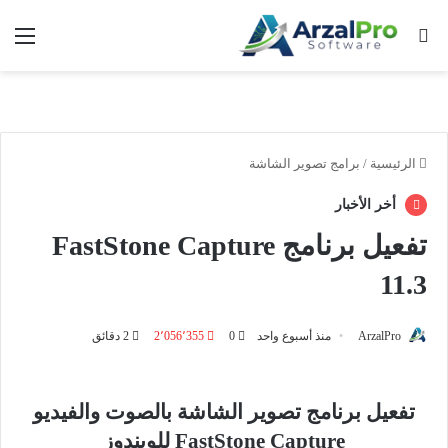
بحث عن
الق
الرئيسية
/
برامج تصوير الشاشة
أخر الأخبار
تفعيل برنامج FastStone Capture
11.3
ArzalPro
منذ أسبوع واحد
0
2٬056٬355
2 دقائق
تفعيل برنامج تصوير الشاشة بالصوت والفيديو
FastStone Capture للويندوز