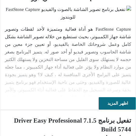
FastStone Capture هو أداة فعالية ومتميزة لأخد لقطات وتصوير
شاشة جهاز الكمبيوتر، بحيث تستطيع من خلاله تصوير الشاشة بشكل
كامل وعمل شروحاتك الخاصة بالفيديو، أو تعيين جزء معين من
شاشة الحاسوب وتصوير فيديو أو أخد صور له. يتميز البرنامج بصغر
حجمه لا يستهلك سوى القليل من مساحة التخزين ولا يستهلك الكثير
من موارد النظام ولا يؤثر على فعالية أداء جهاز الكمبيوتر ، مما جعله
يتميز على البرامج الأخرى المنافسة له ، كيف لا؟ وهو يتميز بجودة
عالية للصورة والفيديو، وحتى من ناحية الإستخدام فهو برنامج يتميز
بخفة وسرعة التسجيل مع الحفاظ على فعالية أداء الكمبيوتر، والأمر
هنا يختلف عن باقي البرامج الأخرى التي تستخدم في نفس الحقل
اظهر المزيد
الذي يعمل فيه هذا البرنامج ؛ ففي تلك البرامج الأخرى قد تواجه بعض
المشاكل خاصة مع الأجهزة الضعيفة عند تصوير و إنشاء الشروحات
تفعيل برنامج Driver Easy Professional 7.1.5
بالفيديو مثل بطؤ الحاسوب أو تشنجه في بعض الأحيان.
Build 5744
يتوفر برنامج FastStone Capture على العديد من الوظائف والأدوات