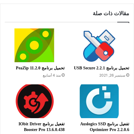
مقالات ذات صلة
معلومات تقنية عن المتصفح:
العنوان: Opera 121.0.5600.3 Beta
اسم الملف:
تحميل برنامج USB Secure 2.2.1
تحميل برنامج PeaZip 11.2.0
Opera_beta_121.0.5600.3_Setup.ex
سبتمبر 26, 2021
منذ 4 أسابيع
e
حجم الملف: 121.68 ميجابايت 64 بت،
و109.17 ميجابايت 32 بت.
الإصدار: 121.0.5600.3
تاريخ التحديث: 25 يوليو 2025
تفعيل برنامج Auslogics SSD
تفعيل برنامج IObit Driver
الترخيص: مجانى
Booster Pro 13.6.0.438
Optimizer Pro 2.2.0.6