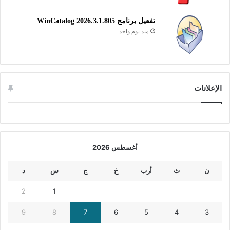
تفعيل برنامج WinCatalog 2026.3.1.805
منذ يوم واحد
الإعلانات
أغسطس 2026
ن
ث
أرب
خ
ج
س
د
2
1
9
8
7
6
5
4
3