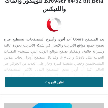
Browser 64/32 bit Beta للويندوز والماك
واللنيكس
يعد المتصفح Opera أحد أقوى وأسرع المتصفحات، تستطيع عبره
تصفح جميع مواقع الإنترنت والإبحار في شبكة الأنترنت بجودة عالية
وبسرعة فائقة، ويمكنك تصفح مواقع الويب التي تستخدم التقنيات
الحديثة مثل Css3 و HML5. وقد نال متصفح أوبرا إعجاب ملايين
المستخدمين وحضي بشعبية كبيرة وحاز على العديد من الجوائز عبر
العالم. كما أن أوبرا تقدم المتصفح البديل للأكبر المتصفحات
الموجودة في السوق : إنترنت إكسبلورر وفايرفوكس أو حتى كروم.
ويستخدم متصفح أوبرا الآن محرك التقديم المستخدم في كروميوم.
اظهر المزيد
يتوفر متصفح أوبرا أيضا على وظيفة الاتصال السريع التي تتيح تجميع
الصفحات الأكثر زيارة والعثور عليها مباشرة عند فتح كل صفحة
جديدة . ويضيف هذا المتصفح الشهير وضع “كل التصاميم” التي تسرع
تحميل الصفحات على اتصالات صغيرة من خلال خوادم الوكيل التي
تحميل