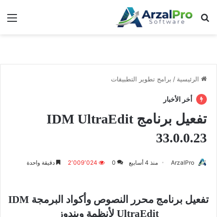
بحث عن
الق
الرئيسية
/
برامج تطوير التطبيقات
أخر الأخبار
تفعيل برنامج IDM UltraEdit
33.0.0.23
ArzalPro
منذ 4 أسابيع
0
2٬009٬024
دقيقة واحدة
تفعيل برنامج محرر النصوص وأكواد البرمجة IDM
UltraEdit لأنظمة ويندوز