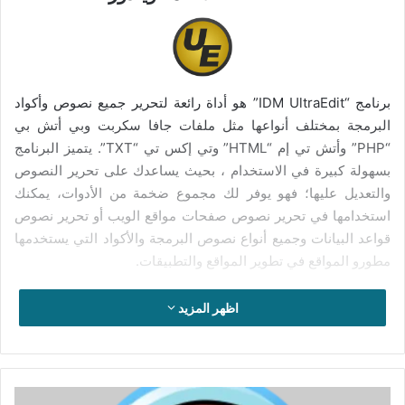
برنامج “IDM UltraEdit” هو أداة رائعة لتحرير جميع نصوص وأكواد
البرمجة بمختلف أنواعها مثل ملفات جافا سكربت وبي أتش بي
“PHP” وأتش تي إم “HTML” وتي إكس تي “TXT”. يتميز البرنامج
بسهولة كبيرة في الاستخدام ، بحيث يساعدك على تحرير النصوص
والتعديل عليها؛ فهو يوفر لك مجموع ضخمة من الأدوات، يمكنك
استخدامها في تحرير نصوص صفحات مواقع الويب أو تحرير نصوص
قواعد البيانات وجميع أنواع نصوص البرمجة والأكواد التي يستخدمها
مطورو المواقع في تطوير المواقع والتطبيقات.
يتوفر برنامج “IDM UltraEdit” على واجهة استخدام بسيطة وسهلة
اظهر المزيد
في الاستخدام، تستطيع من خلالها القيام بتنظيم ترقيم عدد أسطر
البرمجة وتلوين الأكواد البرمجية المعروفة والمميزة. كما أن البرنامج
يساعدك على تحرير الملفات النصية الكبيرة الحجم بدون التأثير على
موارد جهاز الكمبيوتر الخاص بك.
تفعيل