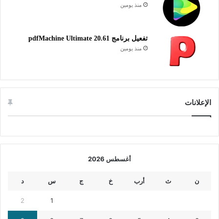
منذ يومين
تفعيل برنامج pdfMachine Ultimate 20.61
منذ يومين
الإعلانات
أغسطس 2026
ن
ث
أرب
خ
ج
س
د
2
1