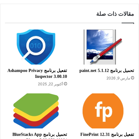
مقالات ذات صلة
معلومات تقنية عن البرنامج:
العنوان: IDM UltraEdit 33.0.0.23
اسم الملف: ue_allinone.exe
تحميل برنامج paint.net 5.1.12
تفعيل برنامج Ashampoo Privacy
حجم الملف: 438.65 ميجابايت
Inspector 3.00.10
مارس 9, 2026
الإصدار: 33.0.0.23
أكتوبر 22, 2025
تاريخ التحديث: 9 يوليو 2026
اللغة: يدعم العديد من اللغات
متطلبات التشغيل: يدعم جميع إصدارات
ويندوز
الترخيص: مجاني
تفعيل برنامج FinePrint 12.31
تحميل برنامج BlueStacks App