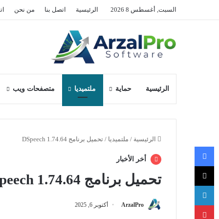
السبت, أغسطس 8 2026
الرئيسية
اتصل بنا
من نحن
ات
الرئيسية
حماية
ملتميديا
متصفحات ويب
الرئيسية
/
ملتميديا
/
تحميل برنامج DSpeech 1.74.64
فيسبوك
أخر الأخبار
‫X
تحميل برنامج DSpeech 1.74.64
لينكدإن
بينتيريست
ArzalPro
أكتوبر 6, 2025