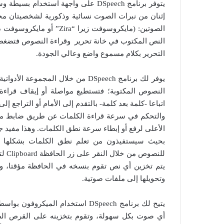
يتوفر برنامج DSpeech على واجهة است
إثنان من نبرات الصوت نسائية وذكورية لشخصيتان مختل
النص المكتوب في خانة تحرير وقراءة النصوص فتضغط ع
التحرير بكلام مسموع واضع وعالي الجودة.
يوفر لك برنامج DSpeech من خلال الم
النصوص المكتوبة؛ فتستطيع مواصلة أو إيقاف قراءة ا
اتباعا -كلمة بعد كلمة- بالتقدم إلى الأمام أو التراجع
والتحكم في سرعة قراءة الكلمات عن طريق ضابط متا
الأعلى لرفع أو إبطاء سرعة نطق الكلمات. وهذا مفيد ج
بحيث سيستفيذون من تعلم نطق الكلمات بشكلها الص
للنص
يتم تخزين أي نص تقوم بنسخه في الحافظة مؤقتا، 
وتحويلها إلى ملفات صوتية.
يتيح لك برنامج DSpeech استخدام 