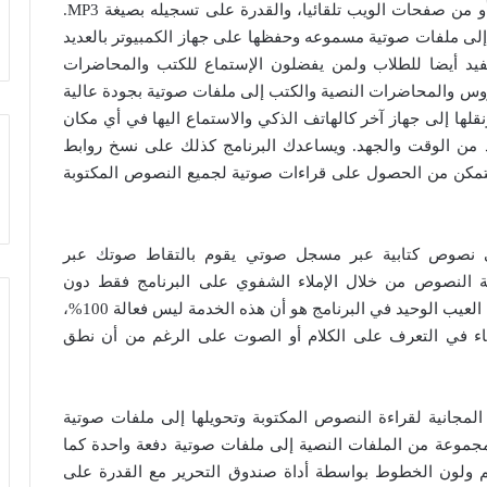
خاصية ASR للتعرف عن الكلام الصادر من الكمبيوتر أو من صفحات الويب تلقائيا، والقدرة على تسجيله بصيغة MP3.
 إلى ملفات صوتية مسموعه وحفظها على جهاز الكمبيوتر بالعديد
O وAAC وغيرها. وهذا مفيد أيضا للطلاب ولمن يفضلون الإستماع للكتب والمحاضرات
دروس والمحاضرات النصية والكتب إلى ملفات صوتية بجودة عالية
نقلها إلى جهاز آخر كالهاتف الذكي والاستماع اليها في أي مكان
د من الوقت والجهد. ويساعدك البرنامج كذلك على نسخ روابط
 تتمكن من الحصول على قراءات صوتية لجميع النصوص المكتوبة
حويل الأصوات إلى نصوص كتابية عبر مسجل صوتي يقوم بالتقاط صوتك عبر
ة النصوص من خلال الإملاء الشفوي على البرنامج فقط دون
استخدام لوحة مفاتيح جهاز الكمبيوتر الخاص بك، إلا أن العيب الوحيد في البرنامج هو أن هذه الخدمة ليس فعالة 100%،
طاء في التعرف على الكلام أو الصوت على الرغم من أن نطق
ت التعليمية المجانية لقراءة النصوص المكتوبة وتحويلها إلى ملفات صوتية
جموعة من الملفات النصية إلى ملفات صوتية دفعة واحدة كما
م ولون الخطوط بواسطة أداة صندوق التحرير مع القدرة على