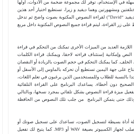
خدام بسيطة وسهلة في الإستخدام، توفر لك مجموعة ضخمة من الأدوات، أولها
فتين ومشهورتين وهما ديفيد و زيرا، تستطيع اختيار أحد هذين
الصوتين: (مايكروسوفت زيرا “Zira” أو مايكروسوفت ديفيد “David”) لقراءة النصوص المكتوبة بصوت واضح ثم تدخل
لى زر القراءة، ليتم قراءة جميع النصوص المكتوبة داخل مربع
جموعة الأدواتية اللازمة العديد من الميزات الأخرى تمكنك من التحكم في قراءة
لنص وإمكانية إستئناف قراءته لاحقا، ويمكنك قراءة الكلمات
 إلى الخلف. كما يمكنك التحكم في حجم الصوت بالزيادة أو النقصان
ح على جهة اليمين تستطيع أن تحركه بالماوس إلى الأسفل أو
دا بالنسبة للطلاب وللمستخدمين الذين يرغبون في تعلم اللغات،
حيح دون أخطاء. يساعدك البرنامج على القراءة التلقائية
وص من خلال النقر على زر الحافظة Clipboard لتفعيل ميزة قراءة النصوص بشكل تلقائي بمجرد نسخها، وبالتالي
وذلك حتى يتمكن البرنامج من جلب تلك النصوص من الحافظة
الميكروفون بواسطة أداة بسيطة لتسجيل الصوت، تساعدك على تسجيل صوتك أو
أي صوت بكل سهولة، وتقوم بتخزينه على القرص الصلب لجهاز الكمبيوتر بصيغة WAV أو MP3. كما يتيح لك تفعيل