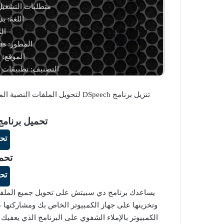
متطلبات التشغيل
اللغة: ي
ال
المطور:
as
الموقع:
g
التصنيف: تطبيقات و
تنزيل برنامج DSpeech لتحويل الملفات النصية المكتوبة إلى ملفات صوتية مسموعة بجودة عالية الدقة مجانا.
تحميل برنامج DSpeech للويند
تح
تحم
تح
يساعدك برنامج دي سبيتش على تحويل جميع الملفات 
وتخزينها على جهاز الكمبيوتر الخاص بك ومشاركتها عب
الكمبيوتر بالإملاء الشفوي على البرنامج الذي يعفيك