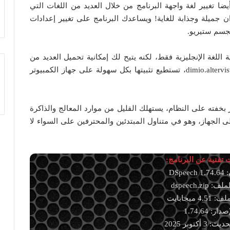
ضا تغيير لغة واجهة البرنامج من خلال العديد من اللغات التي
ان جميلة وجذابة للغاية! ويساعدك البرنامج على تغيير إعدادات
جسم ستيريو.
اداته الإفتراضية اللغة الإنجليزية فقط، لكنه يتيح لك إمكانية تحميل العديد من
اللغات العالمية الأخرى من خلال الربط التالي: dimio.altervista.org، تستطيع تثبيتها بكل سهولة على جهاز الكمبيوتر
يندوز، ويتميز بخفته على النظام، يستهلك القليل من موارد المعالج والذاكرة
 الجهاز، وهو في متناول المبتدئين والمحترفين على السواء لا
تقنية عن البرنامج:
DSpee
dspeech.zip
4 ميجابايت
دار: 1.74.64
3 أكتوبر 2025