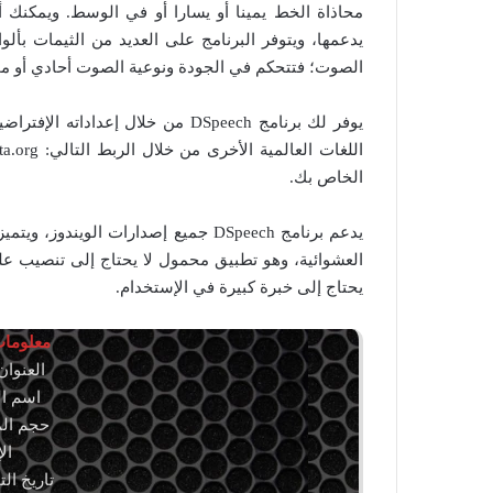
محاذاة الخط يمينا أو يسارا أو في الوسط. ويمكنك أي
يدعمها، ويتوفر البرنامج على العديد من الثيمات بألو
الصوت؛ فتتحكم في الجودة ونوعية الصوت أحادي أو م
يوفر لك برنامج DSpeech من خلال إعد
الخاص بك.
يدعم برنامج DSpeech جميع إصدارات الو
العشوائية، وهو تطبيق محمول لا يحتاج إلى تنصيب على
يحتاج إلى خبرة كبيرة في الإستخدام.
معلومات 
العنوان: ch 1.74.64
اسم الملف: 
حجم الملف: .51
الإص
تاريخ التحديث: 