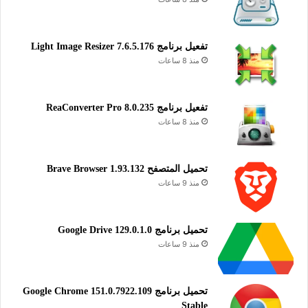
المؤقت، التسريع، وتعديل الصوت، بالإضافة إلى تكبير الشاشة وتغيير
نسبة الأبعاد. يتيح ضبط إعدادات البرنامج مثل تفعيل وضع ملء
الشاشة تلقائياً وتثبيت المشغل على سطح المكتب أو في علبة
تفعيل برنامج Light Image Resizer 7.6.5.176
النظام. يشمل البرنامج تطبيقات لتحويل الفيديو والصوت إلى صيغ
منذ 8 ساعات
أخرى، ومحرر فيديو لتعديل وإنشاء مقاطع بسهولة. يتميز بخفة حجمه
واستهلاك معتدل للموارد، مما يجعله خياراً مثالياً لمستخدمي
الكمبيوتر الباحثين عن حل شامل ومجاني للوسائط المتعددة.
تفعيل برنامج ReaConverter Pro 8.0.235
منذ 8 ساعات
تسجيل الصوت والفيديو
ملتميديا
تحميل المتصفح Brave Browser 1.93.132
منذ 9 ساعات
تحميل برنامج Google Drive 129.0.1.0
منذ 9 ساعات
تحميل برنامج Google Chrome 151.0.7922.109
Stable