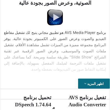
الصوتية، وعرض الصور بجودة عالية
برنامج AVS Media Player هو تطبيق مجاني يتيح لك تشغيل مقاطع
الفيديو والصوت وعرض الصور على الكمبيوتر بجودة عالية. يوفر
البرنامج مجموعة مميزة من الميزات تشمل مشاهدة الأفلام، تشغيل
ملفات الصوت والموسيقى، وعرض الصور الرقمية عبر تقنية
الشرائح “Slide Show” بطريقة سلسة ومريحة. كما يساعدك على
تشغيل ملفات الترجمة لفيلمك المفضل بسهولة، بالإضافة إلى
إمكانية التقاط صور من الفيديوهات بضغطة واحدة.
يتميز برنامج AVS Media Player بواجهة مستخدم بسيطة وسهلة
اظهر المزيد
الاستخدام، مما يجعله خيارًا مثاليًا لتشغيل جميع صيغ الفيديو
والصوت الشائعة مثل MP4 وMKV وAVI وMP3 وMPG وM4V
تفعيل
تحميل
تفعيل برنامج AVS
تحميل برنامج
وغيرها. يدعم البرنامج أيضًا تشغيل جميع صيغ الترجمة، بما في ذلك
برنامج
برنامج
DSpeech 1.74.64
Audio Converter
صيغة SRT، مع إمكانية تخصيص إعدادات الترجمة على الشاشة مثل
DSpeech
AVS
م