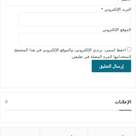
الإصدار: 6.1.3.4
تاريخ التحديث: 3 أكتوبر 2025
البريد الإلكتروني
*
اللغة: يدعم العديد من اللغات.
متطلبات التشغيل: يدعم جميع إصدارات ويندوز.
الموقع الإلكتروني
الترخيص: FREEMIUM
المطور:
Online Media Technologies Ltd
الموقع:
www.avs4you.com
احفظ اسمي، بريدي الإلكتروني، والموقع الإلكتروني في هذا المتصفح
التصنيف: تطبيقات ويندوز، ملتميديا، تطبيقات تشغيل الصوت
لاستخدامها المرة المقبلة في تعليقي.
والفيديو، تطبيقات عرص الصور.
الإعلانات