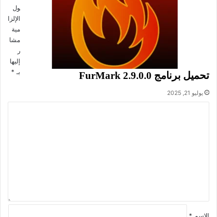
ول
الإلزا
مية
مشا
ر
إليها
بـ
*
تحميل برنامج FurMark 2.9.0.0
يوليو 21, 2025
ا
ل
تحميل برنامج مشاهدة مقاطع الفيديو والأفلام وتشغيل الملفات
ت
الصوتية وعرض الصور AVS Media Player للويندوز مجانا.
ع
ل
ي
معلومات تقنية عن البرنامج:
ق
العنوان: AVS Media Player 6.1.3.4
*
اسم الملف: AVSMediaPlayer.exe
حجم الملف: 151.52 ميجابايت.
الاسم
*