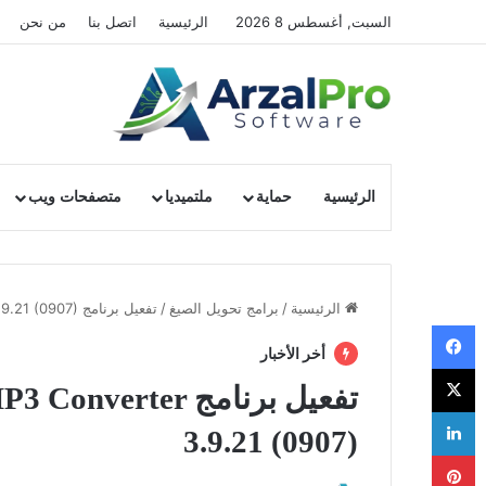
السبت, أغسطس 8 2026
الرئيسية
اتصل بنا
من نحن
الرئيسية
حماية
ملتميديا
متصفحات ويب
الرئيسية
/
برامج تحويل الصيغ
/
تفعيل برنامج MediaHuman YouTube to MP3 Converter 3.9.21 (0907)
فيسبوك
أخر الأخبار
‫X
تفعيل برنامج ter
لينكدإن
3.9.21 (0907)
بينتيريست