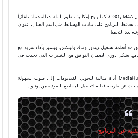
يدعم البرنامج العديد من صيغ الصوت بجانب MP3، مثل M4A وOGG، كما يتيح إمكانية تنظيم الملفات المحملة تلقائياً
، يحافظ البرنامج على بيانات الوسائط مثل اسم الفنان، عنوان
ية بعد التحميل.
MediaHuman YouTube to MP3  متوافق مع أنظمة تشغيل ويندوز وماك ولينكس، ويتميز بأداء سريع مع
نامج بشكل دوري لضمان التوافق مع التغييرات التي تحدث في
باختصار، يعد MediaHuman YouTube to MP3 Converter أداة مثالية لتحويل الفيديوهات إلى صوت بسهولة
 يبحث عن طريقة فعالة لتحميل المقاطع الصوتية من يوتيوب.
نية عن البرنامج: