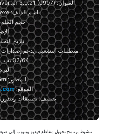
العنوان: MediaHuman YouTube to MP3 Converter 3.9.21 (0907)
اسم الملف: YouTubeToMP3-x64.exe
حجم الملف: 80.27 ميجابا
الإصدار
تاريخ التحديث: 9 يول
32/64 بت، ويندوز 7 32/64 بت.
الترخي
المطور:
om
الموقع:
n.com
تصنيف: تطبيقات ويندوز، 