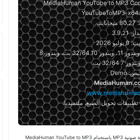
يت.
: 3.9.21
يو 2026
متطلبات التشغيل: يدعم إصدارات ويندوز 11، ويندوز 10 32/64 بت، ويندوز 8
ص: Demo
MediaHuman.c
www.mediahuma
تطبيقات تحويل الصيغ، ملتميديا.
تنشيط برنامج تحويل مقاطع فيديو يوتيوب إلى صيغة صوتية MP3 باستخدام MediaHuman YouTube to MP3