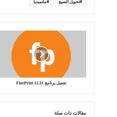
تحويل الصيغ
ملتميديا
تفعيل
برنامج
FinePrint
12.31
تفعيل برنامج FinePrint 12.31
مقالات ذات صلة