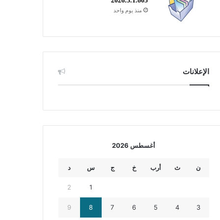
2026.3.1.805
منذ يوم واحد
الإعلانات
أغسطس 2026
ن
ث
أرب
خ
ج
س
د
2
1
9
8
7
6
5
4
3