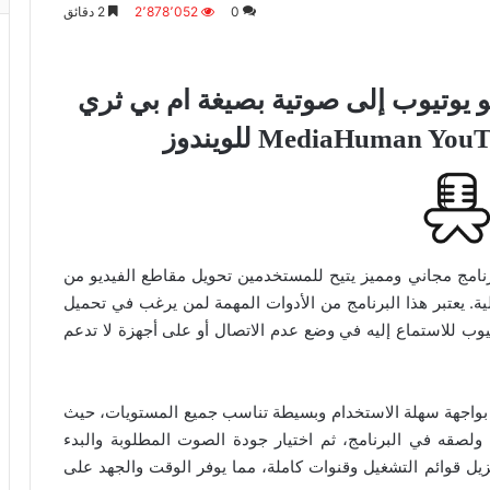
0
2٬878٬052
2 دقائق
و يوتيوب إلى صوتية بصيغة ام بي ثري
MediaHuman  للويندوز
MediaHuman YouTube to MP3 C هو برنامج مجاني ومميز يتيح للمستخدمين تحويل مقاطع الفيديو من
 ملفات صوتية بصيغ MP3 بجودة عالية. يعتبر هذا البرنامج من الأدوات المهمة لمن يرغب في تحميل
ب للاستماع إليه في وضع عدم الاتصال أو على أجهزة لا تدعم
تميز MediaHuman YouTube to MP3 Converter بواجهة سهلة الاستخدام وبسيطة تناسب جميع المستويات، حيث
لصقه في البرنامج، ثم اختيار جودة الصوت المطلوبة والبدء
نزيل قوائم التشغيل وقنوات كاملة، مما يوفر الوقت والجهد على