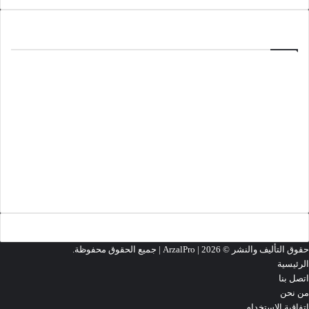
ألعاب
منذ 4 أسابيع
تحميل لعبة Minecraft 1.26.33.1
مارس 18, 2026
تحميل لعبة Cyberpunk 2077
مارس 13, 2026
تحميل لعبة Grand Theft Auto 2 (GTA2)
تحميل المزيد
حقوق التأليف والنشر ©
2026 | جميع الحقوق محفوظة.
ArzalPro |
الرئيسية
اتصل بنا
من نحن
اتفاقية الاستخدام