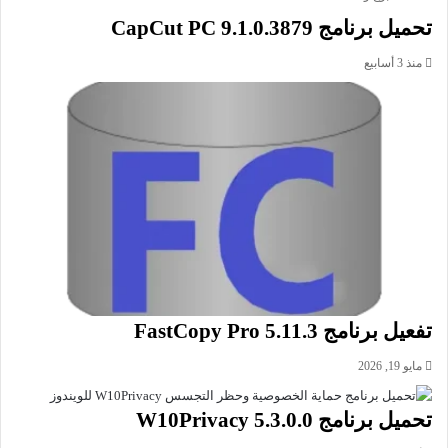
الإصدار: 14.0.33.15
تحميل برنامج CapCut PC 9.1.0.3879
تاريخ التحديث: 3 أغسطس 2026
منذ 3 أسابيع
اللغة: يدعم العديد من اللغات
متطلبات التشغيل: يدعم إصدارات Windows 11 Windows 10
32/64 bit Windows 8 32/64 bit Windows 7 32/64 bit Windows
Vista 32/64 bit.
الترخيص: DEMO
المطور:
Wondershare Software
الموقع:
recoverit.wondershare.com
التصنيف: تطبيقات ويندوز، استعادة الملفات المحذوفة، تطبيقات
النظام.
تنشيط برنامج Wondershare Recoverit لاستعادة الملفات المحذوفة
تفعيل برنامج FastCopy Pro 5.11.3
والبيانات المفقودة بسرعة وسهولة واحترافية فائقة على نظام
مايو 19, 2026
ويندوز.
تحميل برنامج W10Privacy 5.3.0.0
تحميل ملف تنصيب برنامج Wondershare