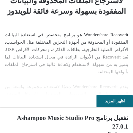
لاسترجاع الملفات المحذوفة والبيانات
المفقودة بسهولة وسرعة فائقة للويندوز
Wondershare Recoverit هو برنامج متخصص في استعادة البيانات
المفقودة أو المحذوفة من أجهزة التخزين المختلفة مثل الحواسيب،
الأقراص الصلبة الخارجية، بطاقات الذاكرة، ومحركات الأقراص USB.
يُعد Recoverit من الأدوات الرائدة في مجال استعادة البيانات لما
يتميز به من سهولة الاستخدام وكفاءة عالية في استرجاع الملفات
بأنواعها المختلفة.
يقدم Wondershare Recoverit دعمًا لاستعادة مجموعة واسعة من
الملفات مثل الصور، الفيديوهات، المستندات، الرسائل الصوتية،
اظهر المزيد
وغيرها من الملفات المهمة. يمكن للبرنامج استرداد البيانات التي تم
حذفها عن طريق الخطأ، أو نتيجة لفيروسات، تلف في النظام، أو
حتى بعد تهيئة الجهاز.
تفعيل برنامج Ashampoo Music Studio Pro
27.0.1
من أهم مميزات البرنامج واجهته البسيطة التي تتيح للمستخدمين