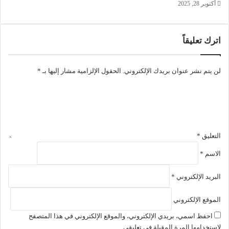
Recoverit زائد ملف التفعيل
أكتوبر 28, 2025
رابط التحميل الأول
اترك تعليقاً
تحميل
رابط التحميل الثاني
لن يتم نشر عنوان بريدك الإلكتروني.
الحقول الإلزامية مشار إليها بـ
*
تحميل
استرجع جميع ملفاتك المحذوفة وبياناتك المفقودة بسهولة تامة بغض
النظر عن نوع الوسائط المستخدمة أو الموقع الذي فقدت منه هذه
الملفات، أو حتى السبب الرئيسي الذي أدى إلى فقدانها في المقام
الأول، وذلك بفضل هذا التطبيق الرائع والمتطور.
التعليق
*
الاسم
*
استعادة الملفات المحذوفة
البريد الإلكتروني
*
الموقع الإلكتروني
احفظ اسمي، بريدي الإلكتروني، والموقع الإلكتروني في هذا المتصفح
لاستخدامها المرة المقبلة في تعليقي.