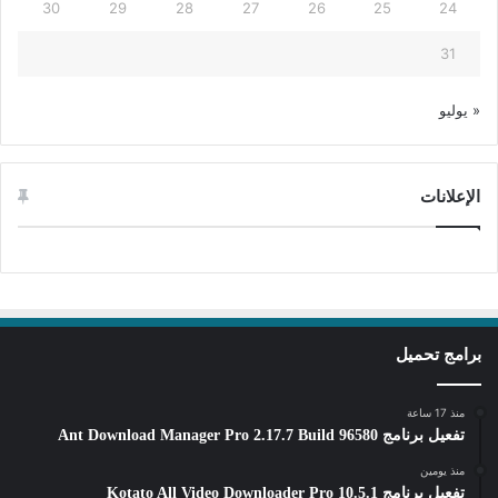
30
29
28
27
26
25
24
31
« يوليو
الإعلانات
برامج تحميل
منذ 17 ساعة
تفعيل برنامج Ant Download Manager Pro 2.17.7 Build 96580
منذ يومين
تفعيل برنامج Kotato All Video Downloader Pro 10.5.1