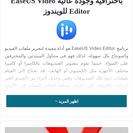
باحترافية وجودة عالية EaseUS Video
Editor للويندوز
برنامج EaseUS Video Editor هو أداة مفيدة لتحرير ملفات الفيديو
والمونتاج بكل سهولة، لذلك فهو في متناول المبتدئين والمحترفين
على السواء. حينما تقوم بتصوير الفيديوهات بالكاميرا أو كاميرا
مختلف الأجهزة مثل الكمبيوتر او الهاتف، قد تحتاج إلى القيام
بعمليات دمج تلك الفيديوهات وقص وحذف أجزاء من الفيديو الغير
الزائدة، بالإضافة إلى القيام بإضافة الفلاتر للتحكم في الألوان
وتعديلها وتحديد الإضاءة لعمل مؤثرات جميلة على ملف الفيديو. كما
أن البرنامج يمكنك من الكتابة وإضافة النصوص على مقطع الفيديو
اظهر المزيد
بتأثيرات وحركات في غاية من الروعة.
يوفر لك EaseUS Video Editor مجموعة من القوالب الجاهزة
لكتابة النصوص تستطيع تحميلها من الإنترنت. كما أنه يضم مجموعة
تفعيل