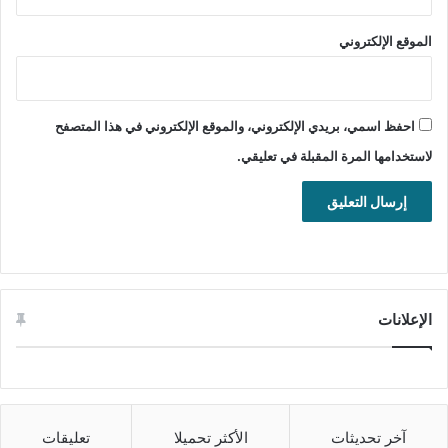
التصنيف: تطبيقات ويندوز، مكافحة
الموقع الإلكتروني
البرامج الضارة، مكافحة التجسس.
احفظ اسمي، بريدي الإلكتروني، والموقع الإلكتروني في هذا المتصفح
تنشيط برنامج EaseUS Video Editor لتحرير الفيديو بسهولة
واحترافية لنظام ويندوز
لاستخدامها المرة المقبلة في تعليقي.
تحميل ملف تنصيب برنامج EaseUS Video Editor
زائد ملف التفعيل
رابط التحميل الأول
تحميل
الإعلانات
رابط التحميل الثاني
تحميل
آخر تحديثات
الأكثر تحميلا
تعليقات