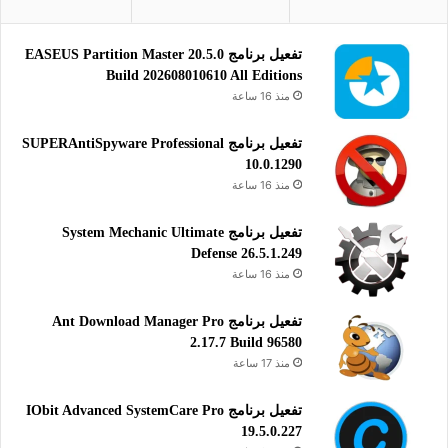
تحميل ملف تنصيب برنامج EaseUS Video Editor
بدون ملف التفعيل
تفعيل برنامج EASEUS Partition Master 20.5.0
Build 202608010610 All Editions
EaseUS Video Editor
منذ 16 ساعة
يساعدك برنامج EaseUS Video Editor على القيام بمونتاج ملفات
الفيديو بجودة عالية وبالعديد من الصيغ وبجودة عالية الدقة دون أن
تفعيل برنامج SUPERAntiSpyware Professional
10.0.1290
تكون لديك خبرة كبيرة في ميدان مونتاج الفيديو.
منذ 16 ساعة
تفعيل برنامج System Mechanic Ultimate
تحرير الفيديو
ملتميديا
Defense 26.5.1.249
منذ 16 ساعة
مونتاج الفيديو والصوت
تفعيل برنامج Ant Download Manager Pro
2.17.7 Build 96580
منذ 17 ساعة
تفعيل برنامج IObit Advanced SystemCare Pro
19.5.0.227