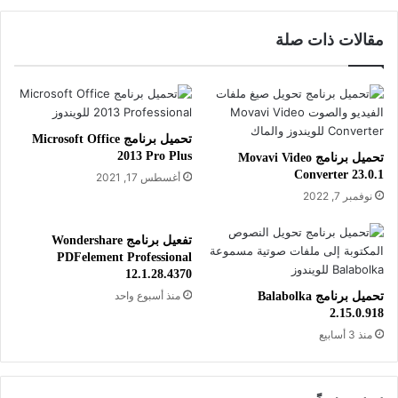
مرغوب فيها، وقص أطراف الفيديو، و تسريعه أو إبطائه.
مقالات ذات صلة
يساعدك برنامج EaseUS Video Editor على تسجيل الصوت
بالميكروفون واضافة الموسيقي على خلفية الفيديو. يدعم البرنامج
حفظ الفيديو أو تصديره بمجموعة ضخمة من الصيغ مثل MP4 وmov
وavi وmkv وغيرها من الصيغ الأخرى. كما يمكنك اختيار عدد
تحميل برنامج Microsoft Office
الإطارات وجودة الفيديو وابعاد الطول والعرض، إضافة إلى تحديد
2013 Pro Plus
تحميل برنامج Movavi Video
إعدادات الصوت كي تختار صيغة وجودة الصوت.
Converter 23.0.1
أغسطس 17, 2021
نوفمبر 7, 2022
يتميز برنامج EaseUS Video Editor بخفته على النظام، يستهلك
القليل من موارد المعالج والذاكرة العشوائية، ويدعم العديد من
تفعيل برنامج Wondershare
اللغات. ويعد الحل الناجع للمستخدمين الذين يستخدمون أجهزة
PDFelement Professional
12.1.28.4370
كمبيوتر بمواصفات محدودة ويودون عمل مونتاج لملفات.
منذ أسبوع واحد
تحميل برنامج Balabolka
2.15.0.918
منذ 3 أسابيع