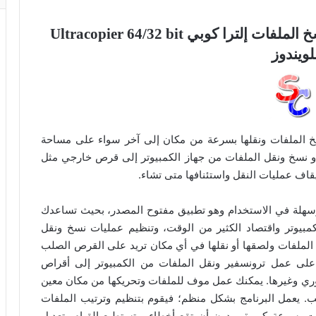
تحميل برنامج تسهيل وتسريع نقل ونسخ الملفات إلترا كوبي Ultracopier 64/32 bit
لويندوز
Ultr” هو أداة مجانية لنسخ الملفات ونقلها بسرعة من مكان إلى آخر سواء على مساحة
و نسخ ونقل الملفات من جهاز الكمبيوتر إلى قرص خارجي مثل
 وسهلة في الاستخدام وهو تطبيق مفتوح المصدر، بحيث تساعدك
مبيوتر واقتصاد الكثير من الوقت، وتنظيم عمليات نسخ ونقل
خ الملفات ولصقها أو نقلها في أي مكان تريد على القرص الصلب
 على عمل ترونسفير ونقل الملفات من الكمبيوتر إلى أقراص
وري وغيرها. يمكنك عمل موف للملفات وتحريكها من مكان معين
 يعمل البرنامج بشكل منظم؛ فيقوم بتنظيم وترتيب الملفات
 بسرعة كبيرة وبدون أن تقع أخطاء. وتستطيع القيام بتعديل