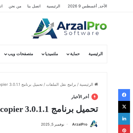
الأحد, أغسطس 9 2026
الرئيسية
اتصل بنا
من نحن
ات
الرئيسية
حماية
ملتميديا
متصفحات ويب
الرئيسية
/
برامج نقل الملفات
/
تحميل برنامج Ultracopier 3.0.1.1
فيسبوك
أخر الأخبار
‫X
تحميل برنامج Ultracopier 3.0.1.1
لينكدإن
ArzalPro
نوفمبر 5, 2025
بينتيريست