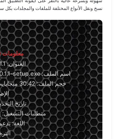
سهولة وبسرعة عالية بالنقر على أيقونة التطبيق ال
نسخ ونقل الأنواع المختلفة للملفات والمجلدات بكل سه
معلومات تق
العنوان:
1.1
اسم الملف: ultracopier-windows-x86_64-3.0.1.1-setup.exe
حجم الملف: 30.42 ميجابايت 64 بت، و21.55 ميجابايت 32 بت.
الإصدار:
تاريخ التحديث: 4 فبرا
متطلبات التشغيل: ي
اللغة: يدعم
التر