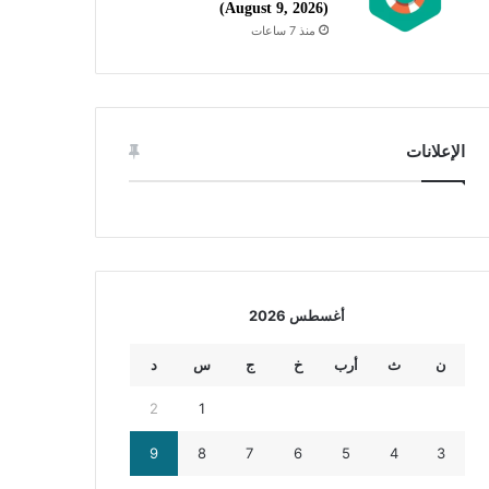
(August 9, 2026)
منذ 7 ساعات
الإعلانات
أغسطس 2026
ن
ث
أرب
خ
ج
س
د
2
1
9
8
7
6
5
4
3