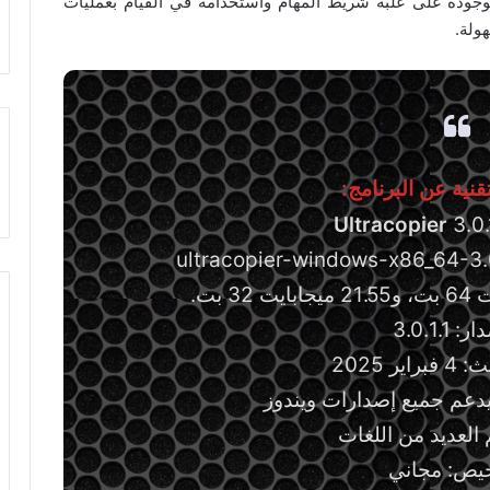
موجودة على علبة شريط المهام واستخدامه في القيام بعمليات
ولة.
نية عن البرنامج:
Ultracopier
3.0.
 3.0.1.1
ير 2025
دعم جميع إصدارات ويندوز
 العديد من اللغات
خيص: مجاني