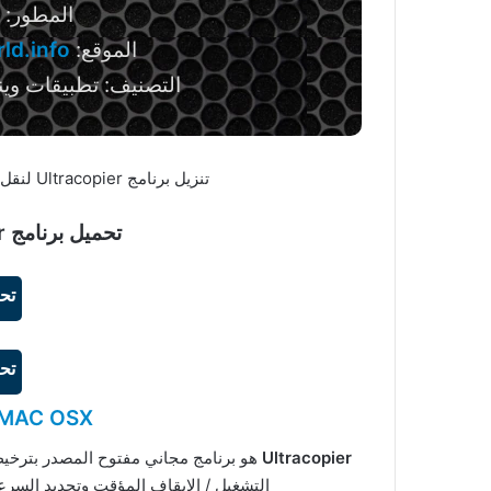
المطور:
الموقع:
rld.info
التصنيف: تطبيقات وين
تنزيل برنامج Ultracopier لنقل ونسخ الملفات على جهاز الكمبيوتر مجانا
تحميل برنامج Ultracopier للويندوز:
تح
تح
r MAC OSX
Ultracopier
التشغيل / الإيقاف المؤقت وتحديد السرعة