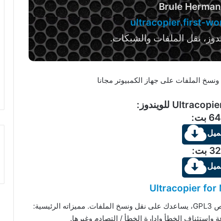
Brule Herman
ultracopier.first-wo
دوز، نقل الملفات والشبكات.
64 بت:
ميل
32 بت:
ميل
Ultracopier fo
هو برنامج مجاني مفتوح المصدر بترخيص GPL3، يساعدك على نقل ونسخ الملفات. مميزاته الرئيسية:
 واستئناف الخطأ وإدارة الخطأ / التصادم وغيرها.