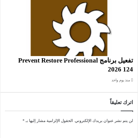
يتميز برنامج فتور بخفة الوزن، يستهلك القليل من موارد المعالج
وموارد الذاكرة العشوائية، يدعم جميع إصدارات ويندوز، ويتميز أيضا
بسهولة وسرعة الاستجابة عند الاستخدام، في متناول جميع
المستخدمين المبتدئين والمحترفين، وهو تطبيق مجاني ومميز، صمم
بإتقان لإضافة بعض الرتوشات والمؤثرات الجميلة على الصور، وذلك
من أجل التعديل على الصور وتحسين لتبدو بشاكلة أفضل وبدقة عالية
الوضوح، إضافة الى إمكانية القيام بتجميع وتلصيق الصور “Collage”
تفعيل برنامج Prevent Restore Professional
وتزيينها بالإطارات المختلفة قبل طباعتها. وبعد الانتهاء من تحرير
2026 124
الصور والتعديل عليها، يمكنك مشاركتها مع الأصدقاء والعائلة من
خلال الانترنت عبر مواقع التواصل الاجتماعي مثل واتساب وفيس
منذ يوم واحد
بوك وتويتر وغيرها، وعبر موقع مشاركة الصور فليكر.
اترك تعليقاً
معلومات تقنية عن البرنامج:
العنوان: Fotor 4.9.8
اسم الملف:
لن يتم نشر عنوان بريدك الإلكتروني.
الحقول الإلزامية مشار إليها بـ
*
Fotor4.9.8_255.55_x64_installer_official_windows_download.
exe