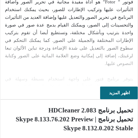
فوتور ” Fotor” هو أداة مفيدة مجانية في تحرير الصور واضافة
التأثيرات عليها وتركيب الإطارات للصور، بحيث يمكنك استخدام
البرنامج في تحرير الصور والتعديل عليها وإضافة العديد من التأثيرات
والتحسينات إلى الصور، ويمكنك القيام بدمج عدة صور في صورة
واحدة بترتيب وبأشكال مختلفة، وتستطيع أيضا أن تقوم بتركيب
الإطارات المختلفة والجميلة على الصور. كما يمكنك التحكم في
سطوع الصور بالتعديل على شدة الإضاءة ودرجة تباين الألوان تبعا
لرغبتك، إضافة إلى إمكانية وضع العلامة المائية على الصور وكتابة
النصوص عليها.
يتوفر برنامج فتور على واجهة استخدام بسيطة وسهلة في
الاستخدام، توفر لك ثلاثة أدوات للتعديل على الصور الرقمية بنقرة
اظهر المزيد
واحدة:
تحميل برنامج HDCleaner 2.083
أداة تحرير الصور وتحسينها وتنسيق الألوان والتحكم في الإضاءة
ووضع العديد من التأثيرات على الصور بعدة طرق مختلفة، كما
تحميل برنامج Skype 8.133.76.202 Preview |
تساعدك على إزالة العلامة الحمراء من العين، وفي نفس الوقت
Skype 8.132.0.202 Stable
يمكنك أن تقارن الصورة بين التي عدلت عليها وبين الصورة الاصلية،