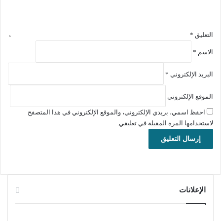
حجم الملف: 27.78 ميجابايت
الإصدار: 4.9.8
تاريخ التحديث: 20 نوفمبر 2024
التعليق
*
اللغة: يدعم العديد من اللغات.
الاسم
*
متطلبات التشغيل: يدعم جميع إصدارات ويندوز .
الترخيص: مجاني.
البريد الإلكتروني
*
المطور:
Everimaging
الموقع:
www.fotor.com
الموقع الإلكتروني
التصنيف: تطبيقات ويندوز، الرسومات والصور.
احفظ اسمي، بريدي الإلكتروني، والموقع الإلكتروني في هذا المتصفح
لاستخدامها المرة المقبلة في تعليقي.
تنزيل برنامج فوتور ” Fotor” لتحرير وإضافة التأثيرات على الصور
مجانا للويندوز.
تحميل برنامج ” Fotor” للويندوز:
64 بت:
تحميل
الإعلانات
32 بت:
تحميل