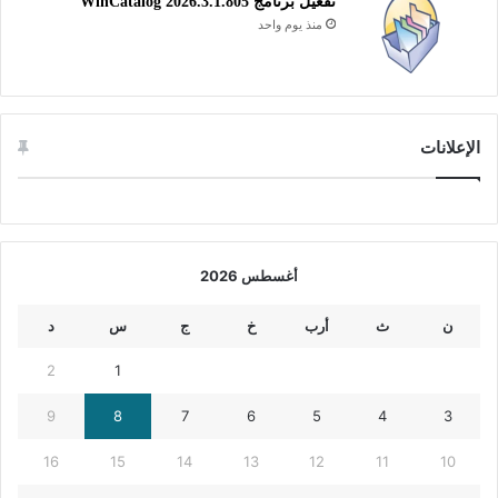
تفعيل برنامج WinCatalog 2026.3.1.805
منذ يوم واحد
الإعلانات
أغسطس 2026
ن
ث
أرب
خ
ج
س
د
2
1
9
8
7
6
5
4
3
16
15
14
13
12
11
10