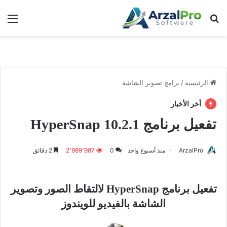
بحث عن
الق
الرئيسية
/
برامج تصوير الشاشة
أخر الأخبار
تفعيل برنامج HyperSnap 10.2.1
ArzalPro
منذ أسبوع واحد
0
2٬989٬987
2 دقائق
تفعيل برنامج HyperSnap لالتقاط الصور وتصوير
الشاشة بالفيديو للويندوز