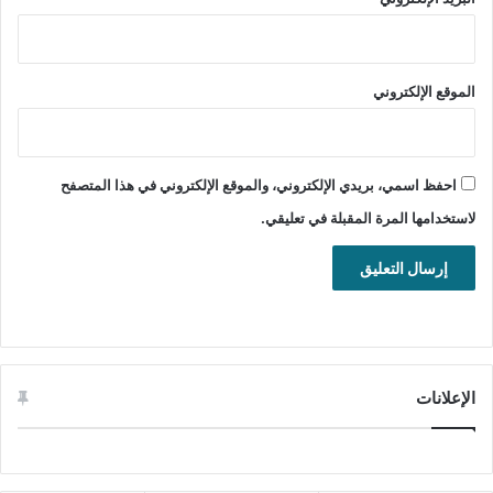
المطور:
Hyperionics Technology
LLC
الموقع:
www.hyperionics.com
الموقع الإلكتروني
التصنيف: تطبيقات ويندوز، ملتميديا،
الرسومات، التقاط الصور والفيديو.
احفظ اسمي، بريدي الإلكتروني، والموقع الإلكتروني في هذا المتصفح
لاستخدامها المرة المقبلة في تعليقي.
الإعلانات