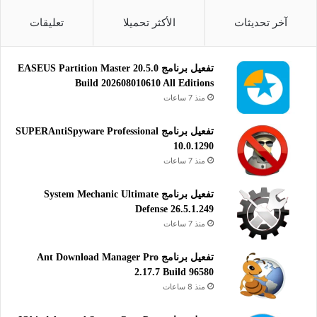
آخر تحديثات
الأكثر تحميلا
تعليقات
تنشيط برنامج HyperSnap لتصوير شاشة جهاز الكمبيوتر باحترافية
تفعيل برنامج EASEUS Partition Master 20.5.0
عالية للويندوز.
Build 202608010610 All Editions
منذ 7 ساعات
تحميل ملف تنصيب برنامج HyperSnap زائد ملف
تفعيل برنامج SUPERAntiSpyware Professional
التفعيل
10.0.1290
رابط التحميل الأول
منذ 7 ساعات
تحميل
تفعيل برنامج System Mechanic Ultimate
Defense 26.5.1.249
رابط التحميل الثاني
منذ 7 ساعات
تحميل
تفعيل برنامج Ant Download Manager Pro
يُعتبر برنامج Hyper Snap أداة متكاملة ومثالية للغاية لأخذ لقطات
2.17.7 Build 96580
منذ 8 ساعات
الشاشة بدقة عالية، بالإضافة إلى إمكانية تحرير مقاطع الفيديو
بسهولة وسلاسة. كما يتيح البرنامج التعديل على الصور بشكل