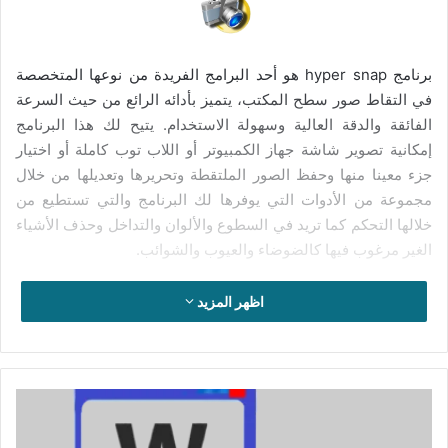
برنامج hyper snap هو أحد البرامج الفريدة من نوعها المتخصصة
في التقاط صور سطح المكتب، يتميز بأدائه الرائع من حيث السرعة
الفائقة والدقة العالية وسهولة الاستخدام. يتيح لك هذا البرنامج
إمكانية تصوير شاشة جهاز الكمبيوتر أو اللاب توب كاملة أو اختيار
جزء معينا منها وحفظ الصور الملتقطة وتحريرها وتعديلها من خلال
مجموعة من الأدوات التي يوفرها لك البرنامج والتي تستطيع من
خلالها التحكم كما تريد في السطوع والألوان والتداخل وحذف الأشياء
الغير مرغوب فيها كالضوضاء والعيوب والشوائب.
يعد برنامج hyper snap رائدا في مجال اشتغاله، لأنه يتمتع بالكثير
اظهر المزيد
من الخصائص التي تجعله في طليعة برامج التقاط صور الشاشة؛
فيوفر لك إمكانية التقاط الصور بجودة عالية الدقة بسهولة تامة
وبسرعة عالية، وذلك نظرا للإمكانيات القوية التي يتوفر عليها.
تستطيع كما سبقت الإشارة إلى ذلك أن تقوم بتصوير مكان من
تفعيل
برنامج
الشاشة أو الشاشة كاملة وتصوير اللنوافذ النشطة فقط ، إضافة إلى
DeskSoft