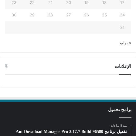
23
22
21
20
19
18
17
30
29
28
27
26
25
24
31
« يوليو
الإعلانات
برامج تحميل
منذ 8 ساعات
تفعيل برنامج Ant Download Manager Pro 2.17.7 Build 96580