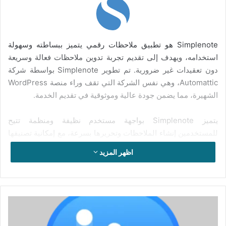
Simplenote هو تطبيق ملاحظات رقمي يتميز ببساطته وسهولة
استخدامه، ويهدف إلى تقديم تجربة تدوين ملاحظات فعالة وسريعة
دون تعقيدات غير ضرورية. تم تطوير Simplenote بواسطة شركة
Automattic، وهي نفس الشركة التي تقف وراء منصة WordPress
الشهيرة، مما يضمن جودة عالية وموثوقية في تقديم الخدمة.
يتميز Simplenote بواجهة مستخدم نظيفة ومنظمة تتيح
للمستخدمين إنشاء الملاحظات وتحريرها بسرعة، مع إمكانية تصنيفها
باستخدام الوسوم (Tags) لتسهيل البحث والتنظيم. يدعم التطبيق
اظهر المزيد
المزامنة الفورية بين مختلف الأجهزة، بما في ذلك الحواسيب
المكتبية والهواتف الذكية، مما يمكن المستخدم من الوصول إلى
ملاحظاته في أي وقت ومن أي مكان.
تفعيل
واحدة من أبرز ميزات Simplenote هي إمكانية التعاون، حيث يمكن
برنامج
للمستخدمين مشاركة الملاحظات مع الآخرين وتحريرها بشكل
EaseUS