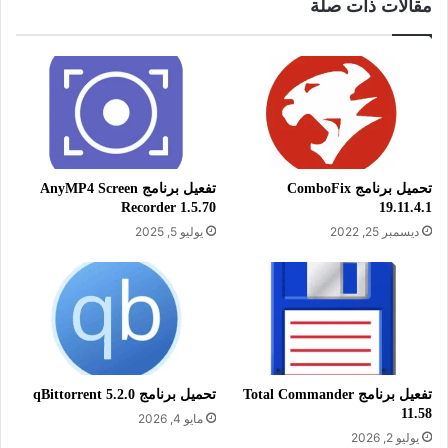
مقالات ذات صلة
بين البساطة والفعالية، مع دعم التعاون والمزامنة السلسة، مما
يجعله أداة لا غنى عنها للطلاب، المحترفين، وكل من يحرص على
تنظيم أفكاره ومعلوماته بشكل مرتب وسريع.
تحميل برنامج ComboFix
تفعيل برنامج AnyMP4 Screen
Recorder 1.5.70
19.11.4.1
معلومات تقنية عن البرنامج:
ديسمبر 25, 2022
يوليو 5, 2025
العنوان: Simplenote 2.24.0
اسم الملف: Simplenote-win-2.24.0-
x64.exe
حجم الملف: 103.02 ميجابايت/64 بت،
و199.82 ميجابايت/32 بت.
تفعيل برنامج Total Commander
تحميل برنامج qBittorrent 5.2.0
الإصدار: 2.24.0
11.58
مايو 4, 2026
تاريخ التحديث: 20 نوفمبر 2025.
يوليو 2, 2026