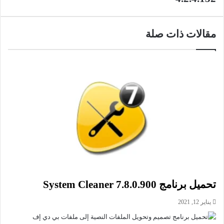
في الاستخدام، بحيث قبل البدء في استخدامه يمنحك البرنامج
إمكانية ة القيام بنسخة احتياطية للرجيستري. ويوفر لك مجموعة
ضخمة من علامات التبويب والخيارات المحددة سلفا لحماية
مقالات ذات صلة
الخصوصية على النظام الخاص بك ومنع التجسس عليك؛ فتسطيع
عبر ذلك من منع التطبيقات من الوصول إلى الكاميرا والميكروفون
واستخدامهما بدون تفويض منك، إضافة إلى إمكانية حظر البرامج
والتطبيقات من الوصول إلى معلوماتك الشخصية وإلى البريد
الإلكتروني الخاص بك عبر الأنترنت. يساعدك البرنامج أيضا على
تعطيل نافذة عامل التصفية SmartScreen””، حتى لا تستطيع
مايكروسوفت من التجسس عليك ومعرفة جميع أنشطتك على جهاز
الكمبيوتر الخاص بك: كما يقوم بحظر بعض تطبيقات الويندوز من
الاتصال بالإنترنت عبر الجدار الناري، ويتيح لك إمكانية تعطيل جميع
التطبيقات التي تنشط في خلفية النظام الخاص بك. كما أن التطبيق
يساعدك على حذف ومسح تطبيقات وبرامج الميترو بشكل كامل
وآمن من نظام النظام الخاص بك بنقرة واحدة.
تحميل برنامج System Cleaner 7.8.0.900
يناير 12, 2021
يتميز برنامج دبليو 10 برايفسي بخفة الوزن، لا يستهلك الكثير من
مساحة التخزين، ويستهلك القليل من موارد المعالج والذاكرة