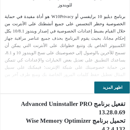
برنامج دبليو 10 برايفسي أو W10Privacy هو أداة مفيدة في حماية
الخصوصية وحظر التجسس على جميع أنشطتك على الأنترنت من
خلال القيام بضبط إعدادات الخصوصية في إصدار ويندوز 10/8.1 بكل
إحكام مجانا، بحيث يقوم البرنامج بحذف جميع عناصر مراقبة جهاز
الكمبيوتر الخاص بك وتتبع خطواتك على الأنترنت التي يمكن أن
تسمح للآخرين بالوصول إلى خصوصيتك على نسخ الويندوز 10 و 8.1،
يساعدك التطبيق على تعديل بعض الخيارات والإعدادات كي تتمكن
من حماية خصوصيتك على شبكة الإنترنت؛ فيمكنك على سبيل
المثال تعطيل حفظ كلمات المرور الخاصة بك ومنع طرف آخر من
الوصول إليها عبر مواقع الويب التي تقوم بزياراتها ومن الوصول إلى
اظهر المزيد
تاريخ التصفح وملفات الكوكيز وغيرها. ويساعدك البرنامج كذلك على
حظر تجميع البيانات وإرسالها عن بعد “Telemetry” عبر حظر عناوين
تفعيل برنامج Advanced Uninstaller PRO
الأي بي الخاصة بخدمة الإرسال عن بعد لشركة مايكروسوفت
بواسطة ملف “Hosts” أو الجدار الناري.
13.28.0.69
تحميل برنامج Wise Memory Optimizer
يتوفر برنامج دبليو 10 برايفسي على واجهة استخدام بسيطة وسهلة
4.2.4.132