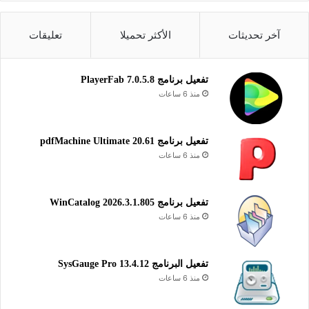
وسلسة تتيح للمستخدمين كتابة الأكواد وتعديل النصوص بسرعة
وبدون تعقيدات، مما يجعله خيارًا مثاليًا للمبرمجين والمطورين
آخر تحديثات
الأكثر تحميلا
تعليقات
المبتدئين والمحترفين على حد سواء. بالإضافة إلى ذلك، يتميز
البرنامج بواجهة مستخدم واضحة تساعد في تحسين تجربة التحرير
والتنظيم أثناء العمل على المشاريع المختلفة.
تفعيل برنامج PlayerFab 7.0.5.8
منذ 6 ساعات
أدوات التطوير
التطوير والبرمجة
تفعيل برنامج pdfMachine Ultimate 20.61
تحرير نصوص البرمجة
منذ 6 ساعات
تفعيل برنامج WinCatalog 2026.3.1.805
منذ 6 ساعات
تفعيل البرنامج 13.4.12 SysGauge Pro
منذ 6 ساعات