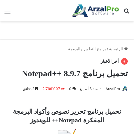
بحث عن
الق
الرئيسية
/
برامج التطوير والبرمجة
أخر الأخبار
تحميل برنامج Notepad++ 8.9.7
ArzalPro
منذ 3 أسابيع
0
2٬796٬007
2 دقائق
تحميل برنامج تحرير نصوص وأكواد البرمجة
المفكرة Notepad++ للويندوز