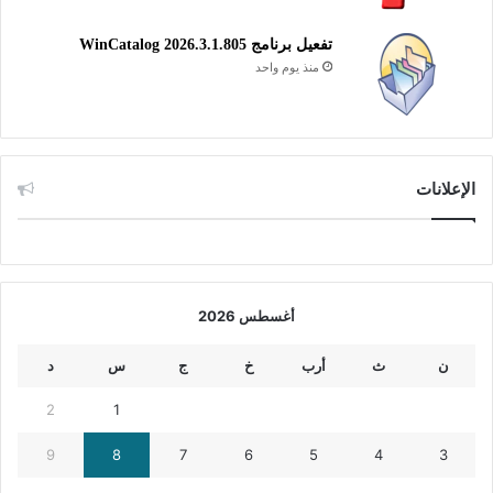
تفعيل برنامج WinCatalog 2026.3.1.805
منذ يوم واحد
الإعلانات
أغسطس 2026
ن
ث
أرب
خ
ج
س
د
2
1
9
8
7
6
5
4
3