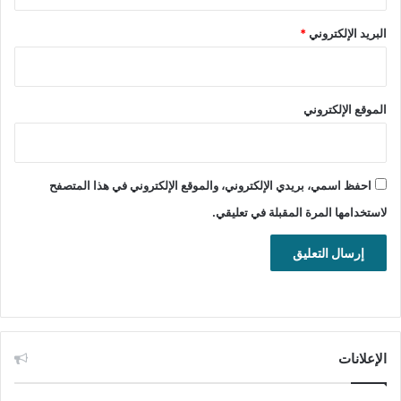
البريد الإلكتروني
*
تنزيل برنامج qBittorrent للبحث وتحميل مختلف الملفات من أفلام
وموسيقى وغيرها من التورنت مجانا.
الموقع الإلكتروني
تحميل برنامج qBittorrent للويندوز
64 بت(5.2.0)
احفظ اسمي، بريدي الإلكتروني، والموقع الإلكتروني في هذا المتصفح
تحميل
لاستخدامها المرة المقبلة في تعليقي.
32 بت (4.4.5)
تحميل
يساعدك برنامج qBittorrent على تحميل الملفات من التورنت وعلى
البحث عن ملفات التورنت وتحميلها من الأنترنت وحفظها على
القرص الصلب الخاص بجهاز الكمبيوتر لديك. إضافة إلى مشاركة
الإعلانات
هاته الملفاتك على شبكة التورنت بسهولة كبيرة.