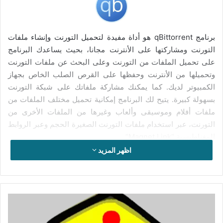
برنامج qBittorrent هو أداة مفيدة لتحميل التورنت وإنشاء ملفات
التورنت ومشاركتها على الأنترنت مجانا، بحيث يساعدك البرنامج
على تحميل الملفات من التورنت وعلى البحث عن ملفات التورنت
وتحميلها من الأنترنت وحفظها على القرص الصلب الخاص بجهاز
الكمبيوتر لديك. كما يمكنك مشاركة ملفاتك على شبكة التورنت
بسهولة كبيرة. يتيح لك البرنامج إمكانية تحميل مختلف الملفات من
ملفات أفلام وموسيقى وألعاب وغيرها من الملفات الأخرى من
التورنت، عبر استخدام ملفات التورنت الصغيرة الحجم وعبر الروابط
المغناطيسية “Magnet Link”.
اظهر المزيد
يتوفر برنامج qBittorrent على واجهة استخدام بسيطة وواضحة،
تتميز بسهولة الإستخدام، توفر لك مجموعة من أدوات التحكم، تدير
بواسطتها عمليات تحميل ملفات التورنت بكل سهولة، بحيث يعرض
البرنامج عدد التراكر “Trackers” والبيير “Peers” ومحتويات ملفات
تحميل
برنامج
التورنت عبر قائمة أفقية توجد في الأسفل. ويعرض البرنامج كذلك
Sandboxie