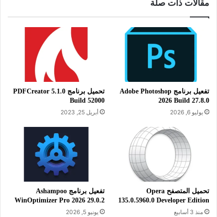
مقالات ذات صلة
الحاجة إلى برامج معقدة أو مكلفة. إذا كنت تبحث عن أداة مجانية
وسريعة لإنجاز هذه المهمة، فإن WinScan2PDF هو الخيار الأمثل
لك.
تفعيل برنامج Adobe Photoshop
تحميل برنامج PDFCreator 5.1.0
معلومات تقنية عن البرنامج:
Build 52000
2026 Build 27.8.0
يوليو 6, 2026
أبريل 25, 2023
العنوان: WinScan2PDF 9.51
اسم الملف: WinScan2PDF.zip
حجم الملف: 195.15 كيلوبايت.
الإصدار: 9.51
تاريخ التحديث: 31 ديسمبر 2025
تحميل المتصفح Opera
تفعيل برنامج Ashampoo
اللغة: يدعم العديد من اللغات.
WinOptimizer Pro 2026 29.0.2
135.0.5960.0 Developer Edition
متطلبات التشغيل: يدعم جميع إصدارات
منذ 3 أسابيع
يونيو 5, 2026