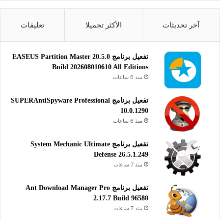
كما يدعم الماسحات الضوئية المتوافقة مع واجهة TWAIN. يُعتبر أداة
مثالية لمن يبحثون عن حل بسيط وفعال لتحويل الصور الممسوحة
آخر تحديثات
الأكثر تحميلا
تعليقات
ضوئياً إلى ملفات PDF قابلة للمشاركة والتخزين.
تفعيل برنامج EASEUS Partition Master 20.5.0
بي دي إف
Build 202608010610 All Editions
منذ 6 ساعات
تفعيل برنامج SUPERAntiSpyware Professional
10.0.1290
منذ 6 ساعات
تفعيل برنامج System Mechanic Ultimate
Defense 26.5.1.249
منذ 7 ساعات
تفعيل برنامج Ant Download Manager Pro
2.17.7 Build 96580
منذ 7 ساعات