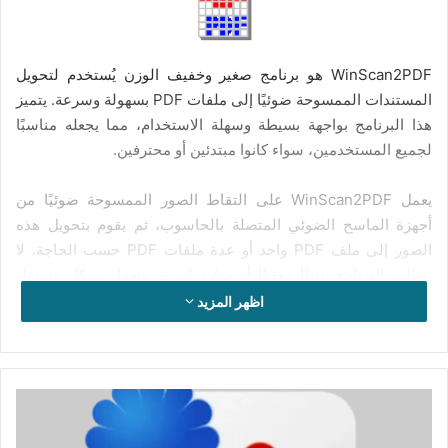
WinScan2PDF هو برنامج صغير وخفيف الوزن يُستخدم لتحويل
المستندات الممسوحة ضوئيًا إلى ملفات PDF بسهولة وسرعة. يتميز
هذا البرنامج بواجهة بسيطة وسهلة الاستخدام، مما يجعله مناسبًا
لجميع المستخدمين، سواء كانوا مبتدئين أو محترفين.
يعمل WinScan2PDF على التقاط الصور الممسوحة ضوئيًا من
أجهزة الماسح الضوئي المتصلة بالحاسوب، ثم يقوم بتحويل هذه
الصور إلى ملف PDF واحد أو عدة ملفات PDF حسب الحاجة. لا
يتطلب البرنامج تثبيتًا معقدًا أو موارد كبيرة، ويعمل بشكل مستقل
دون الحاجة إلى برامج إضافية مثل Adobe Acrobat.
اظهر المزيد
من أبرز مزايا WinScan2PDF:
سهولة الاستخدام:
يمكن لأي مستخدم تشغيل البرنامج وإنشاء
تفعيل
ملفات PDF بنقرة زر واحدة.
برنامج
FastStone
حجم صغير:
لا يتجاوز حجم البرنامج عدة ميغابايتات، مما يجعله