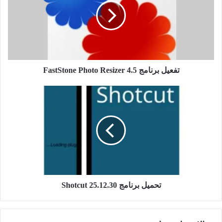
Photo
خفيفًا على النظام.
Resizer
دعم لغات متعددة:
يتوفر البرنامج بعدة لغات لتلبية احتياجات
4.5
المستخدمين حول العالم.
مجاني:
يمكن استخدام البرنامج مجانًا دون الحاجة إلى شراء
ترخيص.
تفعيل برنامج FastStone Photo Resizer 4.5
السرعة:
يتيح تحويل المستندات بسرعة عالية دون التأثير على
تحميل
جودة الملفات النهائية.
برنامج
التوافق:
يعمل مع معظم أنواع الماسحات الضوئية وأنظمة
Shotcut
تشغيل ويندوز المختلفة.
25.12.30
يُستخدم WinScan2PDF بشكل واسع في المكاتب والمؤسسات
التي تحتاج إلى أرشفة المستندات الورقية إلكترونيًا، كما يعد أداة
مثالية للطلاب والمهنيين الذين يحتاجون إلى تحويل وثائقهم بسرعة
إلى صيغة PDF.
تحميل برنامج Shotcut 25.12.30
في الختام، يعد WinScan2PDF حلاً بسيطًا وفعالًا لتحويل
المستندات الممسوحة ضوئيًا إلى ملفات PDF بجودة عالية، دون