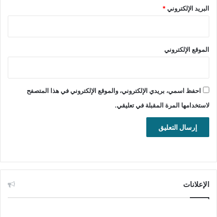
البريد الإلكتروني
*
الموقع الإلكتروني
تنزيل برنامج تحويل صور السكانر إلى ملفات بي دي اف مجانًا
WinScan2PDF للويندوز.
احفظ اسمي، بريدي الإلكتروني، والموقع الإلكتروني في هذا المتصفح
تحميل برنامج WinScan2PDF للويندوز
لاستخدامها المرة المقبلة في تعليقي.
Installer
تحميل
Portable
تحميل
WinScan2PDF هو برنامج صغير ومجاني يتيح للمستخدمين مسح
الإعلانات
المستندات ضوئياً وتحويلها مباشرة إلى ملفات PDF دون الحاجة إلى
برامج معقدة أو خطوات متعددة. يتميز بسهولة الاستخدام وسرعته،