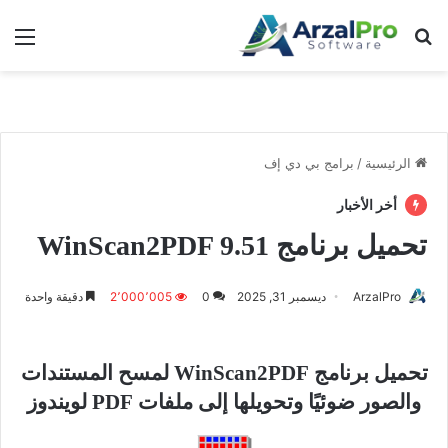
بحث عن
الق
الرئيسية
/
برامج بي دي إف
أخر الأخبار
تحميل برنامج WinScan2PDF 9.51
ArzalPro
ديسمبر 31, 2025
0
2٬000٬005
دقيقة واحدة
تحميل برنامج WinScan2PDF لمسح المستندات
والصور ضوئيًا وتحويلها إلى ملفات PDF لويندوز