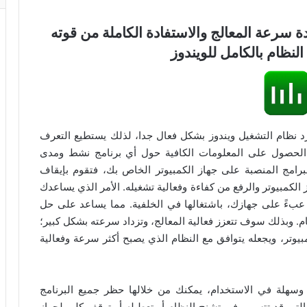
نامج Process Lasso Pro لزيادة سرعة المعالج والاستفادة الكاملة من قوته
نظام بالكامل للويندوز
قدمة لإدارة موارد نظام التشغيل ويندوز بشكل فعال جدا، لذلك يستطيع التعرف
ن الحصول على المعلومات الكافية حول أي برنامج نشط ومدى
برامج المنصبة على جهاز الكمبيوتر الخاص بك، فتقوم بإيقاف
الكمبيوتر والرفع من كفاءة وفعالية تشغيله. الأمر الذي يساعدك
 عبءً على جهازك، باشتغالها في الخلفية. مما يساعد على حل
. وبذلك سوف تتعزز فعالية المعالج، وتزداد سرعته بشكل كبير؛
يوتر، ويجعله يتوافق مع النظام الذي يصبح أكثر سرعة وفعالية
Pr” على واجهة منظمة وسهلة في الاستخدام، يمكنك من خلالها حظر جميع البرنامج
والتي قد تتسبب في تشنج النظام أو تعطيله أو توقف كلي لجهاز