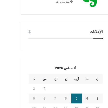
منذ يوم واحد
الإعلانات
أغسطس 2026
ن
ث
أرب
خ
ج
س
د
2
1
9
8
7
6
5
4
3