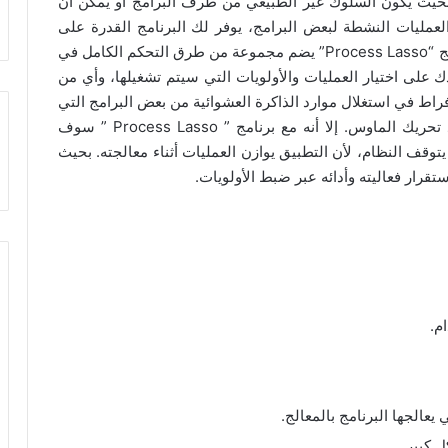
 بحيث يكون السلوك غير الطبيعي من طرف البرامج أو يمكن أن
لعمليات النشطة لبعض البرامج، يوفر لك البرنامج القدرة على
التحكم في النظام الخاص بك واستخدامه. كما أن برنامج “Process Lasso” يضم مجموعة من طرق التحكم الكامل في
ك على اختيار العمليات والأولويات التي سيتم تشغيلها، وأي من
فراط في استغلال موارد الذاكرة العشوائية من بعض البرامج التي
تشتغل في الخلفية، الى إبطاء النظام؛ فتشعر به عند تحريك الماوس. إلا أنه مع برنامج ” Process Lasso ” سوف
توقف النظام، لأن التطبيق يوازن العمليات أثناء معالجته. بحيث
تقرار فعاليته وأدائه عبر ضبط الأولويات.
م.
يعالجها البرنامج بالمعالج.
 كبير.