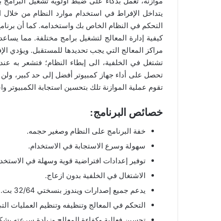
موازنة، تعمل بذكاء على ضبط أولوية تشغيل البرامج
يتداخل الإفراط في استخدام موارد النظام من خلال ا
كيفية إدارة المعالج لتشغيل برامج مختلفة. مما يساعد
مراكز المعالج التي يجب تحديدها للمستقبل. ويؤدي الإ
تحصل على أداء جهاز كمبيوتر أفضل إلى حد كبير، ولن ي
تقوم عملية الموازنة تلك بتحسين استجابة الكمبيوتر واس
خصائص البرنامج:
خفة البرنامج على النظام وصغير حجمه.
سهولة وسرع الاستجابة في الاستخدام.
توفير إعدادات افتراضية قوية وسهلة في الاستخدا
الاشتغال في الخلفية بدون ازعاج.
يدعم جميع إصدارات ويندوز بنسختي 32/64 بت.
التحكم في المعالج وتنظيفه وتنظيم العمليات التي 
تحسين فعالية وكفاءة المعالج وزيادة سرعته بشكل