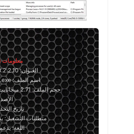
معلومات تق
العنوان: Process Lasso Pro 18.2.2.10
اسم الملف: processlassosetup64.exe
حجم الملف: 2.71 ميجابايت/64 بت، و2.47 ميجابايت/32 بت.
الإصدار: .10
تاريخ التحديث: 5 يو
متطلبات التشغيل: يد
اللغة: يدعم