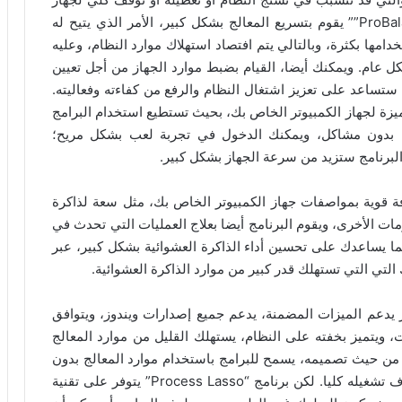
الكمبيوتر عن العمل. كم أن البرنامج عير تقنية ProBalance”” يقوم بتسريع المعالج بشكل كبير، الأمر الذي يتيح له
خدامها بكثرة، وبالتالي يتم افتصاد استهلاك موارد النظام، وعليه
كل عام. ويمكنك أيضا، القيام بضبط موارد الجهاز من أجل تعيين
تساعد على تعزيز اشتغال النظام والرفع من كفاءته وفعاليته.
استخدام مميزة لجهاز الكمبيوتر الخاص بك، بحيث تستطيع استخدام البرامج
 بدون مشاكل، ويمكنك الدخول في تجربة لعب بشكل مريح؛
لبرنامج ستزيد من سرعة الجهاز بشكل كبير.
 بمساعدتك على معرفة قوية بمواصفات جهاز الكمبيوتر الخاص بك، مثل سعة لذاكرة
ات الأخرى، ويقوم البرنامج أيضا بعلاج العمليات التي تحدث في
مما يساعدك على تحسين أداء الذاكرة العشوائية بشكل كبير، عبر
 التي التي تستهلك قدر كبير من موارد الذاكرة العشوائية.
 بتصميم متقدم ومميز يدعم الميزات المضمنة، يدعم جميع إصدارات ويندوز، ويتوافق
عم العديد من اللغات، ويتميز بخفته على النظام، يستهلك القليل من موارد المعالج
ز من حيث تصميمه، يسمح للبرامج باستخدام موارد المعالج بدون
قيود، مما قد يؤدي في النهاية إلى قفل النظام أو إيقاف تشغيله كليا. لكن برنامج “Process Lasso” يتوفر على تقنية