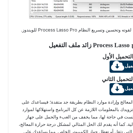
ريع النظام Process Lasso Pro للويندوز.
يل
لتحميل الأول
ميل
لتحميل الثاني
ميل
Pro على زيادة سرعة المعالج وإرادة موارد النظام بطريقة جد متقدة؛ فيساعدك على
زويدك بالمعلومات اللازمة عن كل البرنامج واستهلاكها لموارد
تي لست في حاجة لها، مما يخفف من العبء والحمل على جهاز
ية. كما أنه يقدم لك الحل المثالي لمشكل درجة حرارة المعالج،
 التي تثقل أو تعطل جهاز الكمبيوتر الخاص. مما يساعدك على