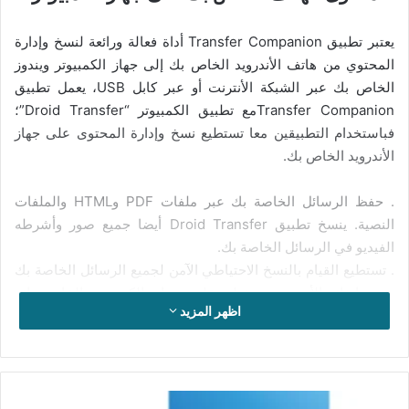
يعتبر تطبيق Transfer Companion أداة فعالة ورائعة لنسخ وإدارة
المحتوي من هاتف الأندرويد الخاص بك إلى جهاز الكمبيوتر ويندوز
الخاص بك عبر الشبكة الأنترنت أو عبر كابل USB، يعمل تطبيق
Transfer Companionمع تطبيق الكمبيوتر “Droid Transfer”؛
فباستخدام التطبيقين معا تستطيع نسخ وإدارة المحتوى على جهاز
الأندرويد الخاص بك.
. حفظ الرسائل الخاصة بك عبر ملفات PDF وHTML والملفات
النصية. ينسخ تطبيق Droid Transfer أيضا جميع صور وأشرطه
الفيديو في الرسائل الخاصة بك.
. تستطيع القيام بالنسخ الاحتياطي الآمن لجميع الرسائل الخاصة بك
من هاتفك الأندرويد وحفظه على جهاز الكمبيوتر الخاص بك،
اظهر المزيد
واستعاده الرسائل المحفوظة على جهاز الكمبيوتر الخاص بك إلى
هاتفك مره أخرى.
. يمكنك القيام بنسخ الموسيقي من وإلى بين جهاز الأندرويد وجهاز
الكمبيوتر الخاص بك، ومزامنة مكتبة أيتيونز “iTunes library” مع
تحميل
هاتف الأندرويد الخاص بك. ويمكنك كذلك عرض حزمة الموسيقي