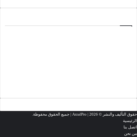
ألعاب
منذ 3 أسابيع
تحميل لعبة Minecraft 1.26.33.1
مارس 18, 2026
تحميل لعبة Cyberpunk 2077
مارس 13, 2026
تحميل لعبة Grand Theft Auto 2 (GTA2)
تحميل المزيد
حقوق التأليف والنشر ©
2026 | جميع الحقوق محفوظة.
ArzalPro |
الرئيسية
اتصل بنا
من نحن