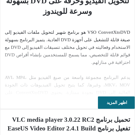
لتحويل الفيديو وحرقه على DVD بسهولة
وسرعة للويندوز
VSO ConvertXtoDVD هو برنامج شهير لتحويل ملفات الفيديو إلى
صيغة قابلة للتشغيل على أجهزة DVD العادية. يتميز البرنامج بسهولة
الاستخدام وفعاليته في تحويل مختلف تنسيقات الفيديو إلى DVD مع
قوائم قابلة للتخصيص، مما يسمح للمستخدمين بإنشاء أقراص DVD
احترافية في منازلهم.
يدعم البرنامج مجموعة واسعة من صيغ الفيديو مثل AVI، MP4،
MKV، MOV، وغيرها، كما يتيح تحويل الفيديوهات ذات الجودة
العالية إلى DVD بجودة ممتازة. يحتوي ConvertXtoDVD على
أدوات تحرير بسيطة مثل قص الفيديو، إضافة ترجمات، وضبط
اظهر المزيد
الصوت، مما يجعل عملية الإنتاج أكثر مرونة.
تحميل برنامج VLC media player 3.0.22 RC2
واحدة من أهم ميزات البرنامج هي سرعة التحويل مقارنةً بالبرامج
تفعيل برنامج EaseUS Video Editor 2.4.1 Build
الأخرى، بالإضافة إلى خاصية التشفير التلقائي للفيديو لتوافقه مع