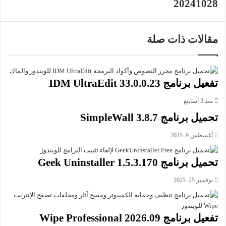
20241028
معايير DVD. كما يدعم إنشاء قوائم تفاعلية تسمح بالتنقل بين
الفصول المختلفة بسهولة أثناء مشاهدة الفيلم.
مقالات ذات صلة
بفضل واجهته البسيطة والمباشرة، يمكن للمبتدئين استخدام
ConvertXtoDVD دون الحاجة لخبرة تقنية كبيرة. البرنامج متوافق
مع أنظمة تشغيل ويندوز ويعتبر خياراً ممتازاً لمن يرغبون في تحويل
ملفات الفيديو الخاصة بهم إلى أقراص DVD لتشغيلها على أجهزة
تفعيل برنامج IDM UltraEdit 33.0.0.23
مختلفة أو للاحتفاظ بنسخ احتياطية.
منذ 3 أسابيع
تحميل برنامج SimpleWall 3.8.7
باختصار، VSO ConvertXtoDVD هو أداة فعالة وشاملة لتحويل وإنتاج
أقراص DVD بجودة عالية، تجمع بين سهولة الاستخدام والميزات
أغسطس 9, 2025
المتقدمة التي تلبي احتياجات المستخدمين المختلفة.
تحميل برنامج Geek Uninstaller 1.5.3.170
معلومات تقنية عن البرنامج:
نوفمبر 25, 2025
العنوان: VSO ConvertXtoDVD 7.5.0.137
اسم الملف: vso_convertxtodvd64_setup_7.5.0.137.exe
حجم الملف: 65.13 ميجابايت
تفعيل برنامج Wipe Professional 2026.09
الإصدار: 7.5.0.137