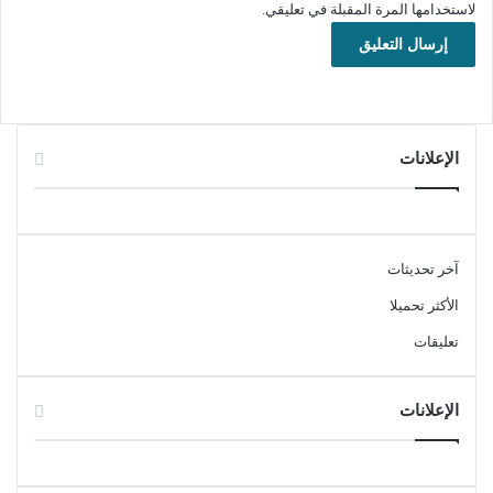
لاستخدامها المرة المقبلة في تعليقي.
تحميل
برنامج VSO ConvertXtoDVD هو أداة فعالة وسهلة الاستخدام
لتحويل ملفات الفيديو إلى صيغة متوافقة مع أقراص DVD. يتميز
البرنامج بواجهة بسيطة تتيح للمستخدمين تحويل مختلف أنواع ملفات
الفيديو بسرعة وجودة عالية، مع إمكانية تخصيص القوائم والعناوين
الإعلانات
الخاصة بالأقراص. كما يدعم البرنامج إضافة ترجمات ومقاطع صوتية
متعددة، مما يجعله خياراً مناسباً لإنشاء أقراص DVD احترافية في
المنزل. بشكل عام، يعد VSO ConvertXtoDVD حلاً متكاملاً يلبي
حاجات المستخدمين الراغبين في تحويل فيديوهاتهم إلى صيغة DVD
آخر تحديثات
بسهولة وبدون تعقيدات.
الأكثر تحميلا
تحويل الصيغ
ملتميديا
تعليقات
الإعلانات