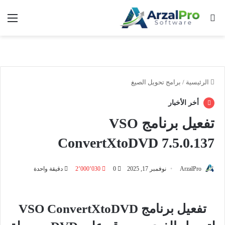
بحث عن
الق
الرئيسية
/
برامج تحويل الصيغ
أخر الأخبار
تفعيل برنامج VSO
ConvertXtoDVD 7.5.0.137
ArzalPro
نوفمبر 17, 2025
0
2٬000٬030
دقيقة واحدة
تفعيل برنامج VSO ConvertXtoDVD