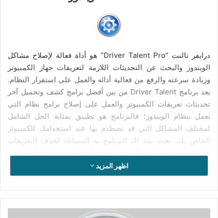
درايفر تالنت “Driver Talent Pro” هو أداة فعالة لإصلاح مشاكل
الويندوز والبحث عن التحديثات اللازمة لتعريفات جهاز الكمبيوتر
وزيادة سرعته والرفع من فعالية أدائه والعمل على استقرار النظام.
يعد برنامج Driver Talent من بين أفضل برامج كشف وتحميل آخر
تحديثات تعريفات الكمبيوتر والعمل على إصلاح برامج نظام التي
تعمل بنظام الويندوز؛ فالبرنامج هو تطبيق بمثابة الحل الشامل
لمختلف المشاكل التي قد تصطدم بها عند استخدامك للكمبيوتر
الخاص بك، بحث يمد لك البرنامج يد المساعة لحذف التعريفات
القديمة وتعويضها بتعريفات حديثة، فيعمل على تحميل كل التعريفات
الصحيحة لكارت الصوت وكارت الشاشة وكروت التليفاز ويقوم
اظهر المزيد
بتحديث تعريفات الكاميرا والطابعة والفلاشة ..إلخ. إضافة إلى تحميل
جميع التعريفات الحديثة للأنترنت. كما أن البرنامج يساعدك على
مواجهة مشاكل عديدة أخرى كإقاف التطبيقات عن العمل بشكل
مفاجئ والبحث عن حلول اللازمة لبطء متصفح الأنترنت والرفع من
تحميل