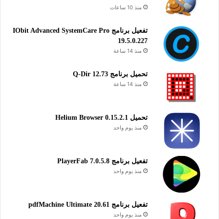
منذ 10 ساعات
تنشيط برنامج تنظيف الويندوز وتحميل تحديثات تعريفات الكمبيوتر
Driver Talent Pro
تفعيل برنامج IObit Advanced SystemCare Pro
19.5.0.227
تحميل ملف تنصيب برنامج Driver Talent Pro
منذ 14 ساعة
زائد ملف التفعيل
تحميل برنامج Q-Dir 12.73
رابط التحميل الأول
منذ 14 ساعة
تحميل
تحميل Helium Browser 0.15.2.1
رابط التحميل الثاني
منذ يوم واحد
تحميل
برنامج متكامل لتنظيف نظام الويندوز بشكل فعال وتحميل أحدث
تفعيل برنامج PlayerFab 7.0.5.8
تحديثات تعريفات الكمبيوتر بسهولة ويسر، درايفر تالنت Driver
منذ يوم واحد
Talent Pro. يقدم هذا البرنامج حلاً شاملاً يضمن تحسين أداء جهاز
الكمبيوتر الخاص بك من خلال تحديث التعريفات القديمة وإصلاح
تفعيل برنامج pdfMachine Ultimate 20.61
المشكلات المتعلقة بها، مما يساعد في تعزيز سرعة واستقرار النظام
منذ يوم واحد