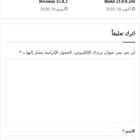
Revision 15.8.2
Build 23.0.0.244
أكتوبر 18, 2025
يونيو 14, 2026
اترك تعليقاً
لن يتم نشر عنوان بريدك الإلكتروني.
الحقول الإلزامية مشار إليها بـ
*
ا
ل
ت
ع
ل
ي
ق
*
الاسم
*
معلومات تقنية عن البرنامج: