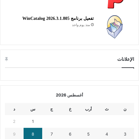
بشكل ملحوظ.
تفعيل برنامج WinCatalog 2026.3.1.805
تحديث تعريفات ويندوز
منذ يوم واحد
الإعلانات
أغسطس 2026
ن
ث
أرب
خ
ج
س
د
2
1
9
8
7
6
5
4
3