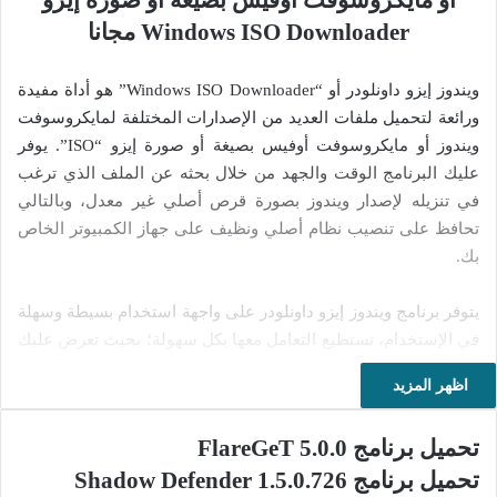
أو مايكروسوفت أوفيس بصيغة أو صورة إيزو
Windows ISO Downloader مجانا
ويندوز إيزو داونلودر أو “Windows ISO Downloader” هو أداة مفيدة
ورائعة لتحميل ملفات العديد من الإصدارات المختلفة لمايكروسوفت
ويندوز أو مايكروسوفت أوفيس بصيغة أو صورة إيزو “ISO”. يوفر
عليك البرنامج الوقت والجهد من خلال بحثه عن الملف الذي ترغب
في تنزيله لإصدار ويندوز بصورة قرص أصلي غير معدل، وبالتالي
تحافظ على تنصيب نظام أصلي ونظيف على جهاز الكمبيوتر الخاص
بك.
يتوفر برنامج ويندوز إيزو داونلودر على واجهة استخدام بسيطة وسهلة
في الإستخدام، تستطيع التعامل معها بكل سهولة؛ بحيث تعرض عليك
عبر نافذتها الرئيسية قائمة تضم إصدارات ويندوز ومايكروسوفت
اظهر المزيد
أوفيس كي تختيار من بينها. وبعد أن تقوم باختيار إصدار نظام
التشغيل المفضل لديك، كل ما عليك فعله هو اختيار الإصدار واللغة
تحميل برنامج FlareGeT 5.0.0
من القائمة المنسدلة وتؤكد اختيارك. ثم تختار ما بين تحميل ملف
تحميل برنامج Shadow Defender 1.5.0.726
الصورة أو نسخ رابطه على الحافظة الخاصة بك “clipboard”.