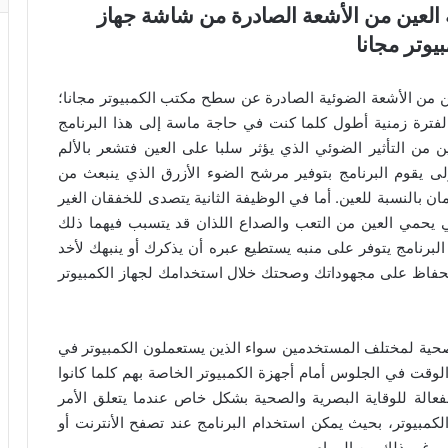
مج EYE SAVER لحماية العين من الأشعة الصادرة من شاشة جهاز
بيوتر مجانا
همة لحماية العين من الأشعة الضوئية الصادرة عن سطح مكتب الكمبيوتر مجانا؛
فترة زمنية أطول كلما كنت في حاجة ماسة إلى هذا البرنامج
من التأثير الضوئي الذي يؤثر سلبا على العين فتشعر بالألم
ى يقوم البرنامج بتوفير مرشح الضوء الأزرق الذي ينبعث من
ن بالنسبة للعين. أما في الوظيفة الثانية يتصدى للخفقان الغير
ي يحمي العين من التعب والصداع اللذان قد يتسبب فيهما ذلك
ن البرنامج يتوفر على منبه يستطيع عبره أن يذكرك أو ينبهك لأخد
لحفاظ على مجهوداتك وصحتك خلال استخدامك لجهاز الكمبيوتر
الدعم والحماية الصحية لمختلف المستخدمين سواء الذين يستعملون الكمبيوتر في
لوقت في الجلوس أمام أجهزة الكمبيوتر الخاصة بهم كلما كانوا
لفعالة للوقاية البصرية والصحية بشكل خاص عندما يتعلق الأمر
لكمبيوتر، بحيث يمكن استخدام البرنامج عند تصفح الأنترنت أو
ب وغير ذلك من المهام.