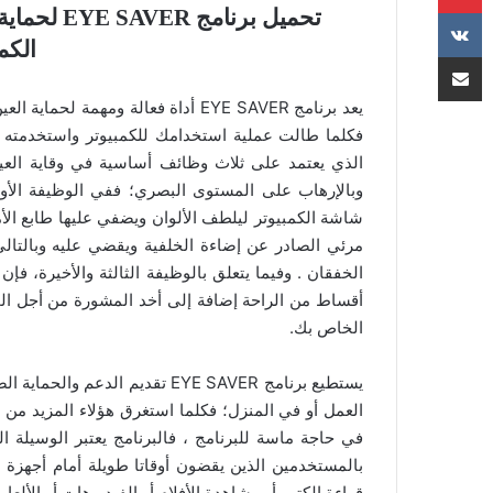
تحميل برنا
الكم
مشاركة عبر البريد
يعد برنامج EYE SAVER أداة فعالة وم
فكلما طالت عملية استخدامك للكمبيوتر واستخدمته ل
الذي يعتمد على ثلاث وظائف أساسية في وقاية العين 
وبالإرهاب على المستوى البصري؛ ففي الوظيفة الأول
شاشة الكمبيوتر ليلطف الألوان ويضفي عليها طابع الأما
مرئي الصادر عن إضاءة الخلفية ويقضي عليه وبالتال
الخفقان . وفيما يتعلق بالوظيفة الثالثة والأخيرة، فإ
أقساط من الراحة إضافة إلى أخد المشورة من أجل ا
الخاص بك.
يستطيع برنامج EYE SAVER تقديم 
العمل أو في المنزل؛ فكلما استغرق هؤلاء المزيد من ا
في حاجة ماسة للبرنامج ، فالبرنامج يعتبر الوسيلة ا
بالمستخدمين الذين يقضون أوقاتا طويلة أمام أجهزة ا
قراءة الكتب أو مشاهدة الأفلام أو الفيديوهات أو الألعا