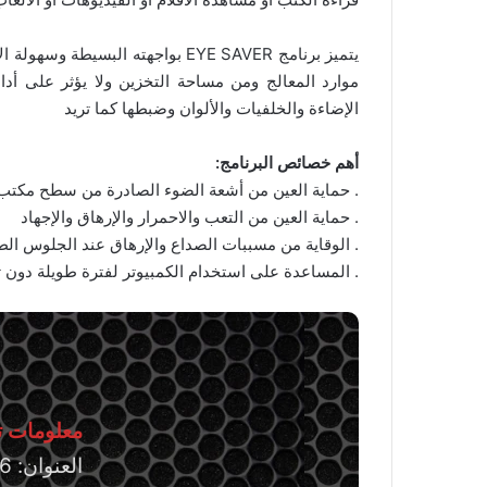
يتميز برنامج EYE SAVER بواجهته ا
موارد المعالج ومن مساحة التخزين ولا يؤثر على أدا
الإضاءة والخلفيات والألوان وضبطها كما تريد
أهم خصائص البرنامج:
. حماية العين من أشعة الضوء الصادرة من سطح مكتب 
. حماية العين من التعب والاحمرار والإرهاق والإجهاد
. الوقاية من مسببات الصداع والإرهاق عند الجلوس الطو
. المساعدة على استخدام الكمبيوتر لفترة طويلة دون ت
معلومات تق
العنوان: EYE SAVER 2.46