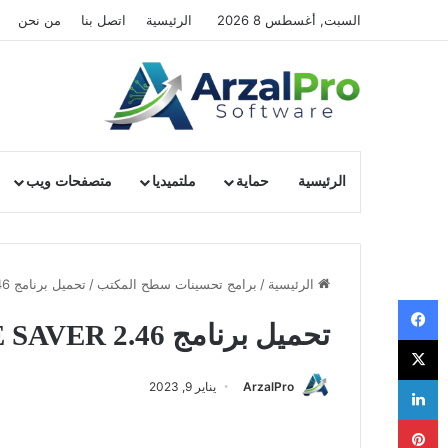
السبت, أغسطس 8 2026
الرئيسية
اتصل بنا
من نحن
الرئيسية
حماية
ملتميديا
متصفحات ويب
الرئيسية
/
برامج تحسينات سطح المكتب
/
تحميل برنامج EYE SAVER 2.46
فيسبوك
تحميل برنامج EYE SAVER 2.46
‫X
لينكدإن
ArzalPro
يناير 9, 2023
بينتيريست