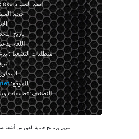
اسم الملف: Eye_Saver-setup-2.46.exe
حجم الملف: 3.38 ميج
الإصد
تاريخ التحديث: 9 ين
اللغة: يدعم
متطلبات التشغيل: يدعم إصد
التر
المطور
الموقع:
net
التصنيف: تطبيقات وي
تنزيل برنامج حماية العين من أشعة ضوء سطح المكتب ER