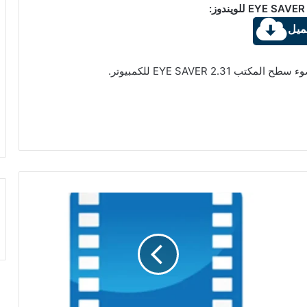
:
ميل
EYE SAVER 2. للكمبيوتر.
تحميل
برنامج
Media
Companion
3.758
Beta