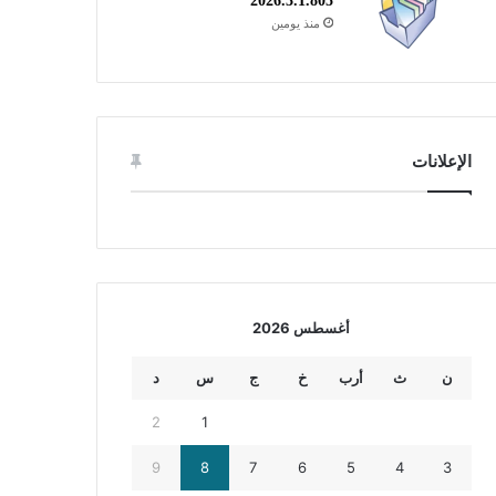
2026.3.1.805
منذ يومين
الإعلانات
أغسطس 2026
ن
ث
أرب
خ
ج
س
د
2
1
9
8
7
6
5
4
3