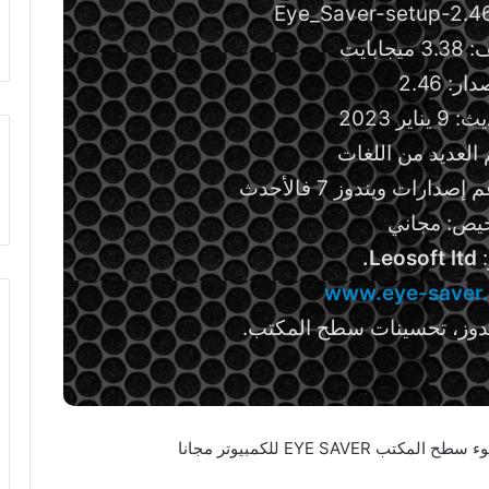
ابايت
ار: 2.46
اير 2023
 العديد من اللغات
ارات ويندوز 7 فالأحدث
خيص: مجاني
:
Leosoft ltd.
www.eye-saver.
ندوز، تحسينات سطح المكتب.
EYE SAV للكمبيوتر مجانا