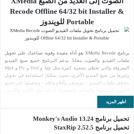
الصوت إلى العديد من الصيغ XMedia
Recode Offline 64/32 bit Installer &
Portable للويندوز
برنامج XMedia Recode هو أداة مفيدة وقوية تساعدك على تحويل
ملفات الفيديو والصوت مجانا. يدعم البرنامج جميع صيغ الفيديو
المعروفة والتي تحظى بشعبية كبيرة مثل 3gp و Dvd و Flv و Mp4
وغيرها من صيغ الفيديو الأخرى، بحيث يمكنك استخدامه في تحويل
مختلف ملفات الفيديو – موسيقى وأفلام وكلام – وتشغيلها على جميع
الأجهزة المحمولة والهواتف المحمولة الذكية مثل الأيبود والآيفون
وأجهزة سامسونغ وسوني إريكسون وغيرها من الأجهزة الأخرى.
اظهر المزيد
يساعدك البرنامج على تحويل معظم صيغ الفيديو والصوت الأكثر
شعبية بسرعة كبيرة، ويحافظ على جودة الفيديو ويتحكم في
تحميل برنامج Monkey's Audio 13.24
مقاسات العرض.
تحميل برنامج StaxRip 2.52.5