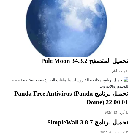
اسم الملف: XMediaRecode3634_x64_setup.exe
حجم الملف: 21.87 ميجابايت/64 بت، و17.23 ميجابايت/32 بت
الإصدار: 3.6.3.4
تاريخ التحديث: 8 أغسطس 2026
اللغة: يدعم العديد من اللغات
متطلبات التشغيل: يدعم جميع إصدارات ويندوز
الترخيص: مجاني
المطور:
Sebastian Dörfler
تحميل المتصفح Pale Moon 34.3.2
الموقع:
www.xmedia-recode.de
التصنيف: تطبيقات ويندوز، تحويل الصيغ.
منذ 5 أيام
تنزيل برنامج XMedia Recode لتحويل ملفات الفيديو والصوت مجانا.
تحميل برنامج Panda Free Antivirus (Panda
تحميل برنامج XMedia Recode للويندوز
Dome) 22.00.01
Installer 64 bit
أبريل 13, 2023
تحميل
تحميل برنامج SimpleWall 3.8.7
Installer 32 bit
أغسطس 9, 2025