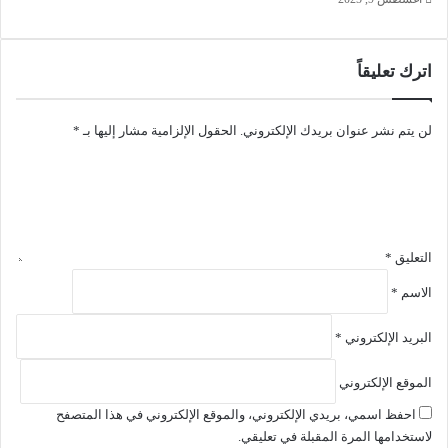
تحميل
Portable 64 bit
اترك تعليقاً
تحميل
لن يتم نشر عنوان بريدك الإلكتروني.
الحقول الإلزامية مشار إليها بـ
*
Portable 32 bit
تحميل
XMedia Recode for Windows XP
Installer 32 bit
التعليق
*
تحميل
الاسم
*
Portable 32 bit
البريد الإلكتروني
*
تحميل
الموقع الإلكتروني
يساعدك برنامج إكس ميديا ريكود “XMedia Recode” بشكل فعال
احفظ اسمي، بريدي الإلكتروني، والموقع الإلكتروني في هذا المتصفح
على تحويل ملفات الفيديو والصوت بكل سهولة ومجاناً دون الحاجة
لاستخدامها المرة المقبلة في تعليقي.
إلى دفع أي تكاليف. يتميز البرنامج بدعمه الكبير للعديد من صيغ