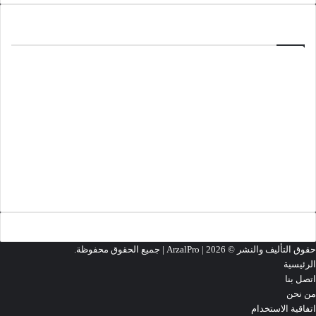
ألعاب
منذ 4 أسابيع
تحميل لعبة Minecraft 1.26.33.1
مارس 18, 2026
تحميل لعبة Cyberpunk 2077
مارس 13, 2026
تحميل لعبة Grand Theft Auto 2 (GTA2)
تحميل المزيد
حقوق التأليف والنشر ©
2026 | جميع الحقوق محفوظة.
ArzalPro |
الرئيسية
اتصل بنا
من نحن
اتفاقية الاستخدام