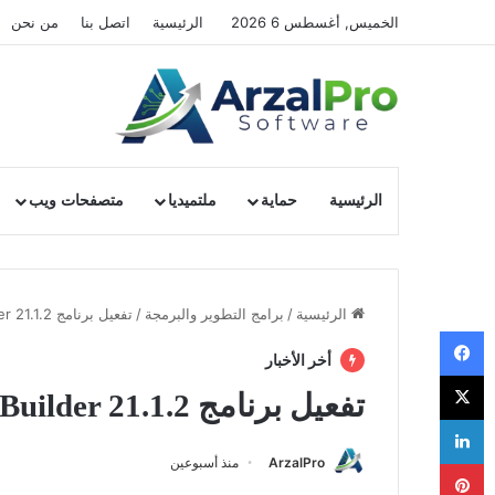
الخميس, أغسطس 6 2026
الرئيسية
اتصل بنا
من نحن
الرئيسية
حماية
ملتميديا
متصفحات ويب
الرئيسية
/
برامج التطوير والبرمجة
/
تفعيل برنامج WYSIWYG Web Builder 21.1.2
فيسبوك
أخر الأخبار
‫X
تفعيل برنامج WYSIWYG Web Builder 21.1.2
لينكدإن
ArzalPro
منذ أسبوعين
بينتيريست