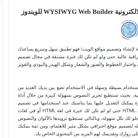
WYSIW للويندوز
W هو أداة مفيدة وفعالة لإنشاء وتصميم مواقع الويب؛ فهو تطبيق سهل وسريع يساعدك
افية عالية حتى ولو لم تكن لك خبرة مسبقة في مجال تصميم
واختيار الخطوط والصور والشعار وشكل الهيدر والبوذي والفوتر
WYSIWYG Web Bu على واجهة استخدام بسيطة وسهلة في الاستخدام تضع بين يديك العديد من
لية، بحيث تستطيع تحرير النصوص بسهولة كبيرة من خلال أداة
ة يمكنك التعديل عليها بما يناسبك عند استخدامها في تصميم
موقعك على الانترنت. كما ينكتك تصميم وتحرير أكواد HTML حتى لو لم تكن لك خبرة في لغة HTML أو في لغات
 لك بكل سهولة، وبالتالي تستطيع تزويدها بالألوان والنصوص
له لتصميم موقع احترافي بشكل مثير للاهتمام، ومن ثمة يمكنك
 زوارك وتقديمك لهم المزيد من المحتوى الخاص بك.