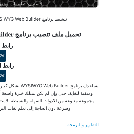
التصنيف: تطبيقات ويندو
تنشيط برنامج WYSIWYG Web Builder لإنشاء المواقع الالكتروبية باحترافية عالية.
تحميل ملف تنصيب برنامج WYSIWYG Web Builder زائد ملف التفعيل
رابط ا
تح
رابط ا
تح
يساعدك برنامج er
ومتقنة للغاية، حتى وإن لم تكن تمتلك خبرة واسعة أ
مجموعة متنوعة من الأدوات السهلة والبسيطة الاست
وسرعة دون الحاجة إلى تعلم لغات البر
التطوير والبرمجة