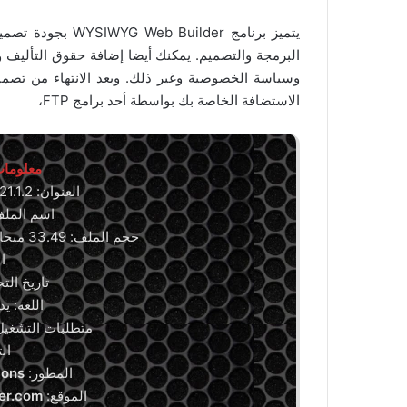
يتميز برنامج lder
البرمجة والتصميم. يمكنك أيضا إضافة حقوق التأليف و
وسياسة الخصوصية وغير ذلك. وبعد الانتهاء من تص
الاستضافة الخاصة بك بواسطة أحد برامج FTP،
معلومات
العنوان: WYSIWYG Web Builder 21.1.2
اسم الملف: lder21.zip
حجم الملف: 33.49 ميجابايت/64 بت، 28.92 ميجابايت/32 بت
ال
تاريخ التحديث: 24
اللغة: ي
متطلبات التشغيل
ال
المطور:
ions
الموقع:
er.com