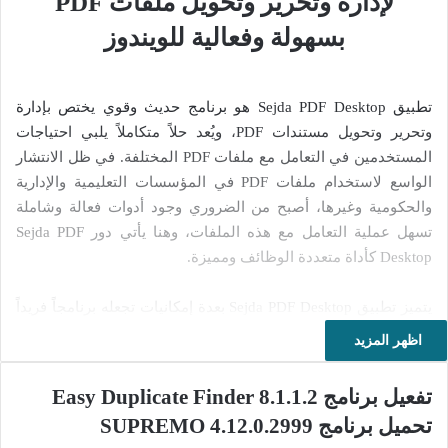
لإدارة وتحرير وتحويل ملفات PDF
بسهولة وفعالية للويندوز
تطبيق Sejda PDF Desktop هو برنامج حديث وقوي يختص بإدارة
وتحرير وتحويل مستندات PDF، ويُعد حلاً متكاملاً يلبي احتياجات
المستخدمين في التعامل مع ملفات PDF المختلفة. في ظل الانتشار
الواسع لاستخدام ملفات PDF في المؤسسات التعليمية والإدارية
والحكومية وغيرها، أصبح من الضروري وجود أدوات فعالة وشاملة
تسهل عملية التعامل مع هذه الملفات، وهنا يأتي دور Sejda PDF
Desktop كأداة متعددة الوظائف ومميزة.
يتميز تطبيق Sejda PDF Desktop بعدة إمكانيات تجعله برنامجاً فريداً
في مجاله، حيث يمنح المستخدمين القدرة على دمج عدة مستندات
اظهر المزيد
PDF في ملف واحد بشكل بسيط وسلس مع تحكم كامل في
الإعدادات. كما يُتيح تقسيم المستندات الكبيرة إلى أجزاء أصغر، ما
تفعيل برنامج Easy Duplicate Finder 8.1.1.2
يسهل التعامل معها وإدارتها. بالإضافة إلى ذلك، يقدم البرنامج
تحميل برنامج SUPREMO 4.12.0.2999
وظائف تحويل ملفات PDF إلى تنسيقات أخرى مثل مستندات أوفيس