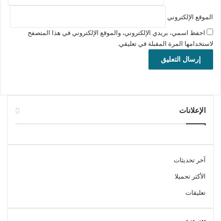
الموقع الإلكتروني
احفظ اسمي، بريدي الإلكتروني، والموقع الإلكتروني في هذا المتصفح
لاستخدامها المرة المقبلة في تعليقي.
الإعلانات
تنشيط برنامج Sejda PDF Desktop Pro لإدارة وتحرير وتحويل ملفات
PDF بسهولة وكفاءة على نظام ويندوز.
تحميل ملف تنصيب برنامج Sejda PDF Desktop
آخر تحديثات
زائد ملف التفعيل
الأكثر تحميلا
تعليقات
رابط التحميل الأول
تحميل