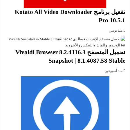
قص أجزاء محددة من صفحات PDF بدقة.
إضافة علامات مائية لحماية المستندات وضمان الحقوق.
تفعيل برنامج Kotato All Video Downloader
باختصار، يمثل Sejda PDF Desktop خياراً مثالياً لمن يبحث عن برنامج
Pro 10.5.1
شامل وعملي لإدارة ملفات PDF بجودة عالية وميزات متعددة، مما
يجعله أداة لا غنى عنها في بيئات العمل المختلفة.
منذ يومين
تحميل المتصفح Vivaldi Browser 8.2.4116.3
Snapshot | 8.1.4087.58 Stable
منذ أسبوعين