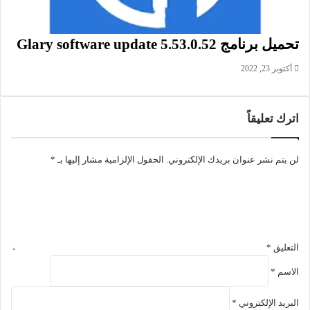
معلومات تقنية عن البرنامج:
العنوان: Sejda PDF Desktop 7.9.7
اسم الملف: sejda-desktop_7.9.7_x64.msi
تحميل برنامج Glary software update 5.53.0.52
حجم الملف: 340.00 ميجابايت
أكتوبر 23, 2022
الإصدار: 7.9.7
تاريخ التحديث: 15 يوليو2026
متطلبات التشغيل: يدعم جميع إصدارات ويندوز.
اترك تعليقاً
اللغة: يدعم العديد من اللغات
الترخيص: Trial
المطور:
Sejda
لن يتم نشر عنوان بريدك الإلكتروني.
الحقول الإلزامية مشار إليها بـ
*
الموقع:
www.sejda.com
التصنيف: تطبيقات ويندوز، تطبيقات بي دي اف، تطبيقات تحرير
ملفات بي دي اف.
التعليق
*
الاسم
*
البريد الإلكتروني
*