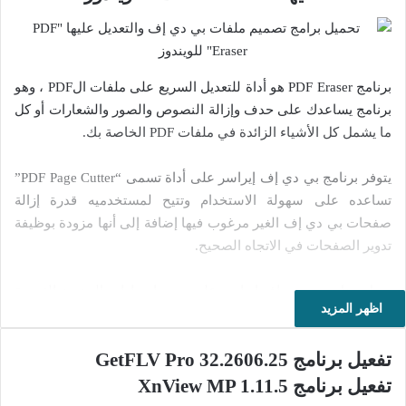
برنامج PDF Eraser هو أداة للتعديل السريع على ملفات الPDF ، وهو
برنامج يساعدك على حدف وإزالة النصوص والصور والشعارات أو كل
ما يشمل كل الأشياء الزائدة في ملفات PDF الخاصة بك.
يتوفر برنامج بي دي إف إيراسر على أداة تسمى “PDF Page Cutter”
تساعده على سهولة الاستخدام وتتيح لمستخدميه قدرة إزالة
صفحات بي دي إف الغير مرغوب فيها إضافة إلى أنها مزودة بوظيفة
تدوير الصفحات في الاتجاه الصحيح.
يعمل برنامج بي دي إف إيراسر على جميع إصدارات الويندوز القديمة
اظهر المزيد
والحديثة ويتوفر على واجهة بسيطة سهلة وسريعة في الاستخدام .
يعتبر من بين البرامج النظيف الخالية من برمجيات التجسس ولا
تفعيل برنامج GetFLV Pro 32.2606.25
يحتوي على أي نوع من الفيروسات أو أحصنة طروادة ، كما أنه
يساعدك كذلك على فتح جميع ملفات البي دي إف ؛ فكلنا نعلم أن
تفعيل برنامج XnView MP 1.11.5
هاته الملفات تستخدم على نطاق واسع وتتوفر على قاعدة شعبية