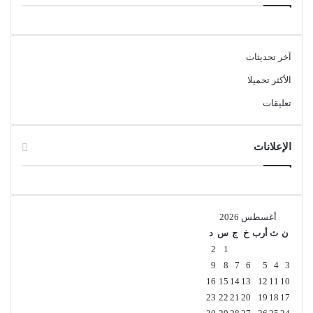
مكلفة.
أدوات بي دي إف
بي دي إف
تحرير بي دي إف
آخر تحديثات
الأكثر تحميلا
تعليقات
الإعلانات
أغسطس 2026
ن
ث
أرب
خ
ج
س
د
2
1
9
8
7
6
5
4
3
16
15
14
13
12
11
10
23
22
21
20
19
18
17