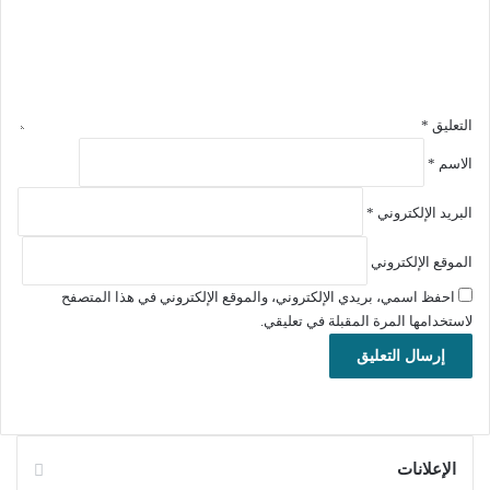
تحميل ملف تنصيب برنامج PDF Eraser زائد ملف
التفعيل
رابط التحميل الأول
التعليق
*
تحميل
الاسم
*
رابط التحميل الثاني
البريد الإلكتروني
*
تحميل
الموقع الإلكتروني
تحميل برنامج PDF Eraser
للويندوز
احفظ اسمي، بريدي الإلكتروني، والموقع الإلكتروني في هذا المتصفح
PDF Eraser هو برنامج يتيح للمستخدمين حذف النصوص والصور غير
لاستخدامها المرة المقبلة في تعليقي.
المرغوب فيها من ملفات PDF بسهولة وفعالية. يتميز بواجهة بسيطة
وسهلة الاستخدام، مما يجعله مناسبًا للمبتدئين والمحترفين على حد
سواء. بالإضافة إلى وظيفة الحذف، يوفر البرنامج أدوات لتحرير
النصوص وإضافة التعليقات أو الصور الجديدة، مما يعزز من مرونة
تعديل ملفات PDF. يعد PDF Eraser خيارًا جيدًا للأشخاص الذين
الإعلانات
يحتاجون إلى تعديل ملفات PDF دون الحاجة إلى برامج معقدة أو