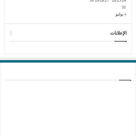
30
29
28
27
26
25
24
31
« يوليو
الإعلانات
برامج تحميل
منذ 22 ساعة
تفعيل برنامج Ant Download Manager Pro
2.17.7 Build 96580
منذ يومين
تفعيل برنامج Kotato All Video Downloader
Pro 10.5.1