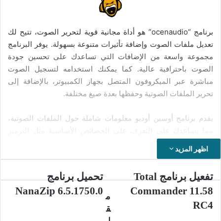
برنامج “ocenaudio” هو أداة مجانية قوية لتحرير الصوت، تتيح لك
تعديل ملفات الصوت وإضافة تأثيرات متنوعة بسهولة. يوفر البرنامج
مجموعة واسعة من الإضافات التي تساعدك على تحسين جودة
الصوت باحترافية عالية. كما يمكنك استخدامه لتسجيل الصوت
مباشرة عبر الميكروفون المتصل بجهاز الكمبيوتر، بالإضافة إلى
تحرير الملفات الصوتية وحفظها بعدة صيغ مختلفة.
يقدم برنامج أوسين أوديو معلومات شاملة حول الملفات الصوتية،
مما يساعدك على التعرف على الخصائص الأساسية مثل الترميز
الصوتي، معدل البت، معدل العينة، وجودة الصوت، بالإضافة إلى نوع
اظهر المزيد
نظام الصوت سواء كان مونو أو ستيريو. كما يتيح البرنامج تعديل
حقوق تأليف الأغاني من خلال تحرير بيانات التاج المرفقة بملفات
تفعيل
تحميل
تفعيل برنامج Total
تحميل برنامج
الصوت، والتي تتضمن معلومات وصفية مثل اسم الأغنية، اسم
برنامج
برنامج
NanaZip 6.5.1750.0
Commander 11.58
الفنان، عنوان الألبوم، الصورة الفنية للألبوم، تاريخ الإصدار، وغيرها
NanaZip
Total
م
RC4
من التفاصيل المهمة.
6.5.1750.0
Commander
ق
11.58